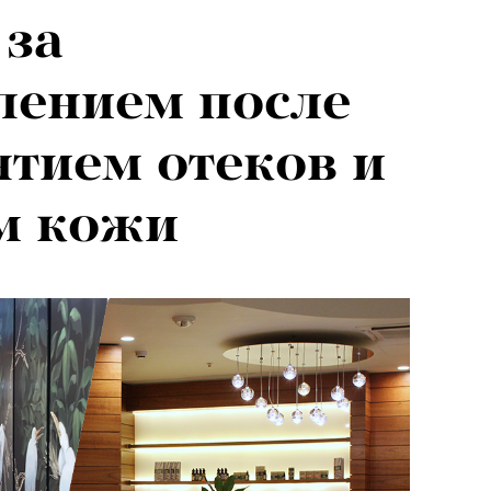
 за
я альпиниста:
лением после
агедии не
ятием отеков и
вают от похода
м кожи