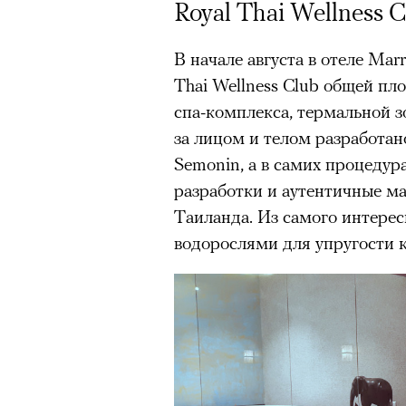
Royal Thai Wellness 
Нирмал Пурджа после рекордного во
В начале августа в отеле Mar
мира. Катманду, 2019 год
© NAVESH CHITRAKAR / REUTERS
Thai Wellness Club общей пл
спа-комплекса, термальной 
Статистика последних лет ос
за лицом и телом разработа
опасность высотного альпини
Semonin, а в самих процедур
горах Австрии
погибли
309 ч
разработки и аутентичные м
максимумом для региона. В 
Таиланда. Из самого интере
несчастных случаев в горах
с
водорослями для упругости 
Shimbun классифицирует их 
вести»). На Эвересте в 2024
альпинистов, а в 2025-м —
тр
сообщества стал октябрь 202
Дхаулагири в Непале
сорвала
опытных альпинистов. Год сп