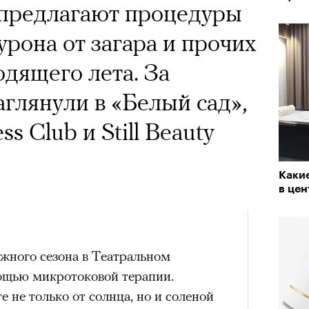
х первое восхождение в
 предлагают процедуры
тера
 последним, а другие
урона от загара и прочих
сковать жизнью?
одящего лета. За
пинисты объясняют, как
глянули в «Белый сад»,
еловека и почему к ней
ss Club и Still Beauty
лой
Каки
в цен
Поче
«РБК 
пров
рам-канал «РБК Стиль»
яжного сезона в Театральном
мощью микротоковой терапии.
 не только от солнца, но и соленой