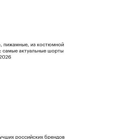
, пижамные, из костюмной
: самые актуальные шорты
Визионеры» и masters:dom
-2026
ели первую резиденцию
учших российских брендов