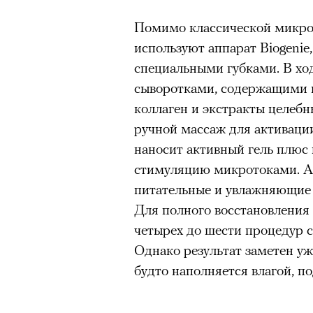
человеком, дважды покоривш
Помимо классической микрот
планеты без использования к
используют аппарат Biogenie
специальными губками. В хо
сыворотками, содержащими 
коллаген и экстракты целебн
ручной массаж для активаци
наносит активный гель плюс
стимуляцию микротоками. Ап
питательные и увлажняющие в
Для полного восстановления
четырех до шести процедур с
Однако результат заметен уже
будто наполняется влагой, по