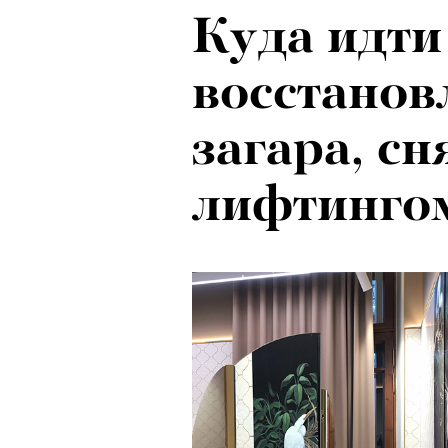
Куда идти
Психологи
восстанов
почему тр
загара, сн
останавли
лифтинго
в горы