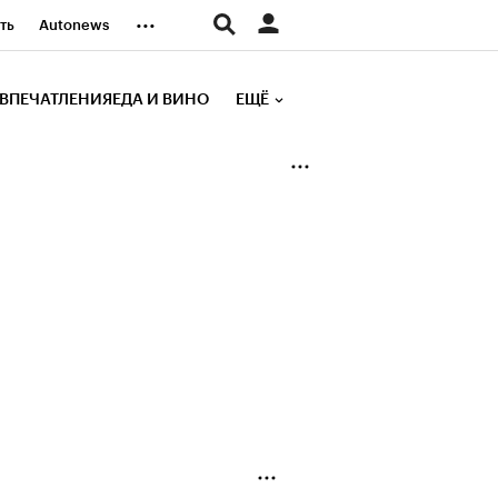
...
ть
Autonews
К Образование
ВПЕЧАТЛЕНИЯ
ЕДА И ВИНО
ЕЩЁ
д
Стиль
е рейтинги
иа
Финансы