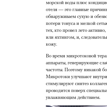
морской воды плюс кондицио
Главное
отеля — это главные причины
обнаруживаем сухую и обезв
Горы привлекают людей 
потери тонуса и мелкой сет
концентрации, в которо
тех, кто провел лето активн
остается только настоящ
или яхтингом, и, следователь
Экстремальные нагрузк
кожу.
гормонов
, из-за чего мо
из самых ярких опытов в
Во время микротоковой тера
Для многих альпинизм ст
аппараты, генерирующие сла
рутины, перезагрузиться
частоты. Поэтому никакой бо
Совместное преодоление 
Микротоки улучшают внутри
людьми особенно
прочны
стимулируют синтез коллаген
Наука не подтверждает с
проводится поверх специаль
признает, что
к альпиниз
увлажняющим действием.
устойчивостью к стрессу