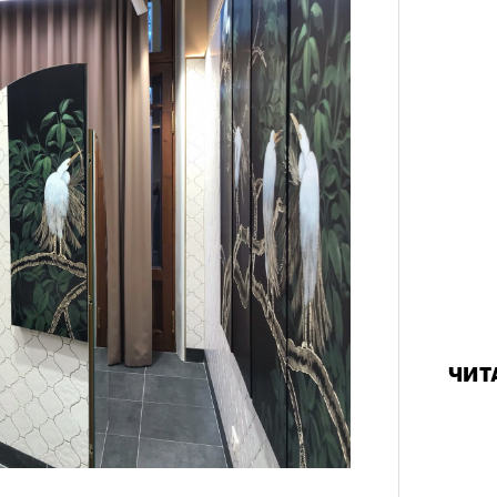
отвеч
в идут в горы
не ради опасности, а
 свободы и внутреннего смысла.
тличают
психологическая
а, способность к самоконтролю и
ишения.
гает
иначе смотреть на эмоции
,
бранным.
анском Каракоруме
погиб
всемирно
4 кол
пропу
инист Нирмал Пурджа. Экспедиция
ЧИТ
н возглавлял, попала под лавину на
ЧИТ
 спасатели обнаружили тела
й спецназовец шел к
 планировал стать первым