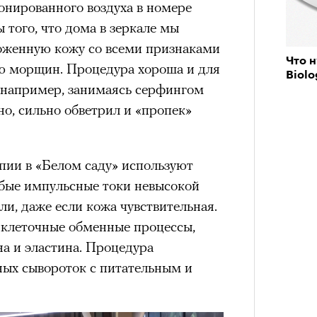
нированного воздуха в номере
 того, что дома в зеркале мы
оженную кожу со всеми признаками
состоянием предельной
Что н
Можн
ью морщин. Процедура хороша и для
м
исчезает информационный шум
и
Biolo
в пр
о, например, занимаясь серфингом
ий момент.
опыта
Кира 
но, сильно обветрил и «пропек»
доск
и вызывают
мощный выброс
штук
зг запоминает восхождение как один
 жизни.
пии в «Белом саду» используют
ановится способом выйти из
бые импульсные токи невысокой
 и
почувствовать контроль над собой
.
ли, даже если кожа чувствительная.
опасности в горах создает между
клеточные обменные процессы,
е связи и чувство доверия
.
а и эластина. Процедура
уществование «гена высоты», но
ных сывороток с питательным и
му чаще тянутся люди с высокой
и готовностью к риску.
Сможе