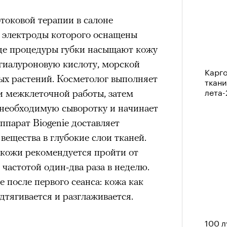
им все 14 восьмитысячников
оковой терапии в салоне
ислорода.
, электроды которого оснащены
де процедуры губки насыщают кожу
гиалуроновую кислоту, морской
Карго
ых растений. Косметолог выполняет
ткани
«РБК 
лета
пров
и межклеточной работы, затем
 необходимую сыворотку и начинает
парат Biogenie доставляет
ещества в глубокие слои тканей.
 кожи рекомендуется пройти от
 частотой один-два раза в неделю.
 после первого сеанса: кожа как
дтягивается и разглаживается.
100 л