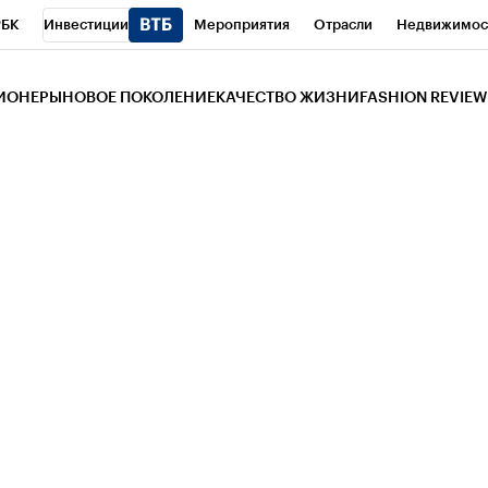
РБК
Инвестиции
Мероприятия
Отрасли
Недвижимос
и
Телеканал
РБК Вино
Спорт
Школа управления РБК
РБ
ЗИОНЕРЫ
НОВОЕ ПОКОЛЕНИЕ
КАЧЕСТВО ЖИЗНИ
FASHION REVIEW
РБК Life
Тренды
Визионеры
Национальные проекты
Горо
 Бизнес-среда
Дискуссионный клуб
Исследования
Кредитны
Газета
Спецпроекты СПб
Конференции СПб
Спецпроекты
трагентов
Политика
Экономика
Бизнес
Технологии и мед
ой валюты