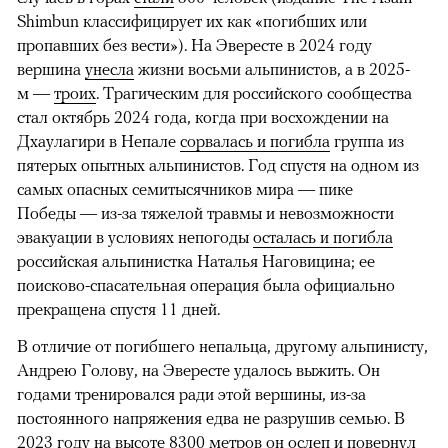
Shimbun классифицирует их как «погибших или
пропавших без вести»). На Эвересте в 2024 году
вершина
унесла
жизни восьми альпинистов, а в 2025-
м —
троих
. Трагическим для российского сообщества
стал октябрь 2024 года, когда при восхождении на
Дхаулагири в Непале
сорвалась и погибла
группа из
пятерых опытных альпинистов. Год спустя на одном из
самых опасных семитысячников мира — пике
Победы — из-за тяжелой травмы и невозможности
эвакуации в условиях непогоды
осталась и погибла
российская альпинистка Наталья Наговицина; ее
поисково-спасательная операция была официально
прекращена спустя 11 дней.
В отличие от погибшего непальца, другому альпинисту,
Андрею Голову, на Эвересте удалось выжить. Он
годами тренировался ради этой вершины, из-за
постоянного напряжения едва не разрушив семью. В
2023 году на высоте 8300 метров он
ослеп
и повернул