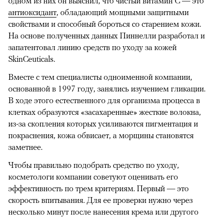
одном из них он выяснил, что чистый витамин С — это
антиоксидант
, обладающий мощными защитными
свойствами и способный бороться со старением кожи.
На основе полученных данных Пиннелли разработал и
запатентовал линию средств по уходу за кожей
SkinCeuticals.
Вместе с тем специалисты одноименной компании,
основанной в 1997 году, занялись изучением гликации.
В ходе этого естественного для организма процесса в
клетках образуются «засахаренные» жесткие волокна,
из-за скопления которых усиливаются пигментация и
покраснения,
кожа обвисает, а морщины становятся
заметнее.
Чтобы правильно подобрать средство по уходу,
косметологи компании советуют оценивать его
эффективность по трем критериям. Первый — это
скорость впитывания. Для ее проверки нужно через
несколько минут после нанесения крема или другого