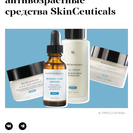
антивозрастные
средства SkinCeuticals
© ПРЕСС-СЛУЖБА