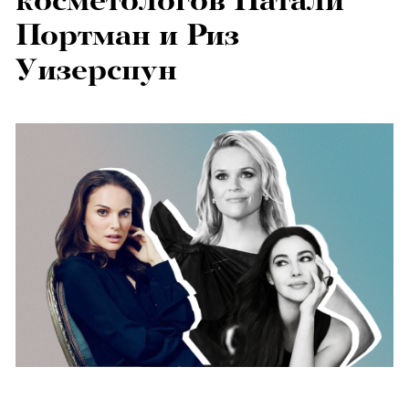
косметологов Натали
Портман и Риз
Уизерспун