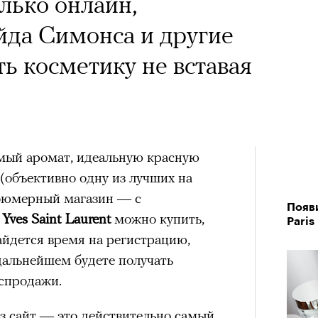
лько онлайн,
йда Симонса и другие
ь косметику не вставая
имый аромат, идеальную красную
(объективно одну из лучших на
рфюмерный магазин — c
Появ
у
Yves Saint Laurent
можно купить,
Paris
найдется время на регистрацию,
дальнейшем будете получать
спродажи.
з сайт — это действительно самый