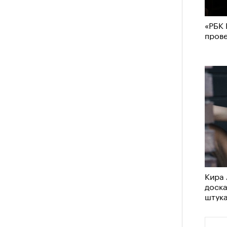
«РБК 
пров
Кира 
доск
штук