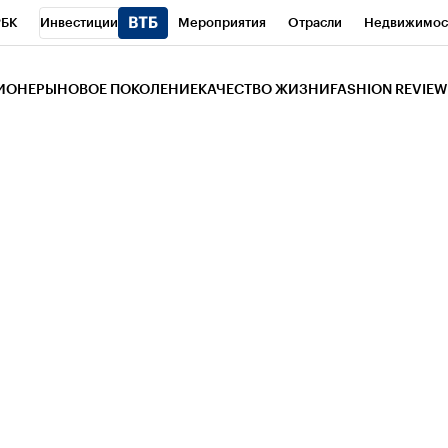
РБК
Инвестиции
Мероприятия
Отрасли
Недвижимос
и
Телеканал
РБК Вино
Спорт
Школа управления РБК
РБ
ЗИОНЕРЫ
НОВОЕ ПОКОЛЕНИЕ
КАЧЕСТВО ЖИЗНИ
FASHION REVIEW
РБК Life
Тренды
Визионеры
Национальные проекты
Горо
 Бизнес-среда
Дискуссионный клуб
Исследования
Кредитны
Газета
Спецпроекты СПб
Конференции СПб
Спецпроекты
трагентов
Политика
Экономика
Бизнес
Технологии и мед
ой валюты