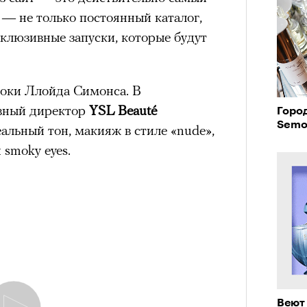
 — не только постоянный каталог,
склюзивные запуски, которые будут
оки Ллойда Симонса. В
ивный директор
YSL Beauté
Горо
Semo
еальный тон, макияж в стиле «nude»,
 smoky eyes.
Веют