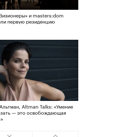
Визионеры» и masters:dom
ели первую резиденцию
Альтман, Altman Talks: «Умение
азать — это освобождающая
а»