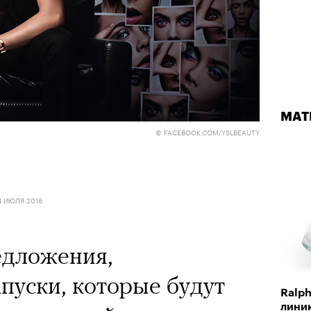
МАТ
© FACEBOOK.COM/YSLBEAUTY
4 ИЮЛЯ 2016
едложения,
пуски, которые будут
Ralph
лини