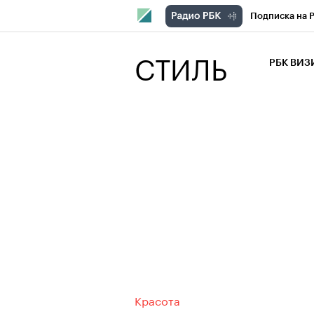
Подписка на 
РБК Компани
СТИЛЬ
РБК ВИ
РБК Курсы
Крипто
РБК
Франшизы
Проверка кон
Рынок наличн
Красота