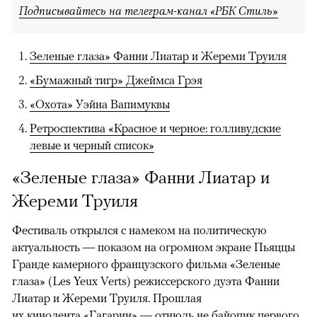
Подписывайтесь на телеграм-канал «РБК Стиль»
Зеленые глаза» Фанни Лиатар и Жереми Труиля
«Бумажный тигр» Джеймса Грэя
«Охота» Уэйна Вапимуквы
Ретроспектива «Красное и черное: голливудские
левые и черный список»
«Зеленые глаза» Фанни Лиатар и
Жереми Труиля
Фестиваль открылся с намеком на политическую
актуальность — показом на огромном экране Пьяццы
Гранде камерного французского фильма «Зеленые
глаза» (Les Yeux Verts) режиссерского дуэта Фанни
Лиатар и Жереми Труиля. Прошлая
их кинолента «Гагарин» — отнюдь не байопик первого