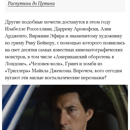
Распутина до Путина
Другие подобные почести достанутся в этом году
Изабелле Росселлини, Даррену Аронофски, Азии
Ардженто, Виржини Эфира и знаменитому художнику
по гриму Рику Бейкеру, с помощью которого появились
на свет десятки самых известных кинематографических
монстров, в том числе «Американский оборотень в
Лондоне», «Человек-волк», Гринч и зомби из
«Триллера» Майкла Джексона. Впрочем, кого сегодня
пугают эти милые ностальгические персонажи?