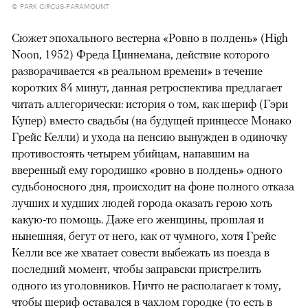
© PARK CIRCUS-PARAMOUNT
Сюжет эпохального вестерна «Ровно в полдень» (High
Noon, 1952) Фреда Циннемана, действие которого
разворачивается «в реальном времени» в течение
коротких 84 минут, данная ретроспектива предлагает
читать аллегорически: история о том, как шериф (Гэри
Купер) вместо свадьбы (на будущей принцессе Монако
Грейс Келли) и ухода на пенсию вынужден в одиночку
противостоять четырем убийцам, напавшим на
вверенный ему городишко «ровно в полдень» одного
судьбоносного дня, происходит на фоне полного отказа
лучших и худших людей города оказать герою хоть
какую-то помощь. Даже его женщины, прошлая и
нынешняя, бегут от него, как от чумного, хотя Грейс
Келли все же хватает совести выбежать из поезда в
последний момент, чтобы заправски пристрелить
одного из уголовников. Ничто не располагает к тому,
чтобы шериф оставался в чахлом городке (то есть в