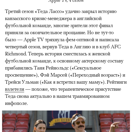
Третий сезон «Теда Лассо» удачно закрыл историю
канзасского кризис-менеджера в английской
футбольной команде, многие зрители этот финал
приняли за окончательное прощание. Но не тут-то
было — Apple TV тряхнула фем-оптикой и написала
четвертый сезон, вернув Теда в Англию и в клуб AFC
Richmond. Теперь история сместилась к женской
футбольной команде, к основному актерскому составу
прибавились Таня Рейнольдс («Сексуальное
просвещение»), Фэй Марсей («Переходный возраст») и
00:00
/
00:00
Трейси Ульман («Как я встретил вашу маму»). Рейтинги
взлетели
— похоже, что терапевтическое присутствие
Теда снова актуально в нашем травмированном
инфополе.