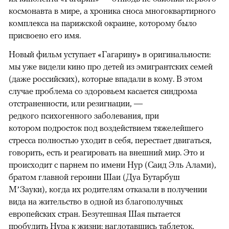
космонавта в мире, а хроника сноса многоквартирного
комплекса на парижской окраине, которому было
присвоено его имя.
Новый фильм уступает «Гагарину» в оригинальности:
мы уже видели кино про детей из эмигрантских семей
(даже российских), которые впадали в кому. В этом
случае проблема со здоровьем касается синдрома
отстраненности, или резигнации, —
редкого психогенного заболевания, при
котором подросток под воздействием тяжелейшего
стресса полностью уходит в себя, перестает двигаться,
говорить, есть и реагировать на внешний мир. Это и
происходит с парнем по имени Нур (Саид Эль Алами),
братом главной героини Шаи (Дуа Бутарбуш
М’Зауки), когда их родителям отказали в получении
вида на жительство в одной из благополучных
европейских стран. Безутешная Шая пытается
пробудить Нура к жизни: наглотавшись таблеток,