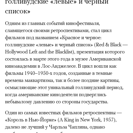
голливудские «левые» и черный
список»
Одним из главных событий кинофестиваля,
славящегося своими ретроспективами, стал цикл
фильмов под названием «Красное и черное:
голливудские «левые» и черный список» (Red & Black —
Hollywood Left and the Blacklist), презентация которого
состоялась в марте этого года в музее Американской
киноакадемии в Лос-Анджелесе. В цикл вошли как
фильмы 1940–1950-х годов, созданные в темные
времена маккартизма, так и более поздние картины,
осмысляющие этот уникальный голливудский период,
когда американские кинодеятели подверглись
небывалому давлению со стороны государства.
Один из самых известных фильмов ретроспективы —
«Король в Нью-Йорке» (A King in New York, 1957),
далеко не лучший у Чарльза Чаплина, однако