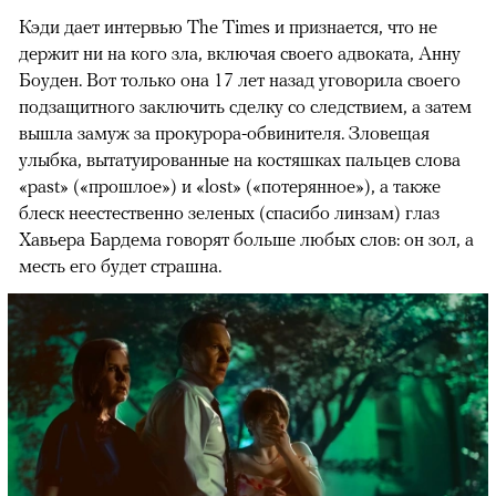
Кэди дает интервью The Times и признается, что не
держит ни на кого зла, включая своего адвоката, Анну
Боуден. Вот только она 17 лет назад уговорила своего
подзащитного заключить сделку со следствием, а затем
вышла замуж за прокурора-обвинителя. Зловещая
улыбка, вытатуированные на костяшках пальцев слова
«past» («прошлое») и «lost» («потерянное»), а также
блеск неестественно зеленых (спасибо линзам) глаз
Хавьера Бардема говорят больше любых слов: он зол, а
месть его будет страшна.