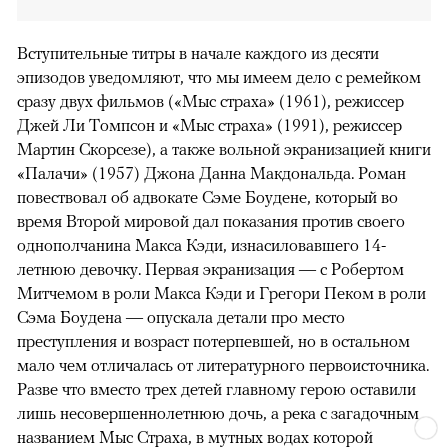
Вступительные титры в начале каждого из десяти
эпизодов уведомляют, что мы имеем дело с ремейком
сразу двух фильмов («Мыс страха» (1961), режиссер
Джей Ли Томпсон и «Мыс страха» (1991), режиссер
Мартин Скорсезе), а также вольной экранизацией книги
«Палачи» (1957) Джона Данна Макдональда. Роман
повествовал об адвокате Сэме Боудене, который во
время Второй мировой дал показания против своего
однополчанина Макса Кэди, изнасиловавшего 14-
летнюю девочку. Первая экранизация — с Робертом
Митчемом в роли Макса Кэди и Грегори Пеком в роли
Сэма Боудена — опускала детали про место
преступления и возраст потерпевшей, но в остальном
мало чем отличалась от литературного первоисточника.
Разве что вместо трех детей главному герою оставили
лишь несовершеннолетнюю дочь, а река с загадочным
названием Мыс Страха, в мутных водах которой