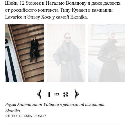
Шейк, 12 Storeez и Наталью Водянову и даже далеких
от российского контекста Тину Кунаки в кампании
Lavarice и Эльзу Хоск у самой Ekonika.
1
8
из
Роузи Хантингтон-Уайтли в рекламной кампании
Ekonika
© ПРЕСС-СЛУЖБА EKONIKA