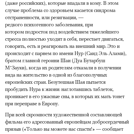
(даже российских), которые впадали в кому. В этом
случае проблема со здоровьем касается синдрома
отстраненности, или резигнации, —
редкого психогенного заболевания, при
котором подросток под воздействием тяжелейшего
стресса полностью уходит в себя, перестает двигаться,
говорить, есть и реагировать на внешний мир. Это и
происходит с парнем по имени Нур (Саид Эль Алами),
братом главной героини Шаи (Дуа Бутарбуш
М’Зауки), когда их родителям отказали в получении
вида на жительство в одной из благополучных
европейских стран. Безутешная Шая пытается
пробудить Нура к жизни: наглотавшись таблеток,
проникает в его ужасные сны, в которых их мать тонет
при переправе в Европу.
При всей скромности художественной составляющей
фильма его адресованный европейцам добросердечный
призыв («Только вы можете нас спасти!» — сообщает