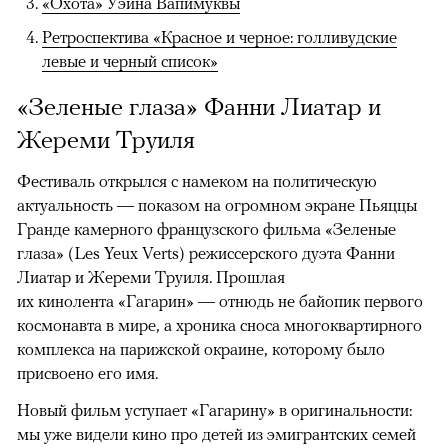
«Охота» Уэйна Вапимуквы
Ретроспектива «Красное и черное: голливудские
левые и черный список»
«Зеленые глаза» Фанни Лиатар и
Жереми Труиля
Фестиваль открылся с намеком на политическую
актуальность — показом на огромном экране Пьяццы
Гранде камерного французского фильма «Зеленые
глаза» (Les Yeux Verts) режиссерского дуэта Фанни
Лиатар и Жереми Труиля. Прошлая
их кинолента «Гагарин» — отнюдь не байопик первого
космонавта в мире, а хроника сноса многоквартирного
комплекса на парижской окраине, которому было
присвоено его имя.
Новый фильм уступает «Гагарину» в оригинальности:
мы уже видели кино про детей из эмигрантских семей