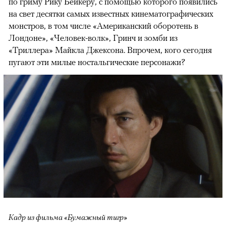
по гриму Рику Бейкеру, с помощью которого появились
на свет десятки самых известных кинематографических
монстров, в том числе «Американский оборотень в
Лондоне», «Человек-волк», Гринч и зомби из
«Триллера» Майкла Джексона. Впрочем, кого сегодня
пугают эти милые ностальгические персонажи?
Кадр из фильма «Бумажный тигр»