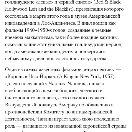
голливудские «левые» и черный список» (Red & Black —
Hollywood Left and the Blacklist), презентация которого
состоялась в марте этого года в музее Американской
киноакадемии в Лос-Анджелесе. В цикл вошли как
фильмы 1940–1950-х годов, созданные в темные
времена маккартизма, так и более поздние картины,
осмысляющие этот уникальный голливудский период,
когда американские кинодеятели подверглись
небывалому давлению со стороны государства.
Один из самых известных фильмов ретроспективы —
«Король в Нью-Йорке» (A King in New York, 1957),
далеко не лучший у Чарльза Чаплина, однако
изобличающий в нем свободного, честного и
благородного человека, а это намного важнее.
Вынужденный покинуть Америку по обвинению в
противодействии Комитету по антиамериканской
деятельности, Чаплин играет здесь свою последнюю
роль — изгнанного из неназванной европейской страны