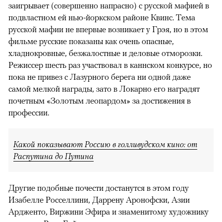
заигрывает (совершенно напрасно) с русской мафией в
подвластном ей нью-йоркском районе Квинс. Тема
русской мафии не впервые возникает у Грэя, но в этом
фильме русские показаны как очень опасные,
хладнокровные, безжалостные и деловые отморозки.
Режиссер шесть раз участвовал в каннском конкурсе, но
пока не привез с Лазурного берега ни одной даже
самой мелкой награды, зато в Локарно его наградят
почетным «Золотым леопардом» за достижения в
профессии.
Какой показывают Россию в голливудском кино: от
Распутина до Путина
Другие подобные почести достанутся в этом году
Изабелле Росселлини, Даррену Аронофски, Азии
Ардженто, Виржини Эфира и знаменитому художнику