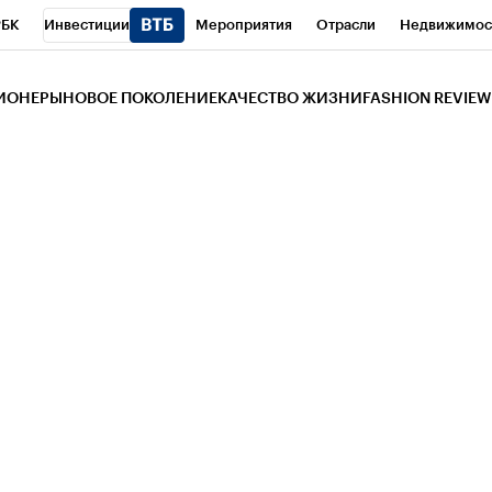
РБК
Инвестиции
Мероприятия
Отрасли
Недвижимос
и
Телеканал
РБК Вино
Спорт
Школа управления РБК
РБ
ЗИОНЕРЫ
НОВОЕ ПОКОЛЕНИЕ
КАЧЕСТВО ЖИЗНИ
FASHION REVIEW
РБК Life
Тренды
Визионеры
Национальные проекты
Горо
 Бизнес-среда
Дискуссионный клуб
Исследования
Кредитны
Газета
Спецпроекты СПб
Конференции СПб
Спецпроекты
трагентов
Политика
Экономика
Бизнес
Технологии и мед
ой валюты