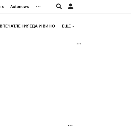
...
ть
Autonews
К Образование
ВПЕЧАТЛЕНИЯ
ЕДА И ВИНО
ЕЩЁ
д
Стиль
е рейтинги
иа
Финансы