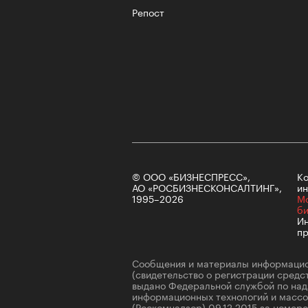
Репост
© ООО «БИЗНЕСПРЕСС»,
Ко
АО «РОСБИЗНЕСКОНСАЛТИНГ»,
ин
1995–2026
М
б
Ин
пр
Сообщения и материалы информацио
(свидетельство о регистрации сред
выдано Федеральной службой по надз
информационных технологий и масс
(Роскомнадзор) 09.12.2015 за номе