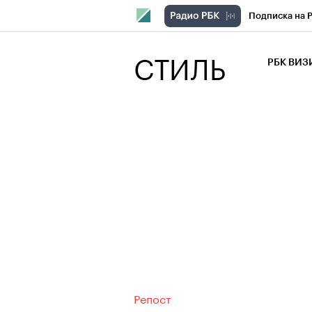
Подписка на 
РБК Компани
СТИЛЬ
РБК ВИ
РБК Курсы
Крипто
РБК
Франшизы
Проверка кон
Рынок наличн
Репост