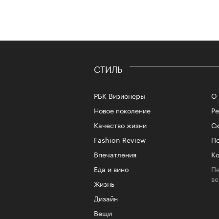
СТИЛЬ
РБК Визионеры
О 
Новое поколение
Р
Качество жизни
Ск
Fashion Review
По
Впечатления
Ко
Еда и вино
Пе
в
Жизнь
Дизайн
Вещи