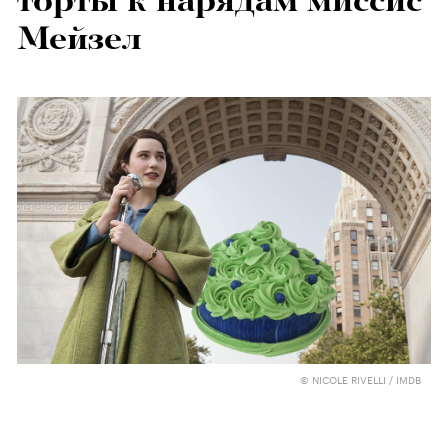
торты к нарядам миссис
Мейзел
© NICOLE RIVELLI / IMDB