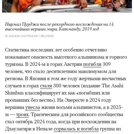
Нирмал Пурджа после рекордного восхождения на 14
высочайших вершин мира. Катманду, 2019 год
© NAVESH CHITRAKAR / REUTERS
Статистика последних лет особенно отчетливо
показывает опасность высотного альпинизма и горного
туризма. В 2024-м в горах Австрии
погибли
309
человек, что стало десятилетним максимумом для
региона. В Японии в том же году жертвами несчастных
случаев в горах
стали
300 человек (издание The Asahi
Shimbun классифицирует их как «погибших или
пропавших без вести»). На Эвересте в 2024 году
вершина
унесла
жизни восьми альпинистов, а в 2025-
м —
троих
. Трагическим для российского сообщества
стал октябрь 2024 года, когда при восхождении на
Дхаулагири в Непале
сорвалась и погибла
группа из