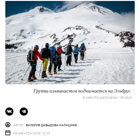
Группа альпинистов поднимается на Эльбрус
© НИКИТА ШЕЛАЙКИН / PEXELS
АВТОР
ВАЛЕРИЯ ДАВЫДОВА-КАЛАШНИК
06 АВГУСТА 2026, 12:25