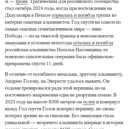
м —
троих
. Трагическим для российского сообщества
стал октябрь 2024 года, когда при восхождении на
Дхаулагири в Непале
сорвалась и погибла
группа из
пятерых опытных альпинистов. Год спустя на одном из
самых опасных семитысячников мира — пике
Победы — из-за тяжелой травмы и невозможности
эвакуации в условиях непогоды
осталась и погибла
российская альпинистка Наталья Наговицина; ее
поисково-спасательная операция была официально
прекращена спустя 11 дней.
В отличие от погибшего непальца, другому альпинисту,
Андрею Голову, на Эвересте удалось выжить. Он
годами тренировался ради этой вершины, из-за
постоянного напряжения едва не разрушив семью. В
2023 году на высоте 8300 метров он
ослеп
и повернул
назад. Год спустя Голов покорил вершину, но снова
потерял зрение из-за гипоксии. Его эвакуация стала
уникальной — незрячего альпиниста впервые в истории