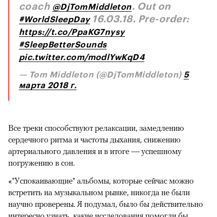
coach
. Out on
@DjTomMiddleton
16.03.18. Pre-order:
#WorldSleepDay
https://t.co/PpaKG7nysy
#SleepBetterSounds
pic.twitter.com/modlYwKqD4
— Tom Middleton (@DjTomMiddleton)
5
марта 2018 г.
Все треки способствуют релаксации, замедлению
сердечного ритма и частоты дыхания, снижению
артериального давления и в итоге — успешному
погружению в сон.
«"Успокаивающие" альбомы, которые сейчас можно
встретить на музыкальном рынке, никогда не были
научно проверены. Я подумал, было бы действительно
интересно узнать, какие исследования помогли бы