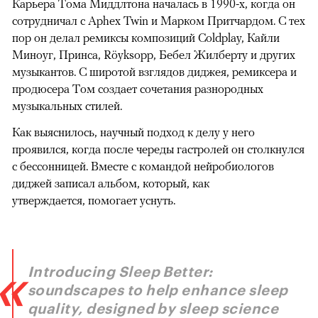
Карьера Тома Миддлтона началась в 1990-х, когда он
сотрудничал с Aphex Twin и Марком Притчардом. С тех
пор он делал ремиксы композиций Coldplay, Кайли
Миноуг, Принса, Röyksopp, Бебел Жилберту и других
музыкантов. С широтой взглядов диджея, ремиксера и
продюсера Том создает сочетания разнородных
музыкальных стилей.
Как выяснилось, научный подход к делу у него
проявился, когда после череды гастролей он столкнулся
с бессонницей. Вместе с командой нейробиологов
диджей записал альбом, который, как
утверждается, помогает уснуть.
Introducing Sleep Better:
soundscapes to help enhance sleep
quality, designed by sleep science