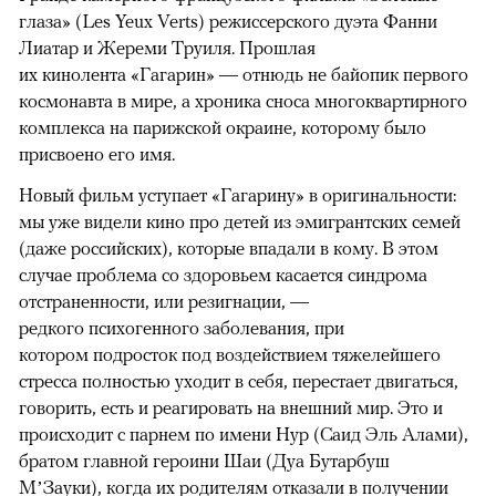
глаза» (Les Yeux Verts) режиссерского дуэта Фанни
Лиатар и Жереми Труиля. Прошлая
их кинолента «Гагарин» — отнюдь не байопик первого
космонавта в мире, а хроника сноса многоквартирного
комплекса на парижской окраине, которому было
присвоено его имя.
Новый фильм уступает «Гагарину» в оригинальности:
мы уже видели кино про детей из эмигрантских семей
(даже российских), которые впадали в кому. В этом
случае проблема со здоровьем касается синдрома
отстраненности, или резигнации, —
редкого психогенного заболевания, при
котором подросток под воздействием тяжелейшего
стресса полностью уходит в себя, перестает двигаться,
говорить, есть и реагировать на внешний мир. Это и
происходит с парнем по имени Нур (Саид Эль Алами),
братом главной героини Шаи (Дуа Бутарбуш
М’Зауки), когда их родителям отказали в получении