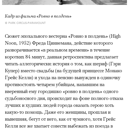
Кадр из фильма «Ровно в полдень»
© PARK CIRCUS-PARAMOUNT
Сюжет эпохального вестерна «Ровно в полдень» (High
Noon, 1952) Фреда Циннемана, действие которого
разворачивается «в реальном времени» в течение
коротких 84 минут, данная ретроспектива предлагает
читать аллегорически: история о том, как шериф (Гэри
Купер) вместо свадьбы (на будущей принцессе Монако
Грейс Келли) и ухода на пенсию вынужден в одиночку
противостоять четырем убийцам, напавшим на
вверенный ему городишко «ровно в полдень» одного
судьбоносного дня, происходит на фоне полного отказа
лучших и худших людей города оказать герою хоть
какую-то помощь. Даже его женщины, прошлая и
нынешняя, бегут от него, как от чумного, хотя Грейс
Келли все же хватает совести выбежать из поезда в