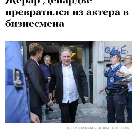
Жерар Депардье
превратился из актера в
бизнесмена
© ZAMIR USMANOV/GLOBAL LOOK PRESS