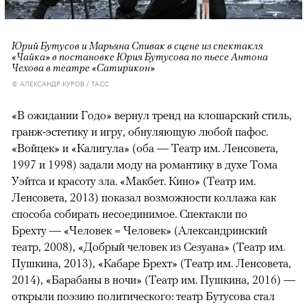
Юрий Бутусов и Марьяна Спивак в сцене из спектакля
«Чайка» в постановке Юрия Бутусова по пьесе Антона
Чехова в театре «Сатирикон»
© АЛЕКСАНДР КУРОВ / ТАСС
«В ожидании Годо» вернул тренд на клошарский стиль,
гранж-эстетику и игру, обнуляющую любой пафос.
«Войцек» и «Калигула» (оба — Театр им. Ленсовета,
1997 и 1998) задали моду на романтику в духе Тома
Уэйтса и красоту зла. «Макбет. Кино» (Театр им.
Ленсовета, 2013) показал возможности коллажа как
способа собирать несоединимое. Спектакли по
Брехту — «Человек = Человек» (Александринский
театр, 2008), «Добрый человек из Сезуана» (Театр им.
Пушкина, 2013), «Кабаре Брехт» (Театр им. Ленсовета,
2014), «Барабаны в ночи» (Театр им. Пушкина, 2016) —
открыли поэзию политического: театр Бутусова стал