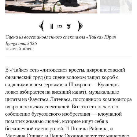
1
7
из
Сцена из восстановленного спектакля «Чайка» Юрия
Бутусова, 2026
© СЕРГЕЙ ПЕТРОВ
В «Чайке» есть «литовские» кресты, някрошюсовский
физический труд (по сцене волоком тащат короб с
сидящими в нем героями, а Шамраев — Кузнецов
ловко взбирается на висящий канат), музыкальные
цитаты из Фаустаса Латенаса, постоянного композитора
някрошюсовских спектаклей. Все это стало частью
собственно бутусовского изобретения — клоунадой
помятых жизнью людей, которые ищут себя в
бесконечной смене ролей. И Полина Райкина, и
Марьяна Спивак, и Денис Суханов ведут эту манерную,