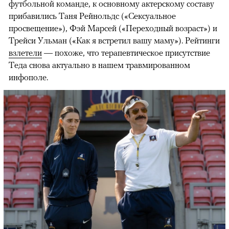
футбольной команде, к основному актерскому составу
прибавились Таня Рейнольдс («Сексуальное
просвещение»), Фэй Марсей («Переходный возраст») и
00:00
/
00:00
Трейси Ульман («Как я встретил вашу маму»). Рейтинги
взлетели
— похоже, что терапевтическое присутствие
Теда снова актуально в нашем травмированном
инфополе.