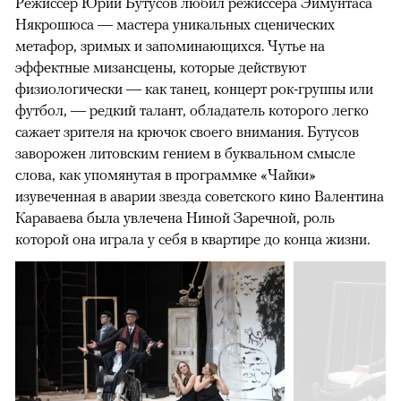
Режиссер Юрий Бутусов любил режиссера Эймунтаса
Някрошюса — мастера уникальных сценических
метафор, зримых и запоминающихся. Чутье на
эффектные мизансцены, которые действуют
физиологически — как танец, концерт рок-группы или
футбол, — редкий талант, обладатель которого легко
сажает зрителя на крючок своего внимания. Бутусов
заворожен литовским гением в буквальном смысле
слова, как упомянутая в программке «Чайки»
изувеченная в аварии звезда советского кино Валентина
Караваева была увлечена Ниной Заречной, роль
которой она играла у себя в квартире до конца жизни.