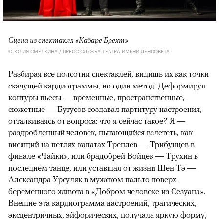
Сцена из спектакля «Кабаре Брехт»
© ЮЛИЯ СМЕЛКИНА / ПРЕСС-СЛУЖБА ТЕАТРА ИМЕНИ ЛЕНСОВЕТА
Разбирая все полсотни спектаклей, видишь их как точки
скачущей кардиограммы, но один метод. Деформируя
контуры пьесы — временные, пространственные,
сюжетные — Бутусов создавал партитуру настроения,
отталкиваясь от вопроса: что я сейчас такое? Я —
раздробленный человек, пытающийся взлететь, как
висящий на петлях-канатах Треплев — Трибунцев в
финале «Чайки», или брадобрей Войцек — Трухин в
последнем танце, или уставшая от жизни Шен Тэ —
Александра Урсуляк в мужском пальто поверх
беременного живота в «Добром человеке из Сезуана».
Внешне эта кардиограмма настроений, трагических,
эксцентричных, эйфорических, получала яркую форму,