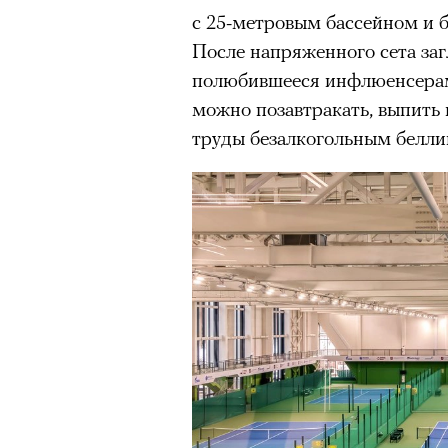
с 25-метровым бассейном и б
После напряженного сета заг
полюбившееся инфлюенсерам 
можно позавтракать, выпить 
труды безалкогольным белли