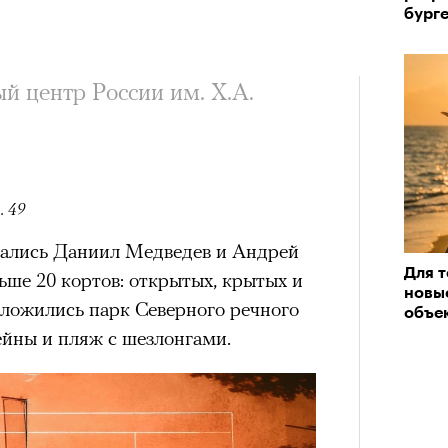
бург
 центр России им. Х.А.
. 49
овались Даниил Медведев и Андрей
Для т
льше 20 кортов: открытых, крытых и
новые
оложились парк Северного речного
объе
ейны и пляж с шезлонгами.