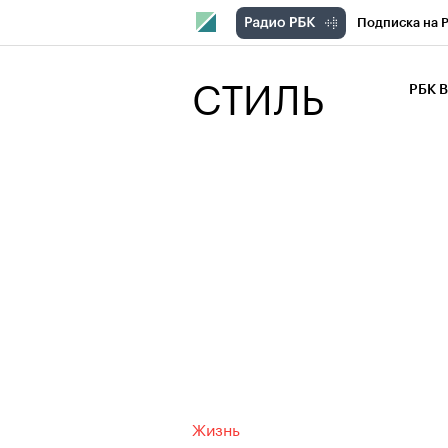
Подписка на 
РБК Компани
СТИЛЬ
РБК 
РБК Курсы
РБК Бизнес-с
Спецпроекты
Экономика
Жизнь