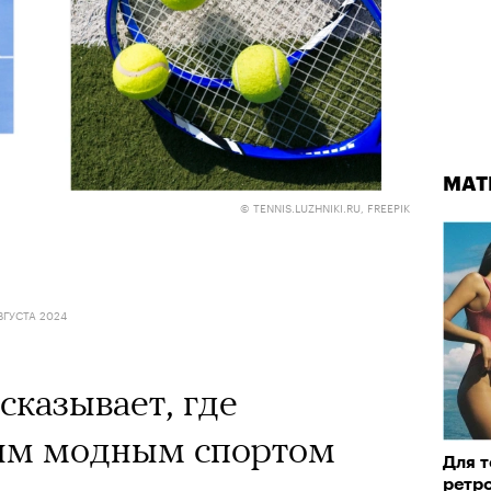
МАТ
© TENNIS.LUZHNIKI.RU, FREEPIK
ВГУСТА 2024
сказывает, где
ым модным спортом
Для т
ретр