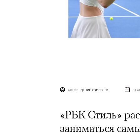
АВТОР
ДЕНИС СКОБЕЛЕВ
01 А
«РБК Стиль» рас
заниматься сам