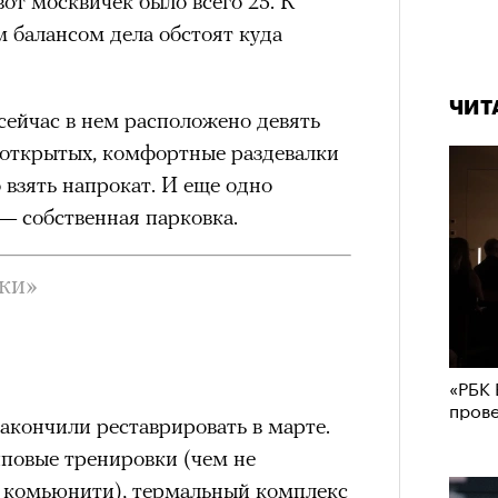
от москвичек было всего 25. К
м балансом дела обстоят куда
ЧИТ
 сейчас в нем расположено девять
 открытых, комфортные раздевалки
взять напрокат. И еще одно
 собственная парковка.
ки»
1
«РБК 
пров
акончили реставрировать в марте.
пповые тренировки (чем не
е комьюнити), термальный комплекс