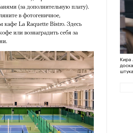
анями (за дополнительную плату).
ляните в фотогеничное,
кафе La Raquette Bistro. Здесь
кофе или вознаградить себя за
ни.
Кира 
доск
штук