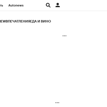
ть
Autonews
К Образование
IEW
ВПЕЧАТЛЕНИЯ
ЕДА И ВИНО
д
Стиль
Крипто
и
Франшизы
Газета
ов
Политика
ты