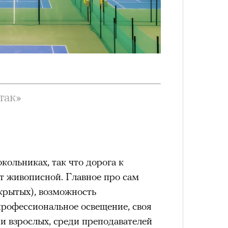
Сможе
отвеч
так»
кольниках, так что дорога к
4 кол
т живописной. Главное про сам
пропу
ткрытых), возможность
профессиональное освещение, своя
и взрослых, среди преподавателей