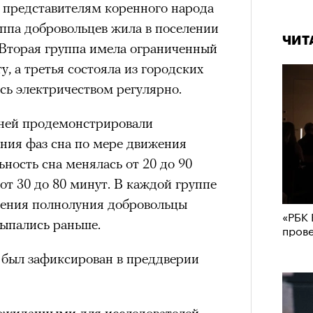
и представителям коренного народа
уппа добровольцев жила в поселении
ЧИТ
. Вторая группа имела ограниченный
у, а третья состояла из городских
сь электричеством регулярно.
 дней продемонстрировали
ния фаз сна по мере движения
ность сна менялась от 20 до 90
от 30 до 80 минут. В каждой группе
пления полнолуния добровольцы
«РБК 
сыпались раньше.
пров
был зафиксирован в преддверии
ожиданными для исследователей,