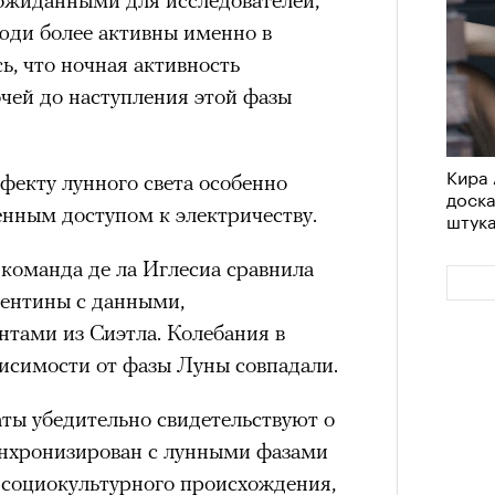
юди более активны именно в
ь, что ночная активность
очей до наступления этой фазы
Кира 
фекту лунного света особенно
доск
нным доступом к электричеству.
штук
 команда де ла Иглесиа сравнила
гентины с данными,
нтами из Сиэтла. Колебания в
висимости от фазы Луны совпадали.
аты убедительно свидетельствуют о
синхронизирован с лунными фазами
и социокультурного происхождения,