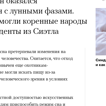
н оказался
н с лунными фазами.
омогли коренные народы
денты из Сиэтла
сна претерпевали изменения на
человечества. Считается, что отход
Синдр
ривычен еще охотникам-
и как
не могли искать пищу из-за
человеческого зрения в условиях
стной доступностью искусственных
юдям приспособить режим сна и