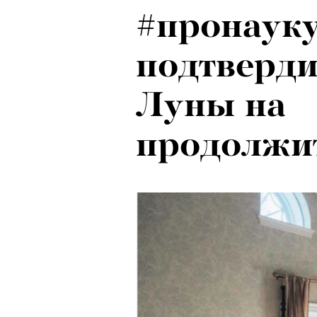
#пронауку
подтверди
Луны на
продолжит