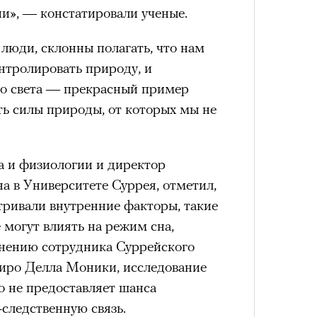
Сможе
ии», — констатировали ученые.
отвеч
 люди, склонны полагать, что нам
нтролировать природу, и
го света — прекрасный пример
сть силы природы, от которых мы не
а и физиологии и директор
на в Университете Суррея, отметил,
тривали внутренние факторы, такие
4 кол
 могут влиять на режим сна,
пропу
мнению сотрудника Суррейского
Сиро Делла Моники, исследование
но не предоставляет шанса
следственную связь.