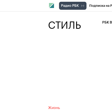
Подписка на 
РБК Компани
СТИЛЬ
РБК 
РБК Курсы
РБК Бизнес-с
Спецпроекты
Экономика
Жизнь