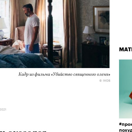
МАТ
Кадр из фильма «Убийство священного оленя»
© IMDB
2021
#прон
поху