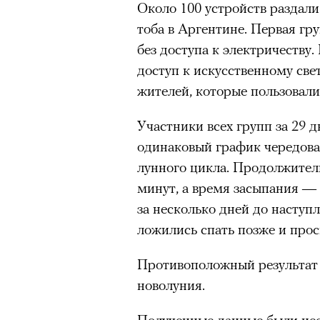
Около 100 устройств раздал
тоба в Аргентине. Первая гр
без доступа к электричеству
доступ к искусственному свет
жителей, которые пользовали
Участники всех групп за 29
одинаковый график чередова
лунного цикла. Продолжитель
минут, а время засыпания — 
за несколько дней до насту
ложились спать позже и про
Противоположный результат 
новолуния.
Полученные данные были не