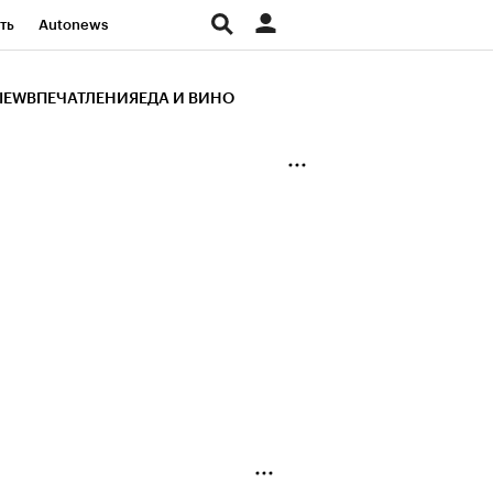
ть
Autonews
К Образование
IEW
ВПЕЧАТЛЕНИЯ
ЕДА И ВИНО
д
Стиль
Крипто
и
Франшизы
Газета
ов
Политика
ты