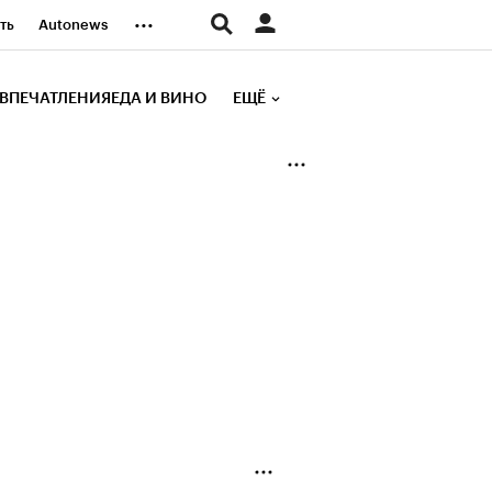
...
ть
Autonews
К Образование
ВПЕЧАТЛЕНИЯ
ЕДА И ВИНО
ЕЩЁ
д
Стиль
е рейтинги
иа
Финансы