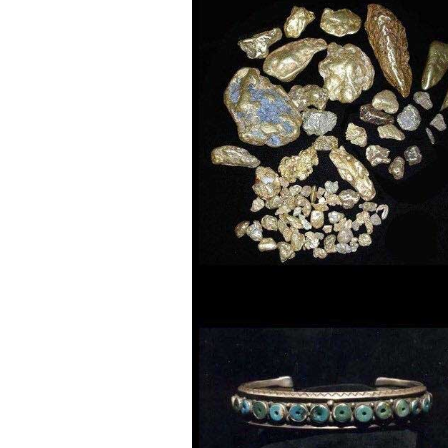
Съемки топ-моделей, инфлюе
спортсменов остаются одним
привлечь внимание к бренду.
новость живет не больше су
достигает предельной плотно
Многие маркетологи мечтают
звездой — в идеале с безупр
выбирают для рекламных ка
них, как правило, выше меди
СМИ, за ними следят десятк
Исследования узнаваемости 
российская аудитория лучше 
отечественных. Привлекая та
большие охваты, рост узнава