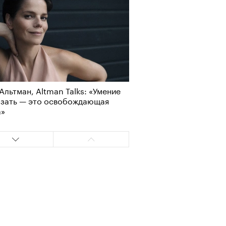
лаборации, которые нельзя
стить
Альтман, Altman Talks: «Умение
азать — это освобождающая
а»
, пижамные, из костюмной
: самые актуальные шорты