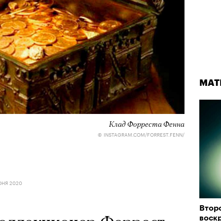
МАТ
узи Хантингтон-Уайтли в рекламной кампании Ekonika
Клад Форреста Фенна
© INSTAGRAM.COM/FORREST.FENN/
© ПРЕСС-СЛУЖБА EKONIKA
ЮНЯ 2020
ТОР
ЕКАТЕРИНА ВОРОБЬЕВА
05 АВГУСТА 2026
Втор
воск