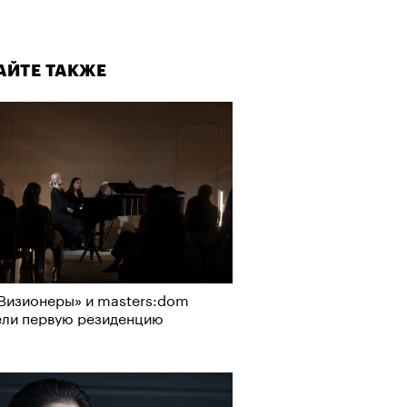
а»
АЙТЕ ТАКЖЕ
т ли человек прожить 180 лет:
ает Станислав Скакун
Визионеры» и masters:dom
ели первую резиденцию