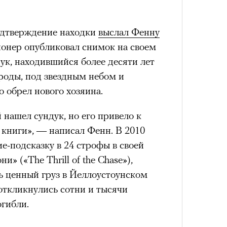
VIII века, а Роузи позировала с
умки-таксы. Бренд едва успел
одтверждение находки
выслал Фенну
прещенной социальной сети, как
ионер опубликовал снимок на своем
тики. При этом снимать мировых
«РБК 
дук, находившийся более десяти лет
 рынка уже привыкли: вспомнить
пров
роды, под звездным небом и
 Шейк, 12 Storeez и Наталью
 обрел нового хозяина.
российского контекста Тину Кунаки
Хоск у самой Ekonika.
 нашел сундук, но его привело к
 книги», — написал Фенн. В 2010
ие-подсказку в 24 строфы в своей
» («The Thrill of the Chase»),
 ценный груз в Йеллоустоунском
откликнулись сотни и тысячи
огибли.
Кира 
доск