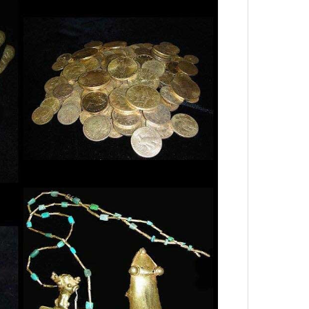
лета
Сможе
отвеч
нсеров, деятелей искусства или
 из самых действенных способов
 Особенно сейчас, когда любая
ток, а информационный шум
сти.
 заключить контракт с мировой
ечной репутацией.
Почему бренды
100 л
мпаний западных знаменитостей? У
косме
йный вес: о них регулярно пишут
4 кол
и и сотни миллионов подписчиков.
пропу
также нередко показывают, что
знает мировых звезд, чем многих
кую персону, бренд рассчитывает на
емости и выход за пределы