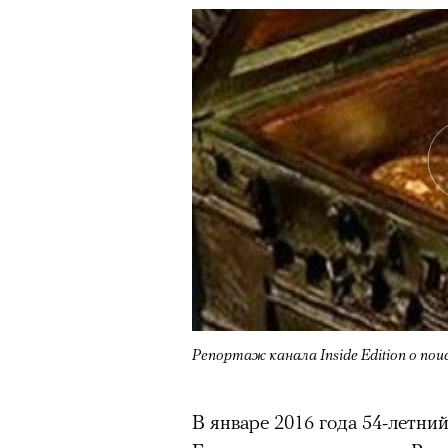
Роу
1
8
из
Eko
Репортаж канала Inside Edition о пои
© ПР
В январе 2016 года 54-летни
Критикуя кейс с Роузи Ханти