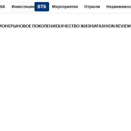
РБК
Инвестиции
Мероприятия
Отрасли
Недвижимос
и
Телеканал
РБК Вино
Спорт
Школа управления РБК
РБ
ЗИОНЕРЫ
НОВОЕ ПОКОЛЕНИЕ
КАЧЕСТВО ЖИЗНИ
FASHION REVIEW
РБК Life
Тренды
Визионеры
Национальные проекты
Горо
 Бизнес-среда
Дискуссионный клуб
Исследования
Кредитны
Газета
Спецпроекты СПб
Конференции СПб
Спецпроекты
трагентов
Политика
Экономика
Бизнес
Технологии и мед
ой валюты