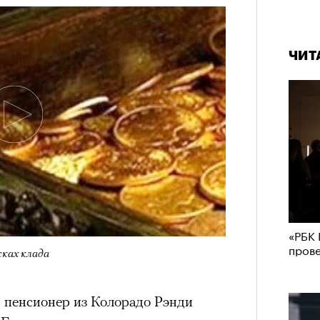
штук
ЧИТ
Сможе
отвеч
зи Хантингтон-Уайтли в рекламной кампании
«РБК 
nika
пров
сках клада
ЕСС-СЛУЖБА EKONIKA
й пенсионер из Колорадо Рэнди
нгтон-Уайтли, одни пользователи