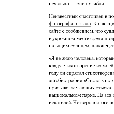
Париже в интерьерах дворца X
печально — они погибли.
главными новинками вроде с
Неизвестный счастливец в п
выложить первые кадры в за
фотографию клада
. Коллекц
получил резкую порцию кри
сайте с сообщением, что сун
звезд отечественные игроки
в укромном месте среди при
хотя бы Gloria Jeans и Ирину
палящим солнцем, наконец-то
Водянову и даже далеких от 
в кампании Lavarice и Эльзу 
«Я не знаю человека, который
кладу стихотворение из моей
году он спрятал стихотворен
автобиографии «Страсть погони
призывая желающих отыскать
национальном парке. На зов 
искателей. Четверо в итоге п