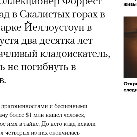
оллекционер Форрест
живы
ад в Скалистых горах в
a с Роузи Хантингтон-
арке Йеллоустоун в
споры об уместности
устя два десятка лет
жной звездой, расходах
ачливый кладоискатель,
зможном росте цен на
ь не погибнуть в
опросили разобрать кейс
в.
ину Зуеву
Откр
след
ЧИТ
, драгоценностями и бесценными
ер последних дней. Российский
му более $1 млн нашел человек,
 рекламной кампании британскую
ое имя в тайне. До него клад искали
он-Уайтли. Cъемки проходили в
я четверых из них окончилась