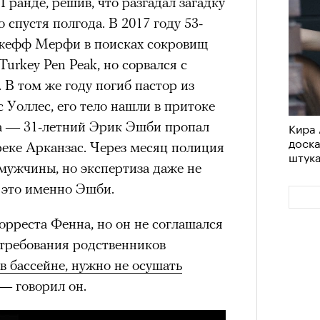
Гранде, решив, что разгадал загадку
 нельзя было пригласить локальную
 спустя полгода. В 2017 году 53-
дположениями, что теперь Ekonika
жефф Мерфи в поисках сокровищ
елий, чтобы «покрыть» контракт с
Turkey Pen Peak, но сорвался с
та бренд удалил фото из своего
4 кол
 В том же году погиб пастор из
лежит компании Meta, чья
пропу
Уоллес, его тело нашли в притоке
емистской и запрещена в РФ),
но
а — 31-летний Эрик Эшби пропал
Кира 
 этом в компании пояснили, что
доск
 реке Арканзас. Через месяц полиция
риальных ограничений на
штук
мужчины, но экспертиза даже не
пермоделью.
о это именно Эшби.
орреста Фенна, но он не соглашался
 требования родственников
в бассейне, нужно не осушать
 — говорил он.
Карго
ткани
у restore, бренд-консультант, eх CMO Ekonika