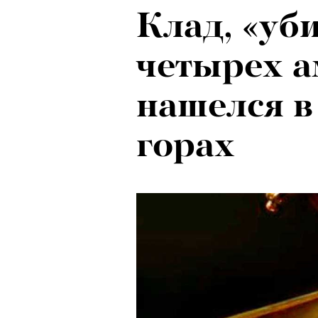
Клад, «уб
Ход корол
четырех а
маркетоло
нашелся в
с Ekonika 
горах
Хантингто