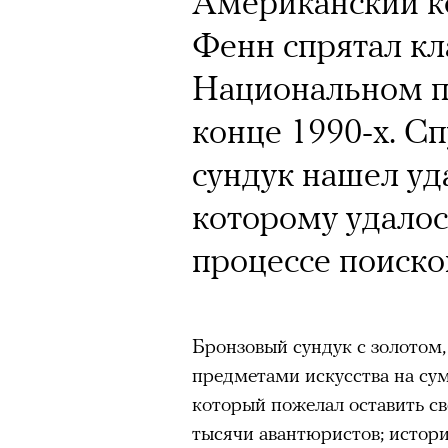
Американский к
Фенн спрятал кл
Кампания Ekonik
Национальном п
Уайтли вызвала 
конце 1990-х. Сп
работы с зарубе
сундук нашел уд
на рекламу и во
которому удалос
обувь бренда. П
процессе поиско
маркетолога Ир
Бронзовый сундук с золотом
Ekonika — главный ньюсмейк
предметами искусства на сум
бренд снял в осенне-зимней
который пожелал оставить св
супермодель Роузи Хантингт
тысячи авантюристов; истори