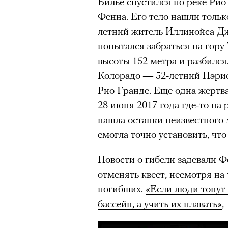
Билье спустился по реке Рио 
задавались вопросом, почему
Фенна. Его тело нашли только
звезду, другие делились пре
00:00
/
00:00
летний житель Иллинойса Д
повысит стоимость своих изд
попытался забраться на гору 
зарубежной моделью. 4 авгус
высоты 152 метра и разбился.
аккаунта в Instagram
(принад
Колорадо — 52-летний Пэрис 
деятельность признана экстр
Рио Гранде. Еще одна жертв
оставил на своем сайте. При
28 июня 2017 года где-то на
фото удалили из-за террито
нашла останки неизвестного 
использование контента с су
смогла точно установить, чт
Новости о гибели задевали Ф
отменять квест, несмотря на
погибших.
«Если люди тонут 
бассейн, а учить их плавать»
,
Ирина Зуева, директор по маркетинг