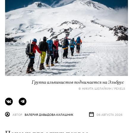
Группа альпинистов поднимается на Эльбрус
© НИКИТА ШЕЛАЙКИН / PEXELS
АВТОР
ВАЛЕРИЯ ДАВЫДОВА-КАЛАШНИК
06 АВГУСТА 2026