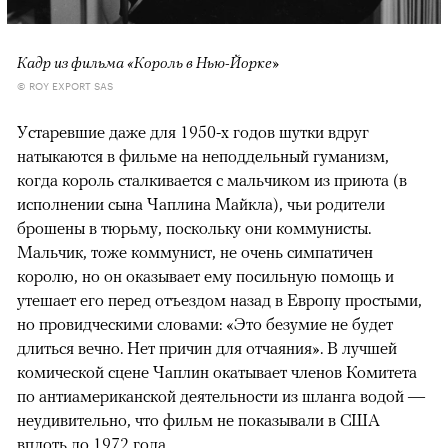
Кадр из фильма «Король в Нью-Йорке»
© ROY EXPORT SAS
Устаревшие даже для 1950-х годов шутки вдруг
натыкаются в фильме на неподдельный гуманизм,
когда король сталкивается с мальчиком из приюта (в
исполнении сына Чаплина Майкла), чьи родители
брошены в тюрьму, поскольку они коммунисты.
Мальчик, тоже коммунист, не очень симпатичен
королю, но он оказывает ему посильную помощь и
утешает его перед отъездом назад в Европу простыми,
но провидческими словами: «Это безумие не будет
длиться вечно. Нет причин для отчаяния». В лучшей
комической сцене Чаплин окатывает членов Комитета
по антиамериканской деятельности из шланга водой —
неудивительно, что фильм не показывали в США
вплоть до 1972 года.