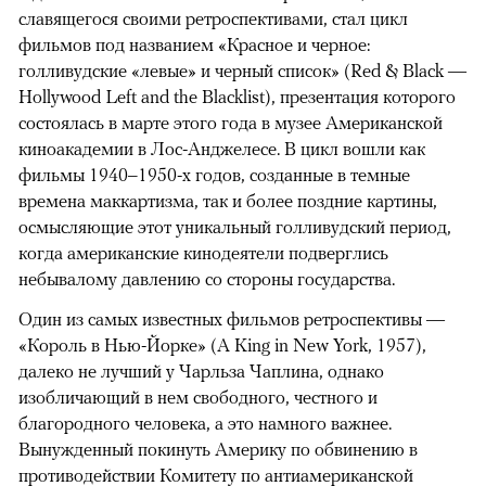
славящегося своими ретроспективами, стал цикл
фильмов под названием «Красное и черное:
голливудские «левые» и черный список» (Red & Black —
Hollywood Left and the Blacklist), презентация которого
состоялась в марте этого года в музее Американской
киноакадемии в Лос-Анджелесе. В цикл вошли как
фильмы 1940–1950-х годов, созданные в темные
времена маккартизма, так и более поздние картины,
осмысляющие этот уникальный голливудский период,
когда американские кинодеятели подверглись
небывалому давлению со стороны государства.
Один из самых известных фильмов ретроспективы —
«Король в Нью-Йорке» (A King in New York, 1957),
далеко не лучший у Чарльза Чаплина, однако
изобличающий в нем свободного, честного и
благородного человека, а это намного важнее.
Вынужденный покинуть Америку по обвинению в
противодействии Комитету по антиамериканской