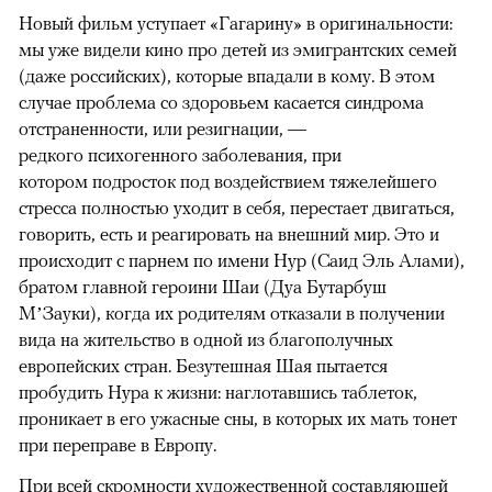
Новый фильм уступает «Гагарину» в оригинальности:
мы уже видели кино про детей из эмигрантских семей
(даже российских), которые впадали в кому. В этом
случае проблема со здоровьем касается синдрома
отстраненности, или резигнации, —
редкого психогенного заболевания, при
котором подросток под воздействием тяжелейшего
стресса полностью уходит в себя, перестает двигаться,
говорить, есть и реагировать на внешний мир. Это и
происходит с парнем по имени Нур (Саид Эль Алами),
братом главной героини Шаи (Дуа Бутарбуш
М’Зауки), когда их родителям отказали в получении
вида на жительство в одной из благополучных
европейских стран. Безутешная Шая пытается
пробудить Нура к жизни: наглотавшись таблеток,
проникает в его ужасные сны, в которых их мать тонет
при переправе в Европу.
При всей скромности художественной составляющей