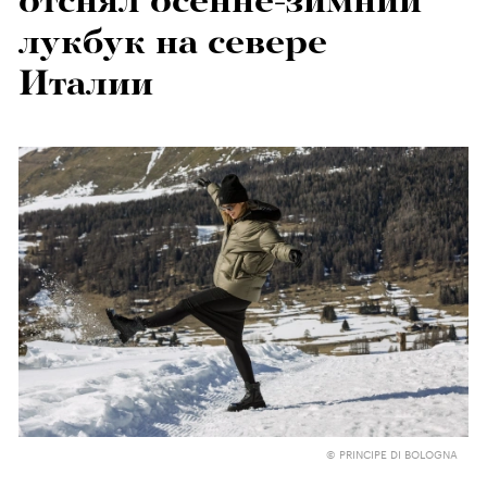
отснял осенне-зимний
лукбук на севере
Италии
© PRINCIPE DI BOLOGNA