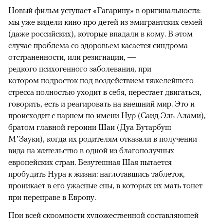
Новый фильм уступает «Гагарину» в оригинальности:
мы уже видели кино про детей из эмигрантских семей
(даже российских), которые впадали в кому. В этом
случае проблема со здоровьем касается синдрома
отстраненности, или резигнации, —
редкого психогенного заболевания, при
котором подросток под воздействием тяжелейшего
стресса полностью уходит в себя, перестает двигаться,
говорить, есть и реагировать на внешний мир. Это и
происходит с парнем по имени Нур (Саид Эль Алами),
братом главной героини Шаи (Дуа Бутарбуш
М’Зауки), когда их родителям отказали в получении
вида на жительство в одной из благополучных
европейских стран. Безутешная Шая пытается
пробудить Нура к жизни: наглотавшись таблеток,
проникает в его ужасные сны, в которых их мать тонет
при переправе в Европу.
При всей скромности художественной составляющей