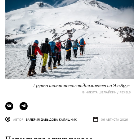
Группа альпинистов поднимается на Эльбрус
© НИКИТА ШЕЛАЙКИН / PEXELS
АВТОР
ВАЛЕРИЯ ДАВЫДОВА-КАЛАШНИК
06 АВГУСТА 2026