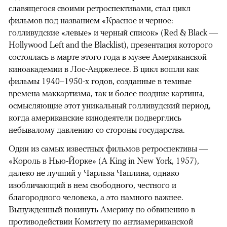
славящегося своими ретроспективами, стал цикл
фильмов под названием «Красное и черное:
голливудские «левые» и черный список» (Red & Black —
Hollywood Left and the Blacklist), презентация которого
состоялась в марте этого года в музее Американской
киноакадемии в Лос-Анджелесе. В цикл вошли как
фильмы 1940–1950-х годов, созданные в темные
времена маккартизма, так и более поздние картины,
осмысляющие этот уникальный голливудский период,
когда американские кинодеятели подверглись
небывалому давлению со стороны государства.
Один из самых известных фильмов ретроспективы —
«Король в Нью-Йорке» (A King in New York, 1957),
далеко не лучший у Чарльза Чаплина, однако
изобличающий в нем свободного, честного и
благородного человека, а это намного важнее.
Вынужденный покинуть Америку по обвинению в
противодействии Комитету по антиамериканской