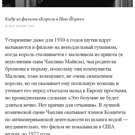
Кадр из фильма «Король в Нью-Йорке»
© ROY EXPORT SAS
Устаревшие даже для 1950-х годов шутки вдруг
натыкаются в фильме на неподдельный гуманизм,
когда король сталкивается с мальчиком из приюта (в
исполнении сына Чаплина Майкла), чьи родители
брошены в тюрьму, поскольку они коммунисты.
Мальчик, тоже коммунист, не очень симпатичен
королю, но он оказывает ему посильную помощь и
утешает его перед отъездом назад в Европу простыми,
но провидческими словами: «Это безумие не будет
длиться вечно. Нет причин для отчаяния». В лучшей
комической сцене Чаплин окатывает членов Комитета
по антиамериканской деятельности из шланга водой —
неудивительно, что фильм не показывали в США
вплоть до 1972 года.