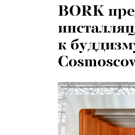
BORK пре
инсталляц
к буддизм
Cosmosco