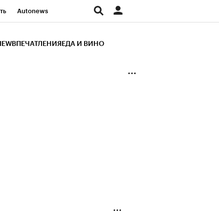
ть
Autonews
К Образование
IEW
ВПЕЧАТЛЕНИЯ
ЕДА И ВИНО
д
Стиль
Крипто
и
Франшизы
Газета
ов
Политика
ты