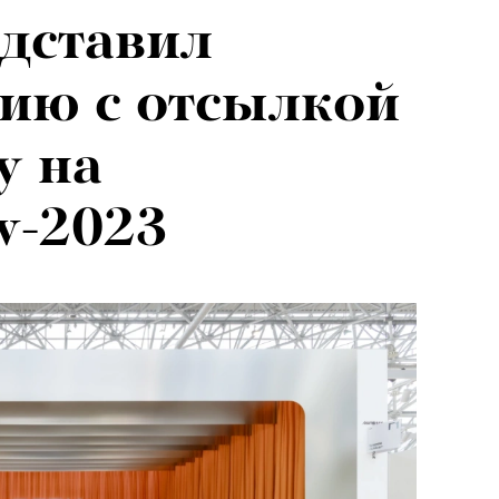
дставил
ию с отсылкой
у на
w-2023