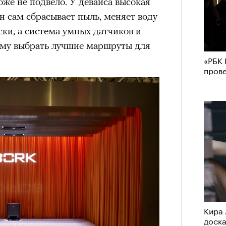
же не подвело. У девайса высокая
 сам сбрасывает пыль, меняет воду
ки, а система умных датчиков и
ому выбрать лучшие маршруты для
«РБК 
пров
Кира 
доск