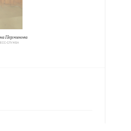
лета
на Перминова
РЕСС-СЛУЖБА
100 л
косме