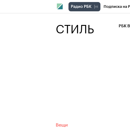
Подписка на 
РБК Компани
СТИЛЬ
РБК 
РБК Курсы
РБК Бизнес-с
Спецпроекты
Экономика
Вещи