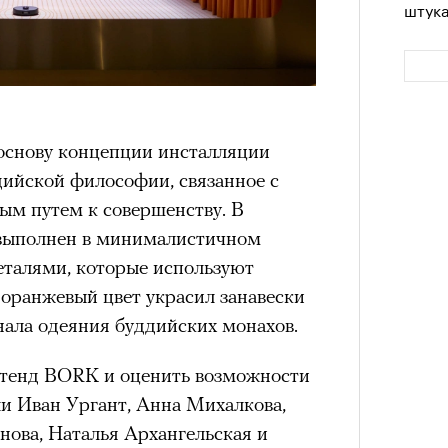
штук
 основу концепции инсталляции
дийской философии, связанное с
ым путем к совершенству. В
 выполнен в минималистичном
Сможе
еталями, которые используют
отвеч
оранжевый цвет украсил занавески
нала одеяния буддийских монахов.
стенд BORK и оценить возможности
и Иван Ургант, Анна Михалкова,
нова, Наталья Архангельская и