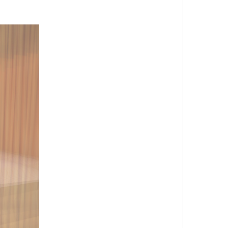
4 кол
пропу
Карго
ткани