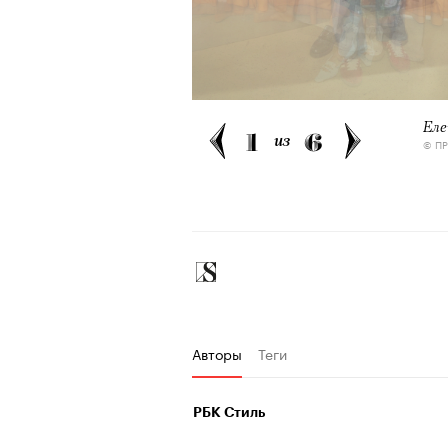
Еле
1
6
из
© П
Авторы
Теги
РБК Стиль