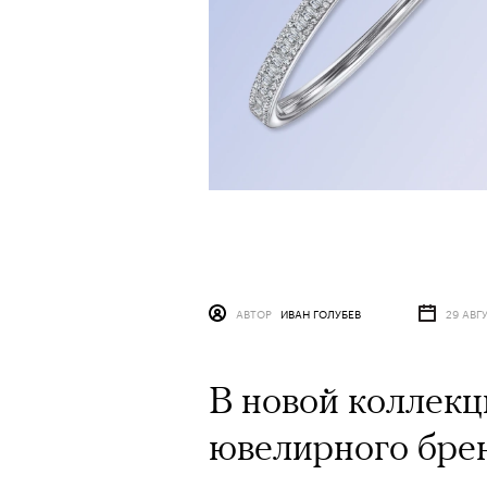
АВТОР
ИВАН ГОЛУБЕВ
29 АВГ
В новой коллекц
ювелирного брен