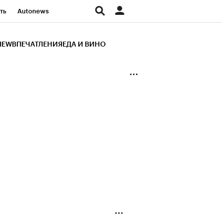
ть
Autonews
К Образование
IEW
ВПЕЧАТЛЕНИЯ
ЕДА И ВИНО
д
Стиль
Крипто
и
Франшизы
Газета
ов
Политика
ты