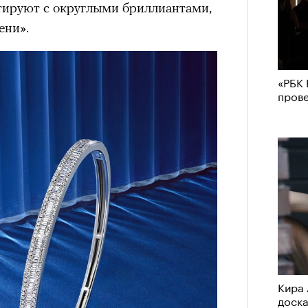
тируют с округлыми бриллиантами,
ени».
«РБК 
пров
Кира 
доск