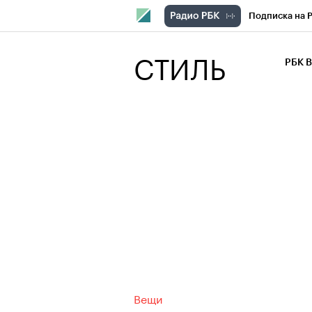
Подписка на 
РБК Компани
СТИЛЬ
РБК 
РБК Курсы
РБК Бизнес-с
Спецпроекты
Экономика
Вещи