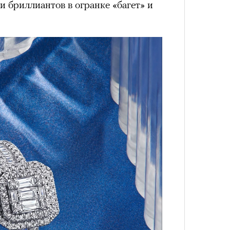
 бриллиантов в огранке «багет» и
4 кол
пропу
Карго
ткани