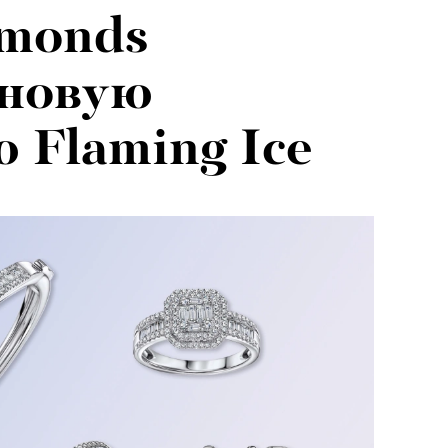
monds
 новую
 Flaming Ice