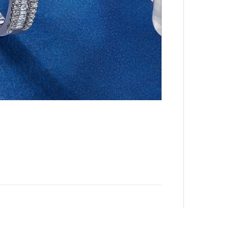
лета
100 л
косме