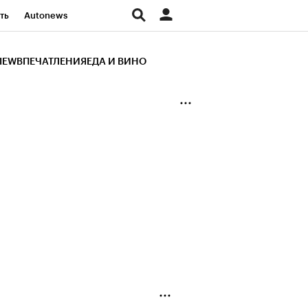
ть
Autonews
К Образование
IEW
ВПЕЧАТЛЕНИЯ
ЕДА И ВИНО
д
Стиль
Крипто
и
Франшизы
Газета
ов
Политика
ты