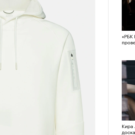
«РБК 
пров
Кира 
доск