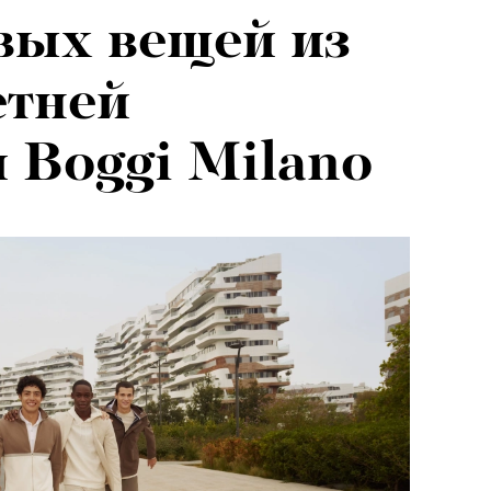
вых вещей из
етней
 Boggi Milano