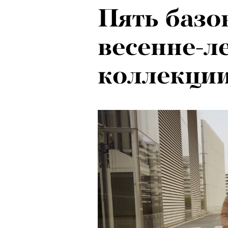
Пять базо
весенне-л
коллекции