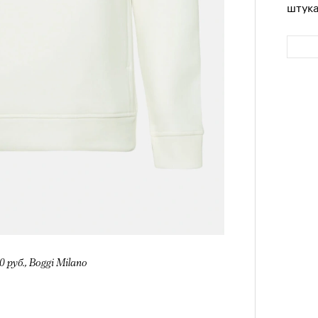
штук
Сможе
отвеч
руб., Boggi Milano