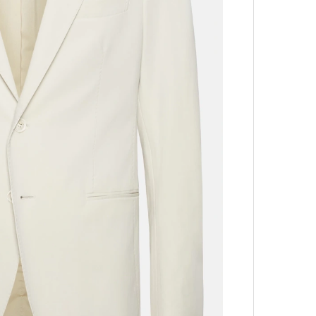
лета
100 л
косме