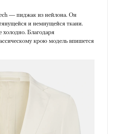
ech — пиджак из нейлона. Он
 тянущейся и немнущейся ткани.
е холодно. Благодаря
4 кол
лассическому крою модель впишется
пропу
Карго
ткани