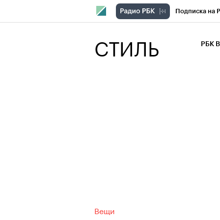
Подписка на 
РБК Компани
СТИЛЬ
РБК 
РБК Курсы
РБК Бизнес-с
Спецпроекты
Экономика
Вещи