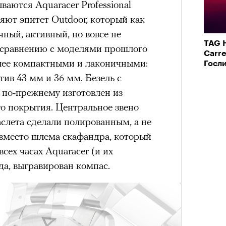
аются Aquaracer Professional
ляют эпитет Outdoor, который как
чный, активный, но вовсе не
TAG 
 сравнению с моделями прошлого
Carre
олее компактными и лаконичными:
Госл
ив 43 мм и 36 мм. Безель с
по-прежнему изготовлен из
го покрытия. Центральное звено
слета сделали полированным, а не
вместо шлема скафандра, который
сех часах Aquaracer (и их
да, выгравирован компас.