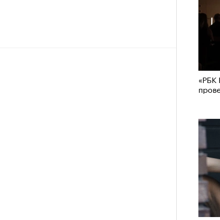
«РБК 
пров