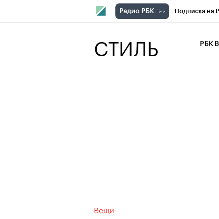
Подписка на 
РБК Компани
СТИЛЬ
РБК 
РБК Курсы
РБК Бизнес-с
Спецпроекты
Экономика
Вещи