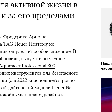
ля активной жизни в
и за его пределами
я Фредерика Арно на
а TAG Heuer. Поэтому не
кции он уделяет особое внимание. В
обновили, выпустив последнее
Нашли
Aquaracer Professional 300
—
часо
ных инструментов для безопасного
ки (а в 2022-м исполняется ровно
рвой дайверской модели Heuer №
спокойными в плане дизайна и