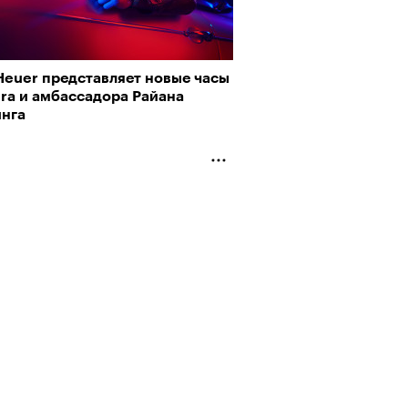
Heuer представляет новые часы
ra и амбассадора Райана
инга