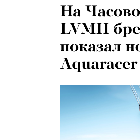
На Часово
LVMH бре
показал н
Aquaracer