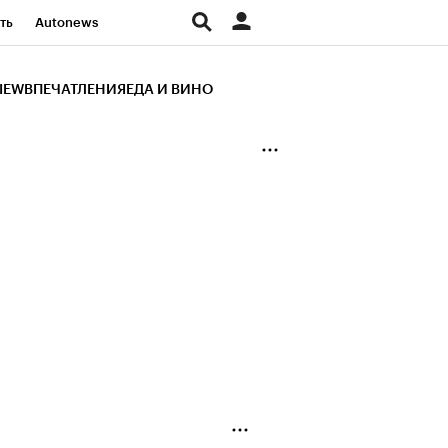
ть
Autonews
К Образование
IEW
ВПЕЧАТЛЕНИЯ
ЕДА И ВИНО
д
Стиль
Крипто
и
Франшизы
Газета
ов
Политика
ты