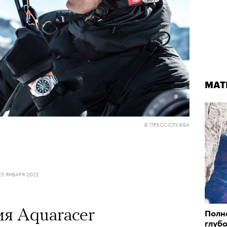
МАТ
© ПРЕСС-СЛУЖБА
25 ЯНВАРЯ 2022
я Aquaracer
Полн
глуб