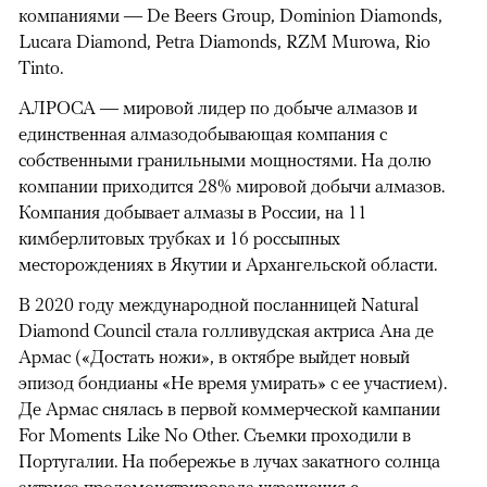
компаниями — De Beers Group, Dominion Diamonds,
Lucara Diamond, Petra Diamonds, RZM Murowa, Rio
Tinto.
АЛРОСА — мировой лидер по добыче алмазов и
единственная алмазодобывающая компания с
собственными гранильными мощностями. На долю
компании приходится 28% мировой добычи алмазов.
Компания добывает алмазы в России, на 11
кимберлитовых трубках и 16 россыпных
месторождениях в Якутии и Архангельской области.
В 2020 году международной посланницей Natural
Diamond Council стала голливудская актриса Ана де
Армас («Достать ножи», в октябре выйдет новый
эпизод бондианы «Не время умирать» с ее участием).
Де Армас снялась в первой коммерческой кампании
For Moments Like No Other. Съемки проходили в
Португалии. На побережье в лучах закатного солнца
актриса продемонстрировала украшения с