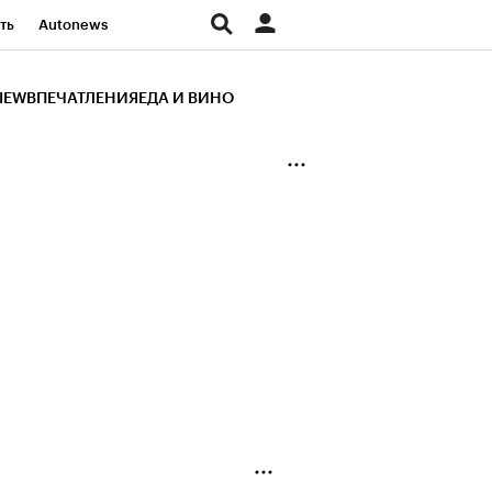
ть
Autonews
К Образование
IEW
ВПЕЧАТЛЕНИЯ
ЕДА И ВИНО
д
Стиль
Крипто
и
Франшизы
Газета
ов
Политика
ты