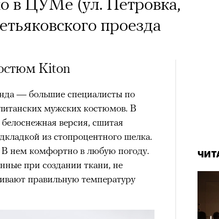
о в ЦУМе (ул. Петровка,
ретьяковского проезда
остюм Kiton
енда — большие специалисты по
литанских мужских костюмов. В
белоснежная версия, сшитая
одкладкой из стопроцентного шелка.
 В нем комфортно в любую погоду.
ЧИТ
нные при создании ткани, не
живают правильную температуру