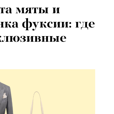
та мяты и
нка фуксии: где
склюзивные