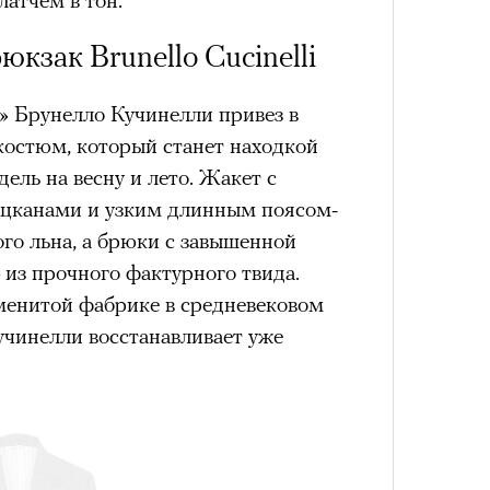
кзак Brunello Cucinelli
» Брунелло Кучинелли привез в
4 кол
остюм, который станет находкой
пропу
дель на весну и лето. Жакет с
цканами и узким длинным поясом-
ого льна, а брюки с завышенной
из прочного фактурного твида.
аменитой фабрике в средневековом
учинелли восстанавливает уже
Карго
ткани