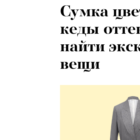
Сумка цве
кеды отте
найти эк
вещи