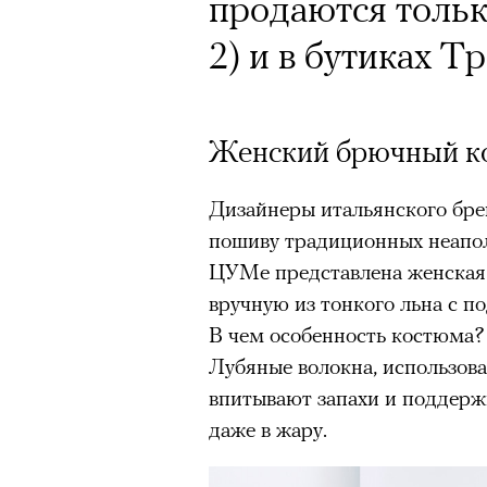
продаются тольк
2) и в бутиках Т
Женский брючный к
Дизайнеры итальянского бр
пошиву традиционных неапо
ЦУМе представлена женская 
вручную из тонкого льна с п
В чем особенность костюма?
Лубяные волокна, использова
впитывают запахи и поддер
даже в жару.