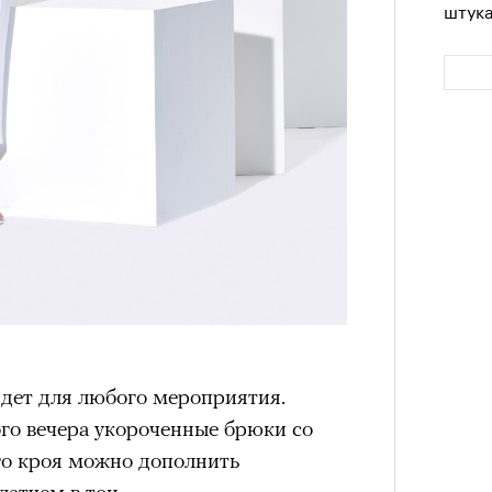
штук
Сможе
отвеч
дет для любого мероприятия.
го вечера укороченные брюки со
го кроя можно дополнить
атчем в тон.