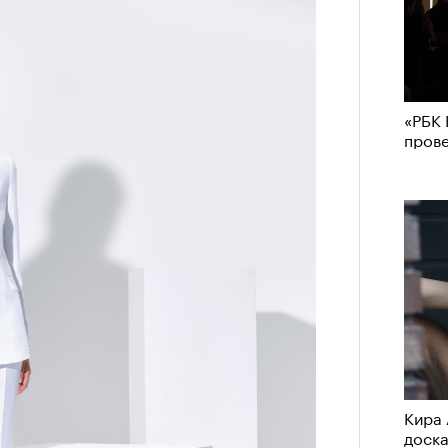
«РБК 
пров
Кира 
доск