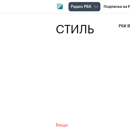
Подписка на 
РБК Компани
СТИЛЬ
РБК 
РБК Курсы
РБК Бизнес-с
Спецпроекты
Экономика
Вещи