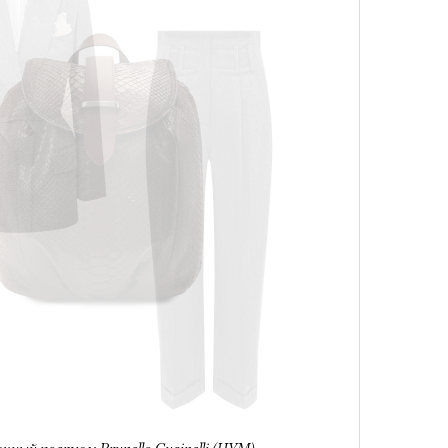
лета
100 л
косме
чный костюм Brunello Cucinelli (ЦУМ)