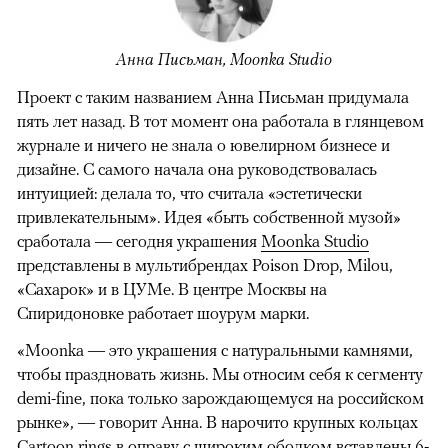
Анна Письман, Moonka Studio
Проект с таким названием Анна Письман придумала
пять лет назад. В тот момент она работала в глянцевом
журнале и ничего не знала о ювелирном бизнесе и
дизайне. С самого начала она руководствовалась
интуицией: делала то, что считала «эстетически
привлекательным». Идея «быть собственной музой»
сработала — сегодня украшения
Moonka Studio
представлены в мультибрендах Poison Drop, Milou,
«Сахарок» и в ЦУМе. В центре Москвы на
Спиридоновке работает шоурум марки.
«Moonka — это украшения с натуральными камнями,
чтобы праздновать жизнь. Мы относим себя к сегменту
demi-fine, пока только зарождающемуся на российском
рынке», — говорит Анна. В нарочито крупных кольцах
Cartoon rings в оправу с широким ободком вставлены 6-