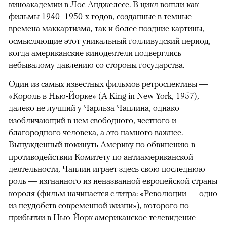
киноакадемии в Лос-Анджелесе. В цикл вошли как
фильмы 1940–1950-х годов, созданные в темные
времена маккартизма, так и более поздние картины,
осмысляющие этот уникальный голливудский период,
когда американские кинодеятели подверглись
небывалому давлению со стороны государства.
Один из самых известных фильмов ретроспективы —
«Король в Нью-Йорке» (A King in New York, 1957),
далеко не лучший у Чарльза Чаплина, однако
изобличающий в нем свободного, честного и
благородного человека, а это намного важнее.
Вынужденный покинуть Америку по обвинению в
противодействии Комитету по антиамериканской
деятельности, Чаплин играет здесь свою последнюю
роль — изгнанного из неназванной европейской страны
короля (фильм начинается с титра: «Революции — одно
из неудобств современной жизни»), которого по
прибытии в Нью-Йорк американское телевидение