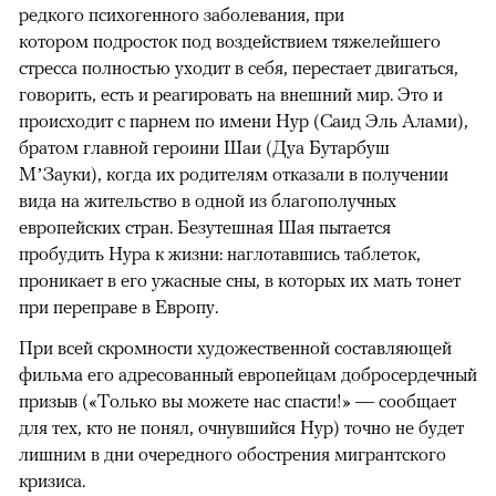
редкого психогенного заболевания, при
котором подросток под воздействием тяжелейшего
стресса полностью уходит в себя, перестает двигаться,
говорить, есть и реагировать на внешний мир. Это и
происходит с парнем по имени Нур (Саид Эль Алами),
братом главной героини Шаи (Дуа Бутарбуш
М’Зауки), когда их родителям отказали в получении
вида на жительство в одной из благополучных
европейских стран. Безутешная Шая пытается
пробудить Нура к жизни: наглотавшись таблеток,
проникает в его ужасные сны, в которых их мать тонет
при переправе в Европу.
При всей скромности художественной составляющей
фильма его адресованный европейцам добросердечный
призыв («Только вы можете нас спасти!» — сообщает
для тех, кто не понял, очнувшийся Нур) точно не будет
лишним в дни очередного обострения мигрантского
кризиса.