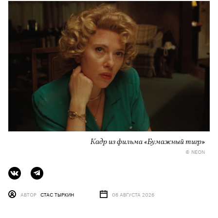
Кадр из фильма «Бумажный тигр»
© NEON
АВТОР
СТАС ТЫРКИН
06 АВГУСТА 2026