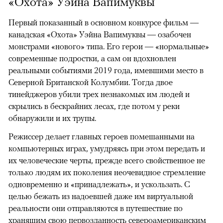
«Охота» Уэйна Вапимуквы
Первый показанный в основном конкурсе фильм —
канадская «Охота» Уэйна Вапимуквы — озабочен
монстрами «нового» типа. Его герои — «нормальные»
современные подростки, а сам он вдохновлен
реальными событиями 2019 года, имевшими место в
Северной Британской Колумбии. Тогда двое
тинейджеров убили трех незнакомых им людей и
скрылись в бескрайних лесах, где потом у реки
обнаружили и их трупы.
Режиссер делает главных героев помешанными на
компьютерных играх, умудряясь при этом передать и
их человеческие черты, прежде всего свойственное не
только людям их поколения неочевидное стремление
одновременно и «принадлежать», и ускользать. С
целью бежать из надоевшей даже им виртуальной
реальности они отправляются в путешествие по
хранящим свою первозданность североамериканским