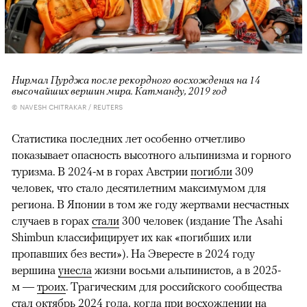
Нирмал Пурджа после рекордного восхождения на 14
высочайших вершин мира. Катманду, 2019 год
© NAVESH CHITRAKAR / REUTERS
Статистика последних лет особенно отчетливо
показывает опасность высотного альпинизма и горного
туризма. В 2024-м в горах Австрии
погибли
309
человек, что стало десятилетним максимумом для
региона. В Японии в том же году жертвами несчастных
случаев в горах
стали
300 человек (издание The Asahi
Shimbun классифицирует их как «погибших или
пропавших без вести»). На Эвересте в 2024 году
вершина
унесла
жизни восьми альпинистов, а в 2025-
м —
троих
. Трагическим для российского сообщества
стал октябрь 2024 года, когда при восхождении на