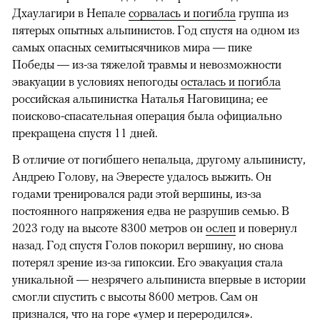
Дхаулагири в Непале
сорвалась и погибла
группа из
пятерых опытных альпинистов. Год спустя на одном из
самых опасных семитысячников мира — пике
Победы — из-за тяжелой травмы и невозможности
эвакуации в условиях непогоды
осталась и погибла
российская альпинистка Наталья Наговицина; ее
поисково-спасательная операция была официально
прекращена спустя 11 дней.
В отличие от погибшего непальца, другому альпинисту,
Андрею Голову, на Эвересте удалось выжить. Он
годами тренировался ради этой вершины, из-за
постоянного напряжения едва не разрушив семью. В
2023 году на высоте 8300 метров он
ослеп
и повернул
назад. Год спустя Голов покорил вершину, но снова
потерял зрение из-за гипоксии. Его эвакуация стала
уникальной — незрячего альпиниста впервые в истории
смогли спустить с высоты 8600 метров. Сам он
признался, что на горе «умер и переродился».