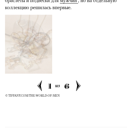
браслеты и подвески для
мужчин
, но на отдельную
коллекцию решилась впервые.
1
6
из
© TIFFANY.COM/THE-WORLD-OF-MEN