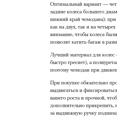
Оптимальный вариант — четы
задние колеса большего диам
Нирмал Пурджа после рекордного во
мира. Катманду, 2019 год
нижний край чемодана): при
© NAVESH CHITRAKAR / REUTERS
как на двух, так и на четыре
внимание, чтобы колеса были
Статистика последних лет ос
позволят катить багаж в разн
опасность высотного альпини
горах Австрии
погибли
309 ч
Лучший материал для колес 
максимумом для региона. В 
быстро треснет), а полиурета
несчастных случаев в горах
с
поэтому чемодан при движен
Shimbun классифицирует их 
вести»). На Эвересте в 2024
При покупке обязательно пр
альпинистов, а в 2025-м —
тр
выдвигаться и фиксироваться
сообщества стал октябрь 202
вашего роста и прочной, что
Дхаулагири в Непале
сорвала
дополнительно прикрепить, 
опытных альпинистов. Год сп
за выдвижную ручку поднима