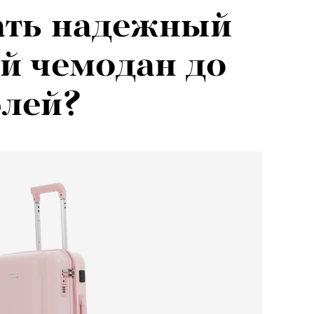
ать надежный
я альпиниста:
й чемодан до
агедии не
блей?
вают от похода