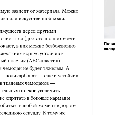
в идут в горы
не ради опасности, а
мую зависит от материала. Можно
 свободы и внутреннего смысла.
тика или искусственной кожи.
тличают
психологическая
а, способность к самоконтролю и
еимуществ перед другими
ишения.
о чистятся (достаточно протереть
гает
иначе смотреть на эмоции
,
Почем
мокают, в них можно безбоязненно
бранным.
скла
«жесткий» корпус устойчив к
ный пластик (AБС-пластик)
м чемодан не будет тяжелым. А
анском Каракоруме
погиб
всемирно
 — поликарбонат — еще и устойчив
инист Нирмал Пурджа. Экспедиция
в тканевых чемоданов —
н возглавлял, попала под лавину на
тельных отсеков увеличить
ЧИТ
 спасатели обнаружили тела
же спрятать в боковые карманы
й спецназовец шел к
обиться в любой момент в дороге,
 планировал стать первым
оследнюю секунду. К тому же