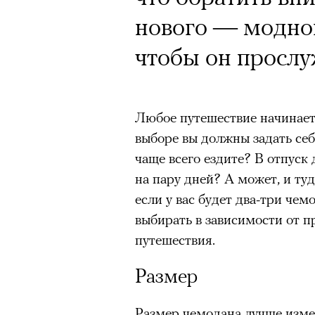
Почему для одни
нового — модно
горы становится
чтобы он прослу
готовы снова ри
Психологи и аль
высота меняет ч
Любое путешествие начинает
выборе вы должны задать себе
тянет с новой си
чаще всего ездите? В отпуск
на пару дней? А может, и туд
если у вас будет два-три чем
выбирать в зависимости от п
путешествия.
Подписывайтесь на телег
Размер
Размер чемодана лучше измер