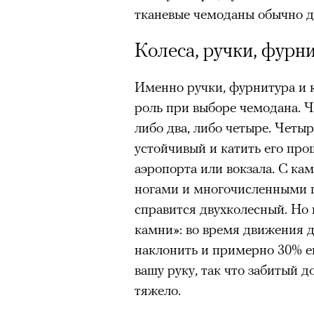
человеком, дважды покоривш
тканевые чемоданы обычно д
планеты без использования к
Колеса, ручки, фурн
Именно ручки, фурнитура и
роль при выборе чемодана. Ч
либо два, либо четыре. Четы
устойчивый и катить его про
аэропорта или вокзала. С ка
ногами и многочисленными 
справится двухколесный. Но 
камни»: во время движения 
наклонить и примерно 30% ег
вашу руку, так что забитый д
тяжело.