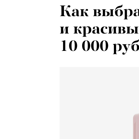
Как выбр
Психологи
и красивы
почему тр
10 000 ру
останавли
в горы