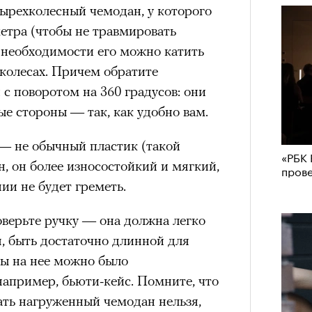
Кира 
рехколесный чемодан, у которого
доск
етра (чтобы не травмировать
штук
схождения на 14 высочайших вершин
 необходимости его можно катить
х колесах. Причем обратите
 с поворотом на 360 градусов: они
обенно отчетливо показывает
ые стороны — так, как удобно вам.
зма и горного туризма. В 2024-м в
еловек, что стало десятилетним
— не обычный пластик (такой
«РБК 
Японии в том же году жертвами
н, он более износостойкий и мягкий,
пров
тали
300 человек (издание The Asahi
ии не будет греметь.
как «погибших или пропавших без
Сможе
 году вершина
унесла
жизни восьми
оверьте ручку — она должна легко
отвеч
оих
. Трагическим для российского
, быть достаточно длинной для
4 года, когда при восхождении на
бы на нее можно было
сь и погибла
группа из пятерых
например, бьюти-кейс. Помните, что
устя на одном из самых опасных
ть нагруженный чемодан нельзя,