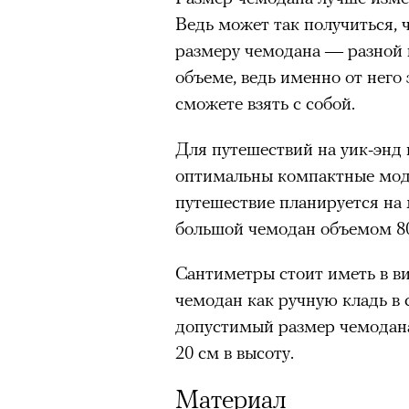
Главное
Ведь может так получиться, 
размеру чемодана — разной 
Горы привлекают людей 
объеме, ведь именно от него 
концентрации, в которо
сможете взять с собой.
остается только настоящ
Для путешествий на уик-энд 
Экстремальные нагрузк
гормонов
, из-за чего мо
оптимальны компактные мод
из самых ярких опытов в
путешествие планируется на 
большой чемодан объемом 80
Для многих альпинизм ст
рутины, перезагрузиться
Сантиметры стоит иметь в ви
Совместное преодоление 
чемодан как ручную кладь в 
людьми особенно
прочны
допустимый размер чемодана
Наука не подтверждает с
20 см в высоту.
признает, что
к альпиниз
устойчивостью к стрессу
Материал