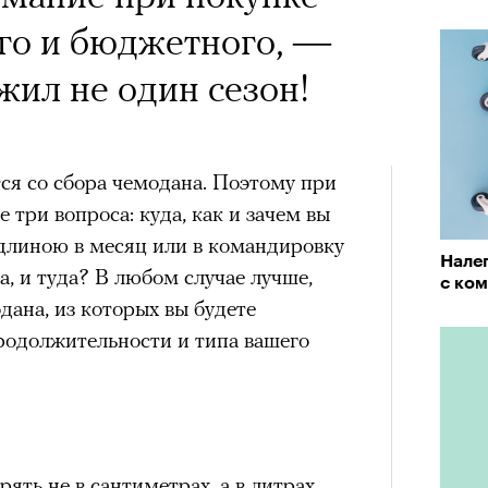
х первое восхождение в
тера
го и бюджетного, —
 последним, а другие
жил не один сезон!
сковать жизнью?
пинисты объясняют, как
еловека и почему к ней
ся со сбора чемодана. Поэтому при
 три вопроса: куда, как и зачем вы
лой
 длиною в месяц или в командировку
Налег
а, и туда? В любом случае лучше,
с ко
Поче
одана, из которых вы будете
родолжительности и типа вашего
рам-канал «РБК Стиль»
ять не в сантиметрах, а в литрах.