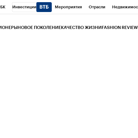
РБК
Инвестиции
Мероприятия
Отрасли
Недвижимос
и
Телеканал
РБК Вино
Спорт
Школа управления РБК
РБ
ЗИОНЕРЫ
НОВОЕ ПОКОЛЕНИЕ
КАЧЕСТВО ЖИЗНИ
FASHION REVIEW
РБК Life
Тренды
Визионеры
Национальные проекты
Горо
 Бизнес-среда
Дискуссионный клуб
Исследования
Кредитны
Газета
Спецпроекты СПб
Конференции СПб
Спецпроекты
трагентов
Политика
Экономика
Бизнес
Технологии и мед
ой валюты