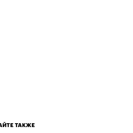
Визионеры» и masters:dom
ели первую резиденцию
АЙТЕ ТАКЖЕ