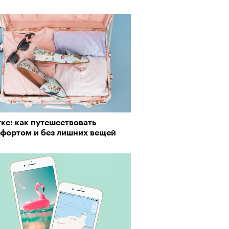
пии
ке: как путешествовать
мфортом и без лишних вещей
му важны гормоны стресса