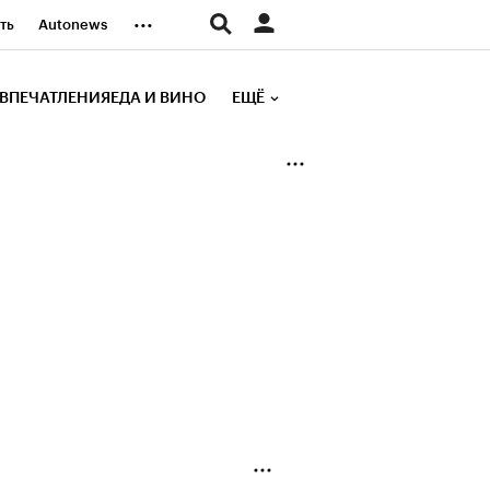
...
ть
Autonews
К Образование
ВПЕЧАТЛЕНИЯ
ЕДА И ВИНО
ЕЩЁ
д
Стиль
е рейтинги
иа
Финансы