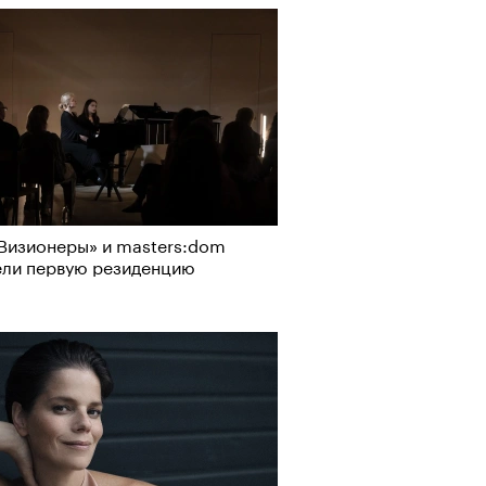
Альтман, Altman Talks: «Умение
азать — это освобождающая
а»
Визионеры» и masters:dom
ели первую резиденцию
т ли человек прожить 180 лет:
ает Станислав Скакун