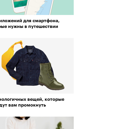
риложений для смартфона,
о ли прийти
рые нужны в путешествии
офессиональный спорт без
, если вам 30
хнологичных вещей, которые
адут вам промокнуть