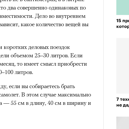
что два совершенно одинаковых по
вместимости. Дело во внутреннем
состоянием предельной
15 п
зависит, какое количество вещей вы
Можн
кото
м
исчезает информационный шум
и
в пр
ий момент.
опыта
и коротких деловых поездок
и вызывают
мощный выброс
зг запоминает восхождение как один
ели объемом 25–30 литров. Если
 жизни.
месяц, то имеет смысл приобрести
–100 литров.
ановится способом выйти из
 и
почувствовать контроль над собой
.
ду, если вы собираетесь брать
опасности в горах создает между
самолет. В этом случае максимально
е связи и чувство доверия
.
7 те
 — 55 см в длину, 40 см в ширину и
не д
уществование «гена высоты», но
му чаще тянутся люди с высокой
и готовностью к риску.