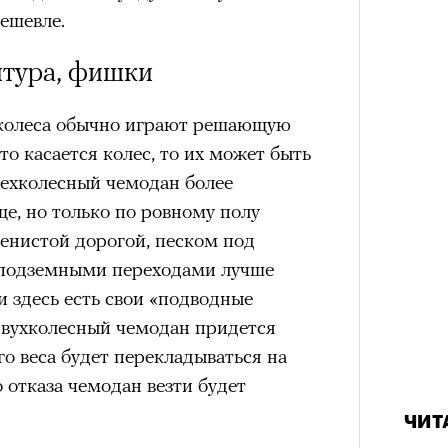
им все 14 восьмитысячников
ешевле.
ислорода.
итура, фишки
 колеса обычно играют решающую
то касается колес, то их может быть
«РБК 
пров
рехколесный чемодан более
ще, но только по ровному полу
менистой дорогой, песком под
подземными переходами лучше
и здесь есть свои «подводные
двухколесный чемодан придется
о веса будет перекладываться на
о отказа чемодан везти будет
ЧИТ