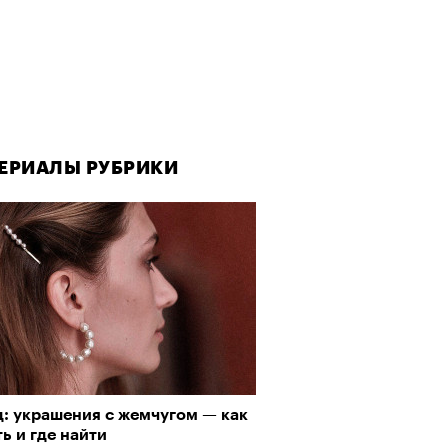
ЕРИАЛЫ РУБРИКИ
ЕРИАЛЫ РУБРИКИ
д: украшения с жемчугом — как
да как лекарство: как
ь и где найти
улки стали новой формой