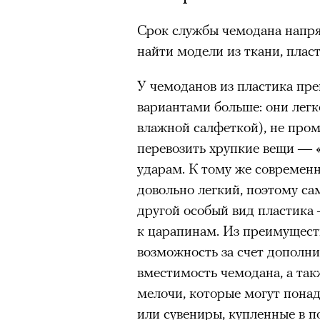
Большинство альпинисто
Срок службы чемодана напря
ради ощущения ясности
,
найти модели из ткани, плас
Успешных альпинистов о
устойчивость, дисциплин
У чемоданов из пластика пр
готовность переносить л
вариантами больше: они легк
Опыт восхождений помо
влажной салфеткой), не про
делая человека более со
перевозить хрупкие вещи — 
00:00
/
00:00
ударам. К тому же современ
довольно легкий, поэтому са
30 июля 2026 года в пакист
другой особый вид пластика
известный непальский альп
к царапинам. Из преимущест
из десяти человек, которую о
возможность за счет дополни
склоне Броуд-Пик. 2 августа
вместимость чемодана, а так
погибших. Бывший британски
мелочи, которые могут понад
историческому рекорду — он
или сувениры, купленные в п