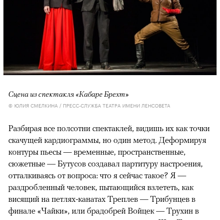
Сцена из спектакля «Кабаре Брехт»
© ЮЛИЯ СМЕЛКИНА / ПРЕСС-СЛУЖБА ТЕАТРА ИМЕНИ ЛЕНСОВЕТА
Разбирая все полсотни спектаклей, видишь их как точки
скачущей кардиограммы, но один метод. Деформируя
контуры пьесы — временные, пространственные,
сюжетные — Бутусов создавал партитуру настроения,
отталкиваясь от вопроса: что я сейчас такое? Я —
раздробленный человек, пытающийся взлететь, как
висящий на петлях-канатах Треплев — Трибунцев в
финале «Чайки», или брадобрей Войцек — Трухин в