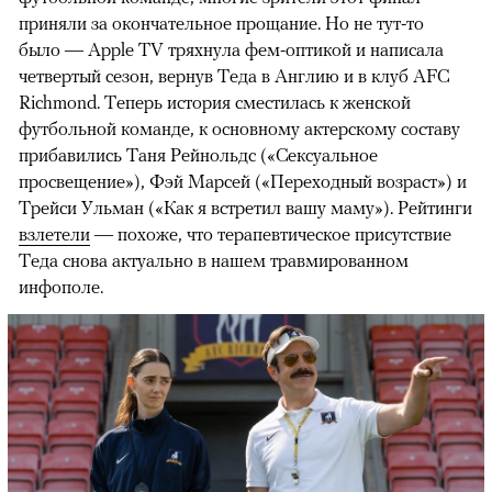
приняли за окончательное прощание. Но не тут-то
было — Apple TV тряхнула фем-оптикой и написала
четвертый сезон, вернув Теда в Англию и в клуб AFC
Richmond. Теперь история сместилась к женской
футбольной команде, к основному актерскому составу
прибавились Таня Рейнольдс («Сексуальное
просвещение»), Фэй Марсей («Переходный возраст») и
00:00
/
00:00
Трейси Ульман («Как я встретил вашу маму»). Рейтинги
взлетели
— похоже, что терапевтическое присутствие
Теда снова актуально в нашем травмированном
инфополе.