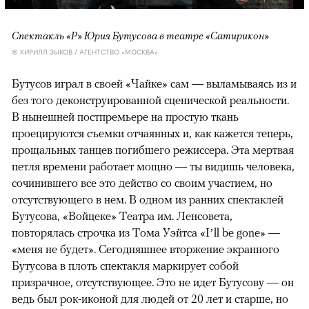
Спектакль «Р» Юрия Бутусова в театре «Сатирикон»
© КИРИЛЛ ЗЫКОВ / АГЕНТСТВО «МОСКВА»
Бутусов играл в своей «Чайке» сам — выламываясь из и
без того деконструированной сценической реальности.
В нынешней постпремьере на простую ткань
проецируются съемки отчаянных и, как кажется теперь,
прощальных танцев погибшего режиссера. Эта мертвая
петля времени работает мощно — ты видишь человека,
сочинившего все это действо со своим участием, но
отсутствующего в нем. В одном из ранних спектаклей
Бутусова, «Войцеке» Театра им. Ленсовета,
повторялась строчка из Тома Уэйтса «I’ll be gone» —
«меня не будет». Сегодняшнее вторжение экранного
Бутусова в плоть спектакля маркирует собой
призрачное, отсутствующее. Это не идет Бутусову — он
ведь был рок-иконой для людей от 20 лет и старше, но