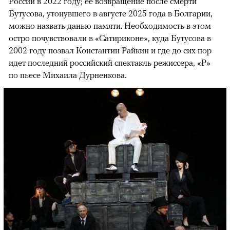
России в 2022 году; ее возвращение после смерти
Бутусова, утонувшего в августе 2025 года в Болгарии,
можно назвать данью памяти. Необходимость в этом
остро почувствовали в «Сатириконе», куда Бутусова в
2002 году позвал Константин Райкин и где до сих пор
идет последний российский спектакль режиссера, «Р»
по пьесе Михаила Дурненкова.