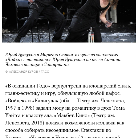
Юрий Бутусов и Марьяна Спивак в сцене из спектакля
«Чайка» в постановке Юрия Бутусова по пьесе Антона
Чехова в театре «Сатирикон»
© АЛЕКСАНДР КУРОВ / ТАСС
«В ожидании Годо» вернул тренд на клошарский стиль,
гранж-эстетику и игру, обнуляющую любой пафос.
«Войцек» и «Калигула» (оба — Театр им. Ленсовета,
1997 и 1998) задали моду на романтику в духе Тома
Уэйтса и красоту зла. «Макбет. Кино» (Театр им.
Ленсовета, 2013) показал возможности коллажа как
способа собирать несоединимое. Спектакли по
Брехту — «Человек = Человек» (Александринский