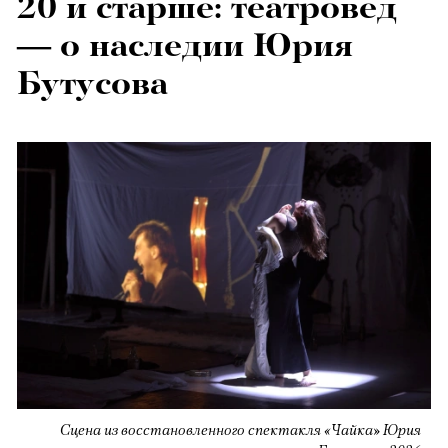
20 и старше: театровед
— о наследии Юрия
Бутусова
Сцена из восстановленного спектакля «Чайка» Юрия