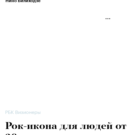
Нино Билиходзе
РБК Визионеры
Рок-икона для людей от