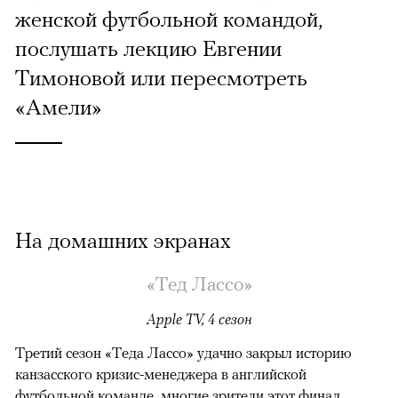
женской футбольной командой,
послушать лекцию Евгении
Тимоновой или пересмотреть
«Амели»
На домашних экранах
«Тед Лассо»
Apple TV, 4 сезон
Третий сезон «Теда Лассо» удачно закрыл историю
канзасского кризис-менеджера в английской
футбольной команде, многие зрители этот финал