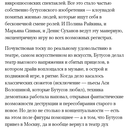
някрошюсовских спектаклей. Все это стало частью
собственно бутусовского изобретения — клоунадой
помятых жизнью людей, которые ищут себя в
бесконечной смене ролей. И Полина Райкина, и
Марьяна Спивак, и Денис Суханов ведут эту манерную,
эксцентричную игру во всех возможных регистрах.
Почувствовав тоску по реальному удовольствию в
театре, самом искусственном из искусств, Бутусов делал
театр высокого напряжения и сбитых прицелов, в
котором драйв воплощался в музыке, в острой и
подвижной игре, в ритме. Когда дело касалось
классических сюжетов (исключение — пьесы Аси
Волошиной, которые Бутусов любил), техника
демонтажа работала наповал, открывая фантастические
возможности деструкции и пересобирания старого в
новое. Но дело не столько в концептуальности — есть
на этом поле фигуры помощнее — а в том, что Бутусов
привез в Москву, да и вообще вернул в театр дух