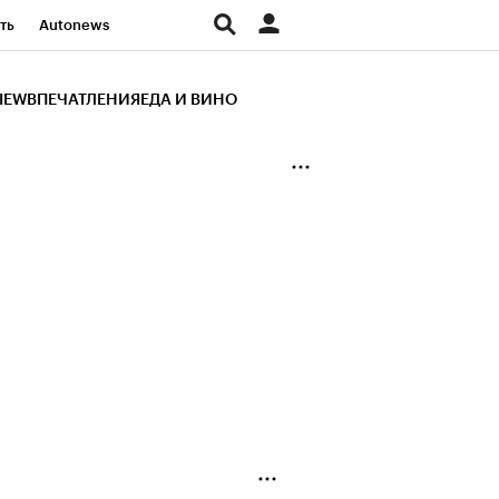
ть
Autonews
К Образование
IEW
ВПЕЧАТЛЕНИЯ
ЕДА И ВИНО
д
Стиль
Крипто
и
Франшизы
Газета
ов
Политика
ты