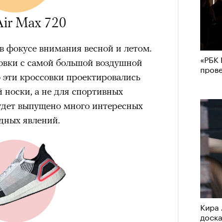
Air Max 720
 в фокусе внимания весной и летом.
«РБК 
совки с самой большой воздушной
пров
о эти кроссовки проектировались
 носки, а не для спортивных
будет выпущено много интересных
дных явлений.
Кира 
доск