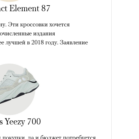
ct Element 87
ну. Эти кроссовки хочется
гочисленные издания
4 кол
е лучшей в 2018 году. Заявление
пропу
s Yeezy 700
Карго
ткани
 покупки, да и бюджет потребуется