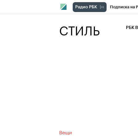
Подписка на 
РБК Компани
СТИЛЬ
РБК 
РБК Курсы
РБК Бизнес-с
Спецпроекты
Экономика
Вещи