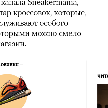
-канала Sneakermania,
пар кроссовок, которые,
аслуживают особого
которыми можно смело
агазин.
Новинки –
ЧИТ