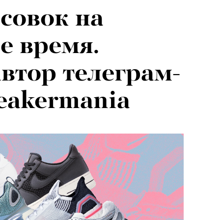
ссовок на
е время.
автор телеграм-
eakermania