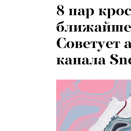
8 пар кро
ближайше
Советует 
канала Sn