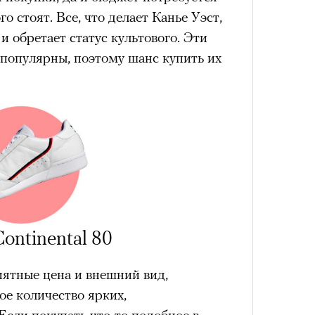
лета
о стоят. Все, что делает Канье Уэст,
и обретает статус культового. Эти
 популярны, поэтому шанс купить их
100 л
косме
ontinental 80
иятные цена и внешний вид,
е количество ярких,
сли покупать что-то подобное в