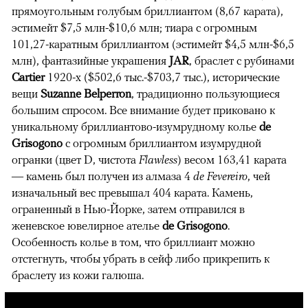
прямоугольным голубым бриллиантом (8,67 карата),
эстимейт $7,5 млн-$10,6 млн; тиара с огромным
101,27-каратным бриллиантом (эстимейт $4,5 млн-$6,5
млн), фантазийные украшения
JAR
, браслет с рубинами
Cartier
1920-х ($502,6 тыс.-$703,7 тыс.), исторические
вещи
Suzanne Belperron
, традиционно пользующиеся
большим спросом. Все внимание будет приковано к
уникальному бриллиантово-изумрудному колье
de
Grisogono
с огромным бриллиантом изумрудной
огранки (цвет D, чистота
Flawless
) весом 163,41 карата
— камень был получен из алмаза 4
de Fevereiro
, чей
изначальный вес превышал 404 карата. Камень,
ограненный в Нью-Йорке, затем отправился в
женевское ювелирное ателье
de Grisogono
.
Особенность колье в том, что бриллиант можно
отстегнуть, чтобы убрать в сейф либо прикрепить к
браслету из кожи галюша.