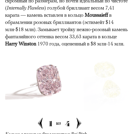
скромный по размерам, но почти идеальный по чистоте
(
Internally
Flawless
) голубой бриллиант весом 7,41
карата — камень вставлен в кольцо
Moussaieff
в
обрамлении розовых бриллиантов (эстимейт $14
млн-$18 млн). Замыкает тройку нежно-розовый камень
фантазийного оттенка весом 33,63 карата в кольце
Harry Winston
1970 года, оцененный в $8 млн-14 млн.
1
4
из
Кольцо с розовым бриллиантом Raj Pink