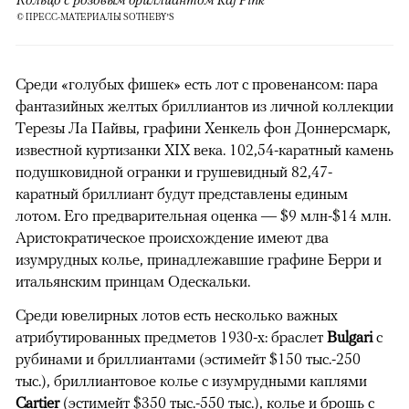
© ПРЕСС-МАТЕРИАЛЫ SOTHEBY’S
Среди «голубых фишек» есть лот с провенансом: пара
фантазийных желтых бриллиантов из личной коллекции
Терезы Ла Пайвы, графини Хенкель фон Доннерсмарк,
известной куртизанки XIX века. 102,54-каратный камень
подушковидной огранки и грушевидный 82,47-
каратный бриллиант будут представлены единым
лотом. Его предварительная оценка — $9 млн-$14 млн.
Аристократическое происхождение имеют два
изумрудных колье, принадлежавшие графине Берри и
итальянским принцам Одескальки.
Среди ювелирных лотов есть несколько важных
атрибутированных предметов 1930-х: браслет
Bulgari
с
рубинами и бриллиантами (эстимейт $150 тыс.-250
тыс.), бриллиантовое колье с изумрудными каплями
Cartier
(эстимейт $350 тыс.-550 тыс.), колье и брошь с