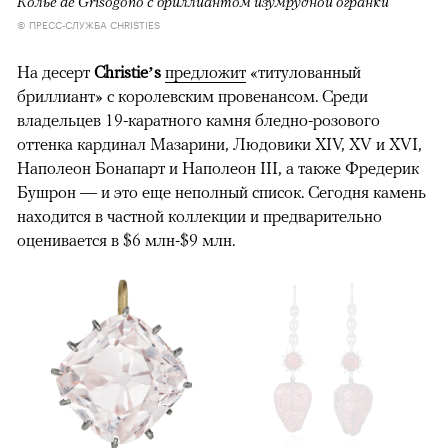
Колье de Grisogono с бриллиантом изумрудной огранки
© ПРЕСС-СЛУЖБА CHRISTIES
На десерт
Christie’s
предложит
«титулованный
бриллиант» с королевским провенансом. Среди
владельцев 19-каратного камня бледно-розового
оттенка кардинал Мазарини, Людовики XIV, XV и XVI,
Наполеон Бонапарт и Наполеон III, а также Фредерик
Бушрон — и это еще неполный список. Сегодня камень
находится в частной коллекции и предварительно
оценивается в $6 млн-$9 млн.
00:00
/
00:00