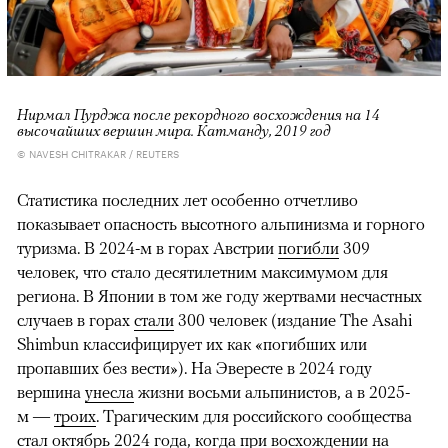
Нирмал Пурджа после рекордного восхождения на 14
высочайших вершин мира. Катманду, 2019 год
© NAVESH CHITRAKAR / REUTERS
Статистика последних лет особенно отчетливо
показывает опасность высотного альпинизма и горного
туризма. В 2024-м в горах Австрии
погибли
309
человек, что стало десятилетним максимумом для
региона. В Японии в том же году жертвами несчастных
случаев в горах
стали
300 человек (издание The Asahi
Shimbun классифицирует их как «погибших или
пропавших без вести»). На Эвересте в 2024 году
вершина
унесла
жизни восьми альпинистов, а в 2025-
м —
троих
. Трагическим для российского сообщества
стал октябрь 2024 года, когда при восхождении на