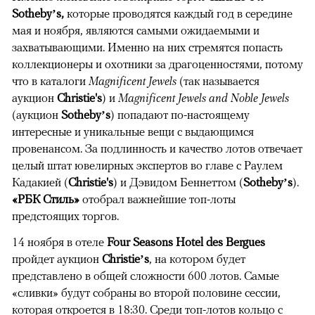
Sotheby’s,
которые проводятся каждый год в середине
мая и ноября, являются самыми ожидаемыми и
захватывающими. Именно на них стремятся попасть
коллекционеры и охотники за драгоценностями, потому
что в каталоги
Magnificent Jewels
(так называется
аукцион
Christie's
) и
Magnificent Jewels and Noble Jewels
(аукцион
Sotheby’s
) попадают по-настоящему
интересные и уникальные вещи с выдающимся
провенансом. За подлинность и качество лотов отвечает
целый штат ювелирных экспертов во главе с Раулем
Кадакией (
Christie's
) и Дэвидом Беннеттом (
Sotheby’s
).
«РБК Стиль»
отобрал важнейшие топ-лоты
предстоящих торгов.
14 ноября в отеле
Four Seasons Hotel des Bergues
пройдет аукцион
Christie’s
, на котором будет
представлено в общей сложности 600 лотов. Самые
«сливки» будут собраны во второй половине сессии,
которая откроется в 18:30. Среди топ-лотов кольцо с