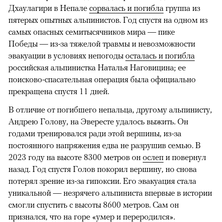
Дхаулагири в Непале
сорвалась и погибла
группа из
пятерых опытных альпинистов. Год спустя на одном из
самых опасных семитысячников мира — пике
Победы — из-за тяжелой травмы и невозможности
эвакуации в условиях непогоды
осталась и погибла
российская альпинистка Наталья Наговицина; ее
поисково-спасательная операция была официально
прекращена спустя 11 дней.
В отличие от погибшего непальца, другому альпинисту,
Андрею Голову, на Эвересте удалось выжить. Он
годами тренировался ради этой вершины, из-за
постоянного напряжения едва не разрушив семью. В
2023 году на высоте 8300 метров он
ослеп
и повернул
назад. Год спустя Голов покорил вершину, но снова
потерял зрение из-за гипоксии. Его эвакуация стала
уникальной — незрячего альпиниста впервые в истории
смогли спустить с высоты 8600 метров. Сам он
признался, что на горе «умер и переродился».