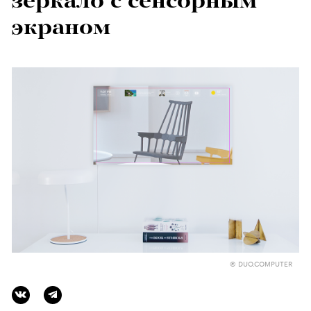
зеркало c сенсорным
экраном
© DUO.COMPUTER