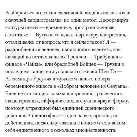
Разбирая все полсотни спектаклей, видишь их как точки
скачущей кардиограммы, но один метод. Деформируя
контуры пьесы — временные, пространственные,
сюжетные — Бутусов создавал партитуру настроения,
отталкиваясь от вопроса: что я сейчас такое? Я —
раздробленный человек, пытающийся взлететь, как
висящий на петлях-канатах Треплев — Трибунцев в
финале «Чайки», или брадобрей Войцек — Трухин в
последнем танце, или уставшая от жизни Шен Тэ —
Александра Урсуляк в мужском пальто поверх
беременного живота в «Добром человеке из Сезуана».
Внешне эта кардиограмма настроений, трагических,
эксцентричных, эйфорических, получала яркую форму,
поэтому аттракцион был единицей сценического
действия. А философия — одна на все, простая, но
действенная, поскольку связана с поиском человеком
себя единственного в осколках множественности.