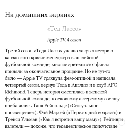
На домашних экранах
«Тед Лассо»
Apple TV, 4 сезон
Третий сезон «Теда Лассо» удачно закрыл историю
канзасского кризис-менеджера в английской
футбольной команде, многие зрители этот финал
приняли за окончательное прощание. Но не тут-то
было — Apple TV тряхнула фем-оптикой и написала
четвертый сезон, вернув Теда в Англию и в клуб AFC
Richmond. Теперь история сместилась к женской
футбольной команде, к основному актерскому составу
прибавились Таня Рейнольдс («Сексуальное
просвещение»), Фэй Марсей («Переходный возраст») и
00:00
/
00:00
Трейси Ульман («Как я встретил вашу маму»). Рейтинги
взлетели
— похоже, что терапевтическое присутствие