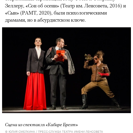
Зеллеру, «Сон об осени» (Театр им. Ленсовета, 2016) и
«Сын» (РАМТ, 2020), были психологическими
драмами, но в абсурдистском ключе.
Сцена из спектакля «Кабаре Брехт»
© ЮЛИЯ СМЕЛКИНА / ПРЕСС-СЛУЖБА ТЕАТРА ИМЕНИ ЛЕНСОВЕТА