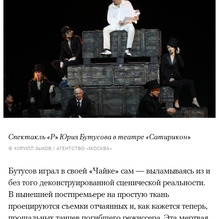
Спектакль «Р» Юрия Бутусова в театре «Сатирикон»
© КИРИЛЛ ЗЫКОВ / АГЕНТСТВО «МОСКВА»
Бутусов играл в своей «Чайке» сам — выламываясь из и
без того деконструированной сценической реальности.
В нынешней постпремьере на простую ткань
проецируются съемки отчаянных и, как кажется теперь,
прощальных танцев погибшего режиссера. Эта мертвая