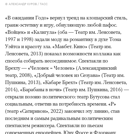
© АЛЕКСАНДР КУРОВ / ТАСС
«В ожидании Годо» вернул тренд на клошарский стиль,
гранж-эстетику и игру, обнуляющую любой пафос.
«Войцек» и «Калигула» (оба — Театр им. Ленсовета,
1997 и 1998) задали моду на романтику в духе Тома
Уэйтса и красоту зла. «Макбет. Кино» (Театр им.
Ленсовета, 2013) показал возможности коллажа как
способа собирать несоединимое. Спектакли по
Брехту — «Человек = Человек» (Александринский
театр, 2008), «Добрый человек из Сезуана» (Театр им.
Пушкина, 2013), «Кабаре Брехт» (Театр им. Ленсовета,
2014), «Барабаны в ночи» (Театр им. Пушкина, 2016) —
открыли поэзию политического: театр Бутусова стал
социальным, ответив на потребность времени. «Р»
(театр «Сатирикон», 2022) закончил эту линию, став
последним и самым радикальным политическим
спектаклем режиссера. Спектакли по пьесам
современных европейцев, Юну Фоссе и Флориану