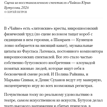
Сцена из восстановленного спектакля «Чайка» Юрия
Бутусова, 2026
© СЕРГЕЙ ПЕТРОВ
В «Чайке» есть «литовские» кресты, някрошюсовский
физический труд (по сцене волоком тащат короб с
сидящими в нем героями, а Шамраев — Кузнецов
ловко взбирается на висящий канат), музыкальные
цитаты из Фаустаса Латенаса, постоянного композитора
някрошюсовских спектаклей. Все это стало частью
собственно бутусовского изобретения — клоунадой
помятых жизнью людей, которые ищут себя в
бесконечной смене ролей. И Полина Райкина, и
Марьяна Спивак, и Денис Суханов ведут эту манерную,
эксцентричную игру во всех возможных регистрах.
Почувствовав тоску по реальному удовольствию в
театре, самом искусственном из искусств, Бутусов делал
театр высокого напряжения и сбитых прицелов, в