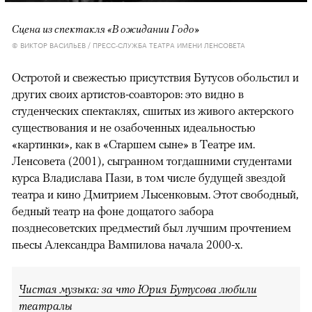
Сцена из спектакля «В ожидании Годо»
© ВИКТОР ВАСИЛЬЕВ / ПРЕСС-СЛУЖБА ТЕАТРА ИМЕНИ ЛЕНСОВЕТА
Остротой и свежестью присутствия Бутусов обольстил и
других своих артистов-соавторов: это видно в
студенческих спектаклях, сшитых из живого актерского
существования и не озабоченных идеальностью
«картинки», как в «Старшем сыне» в Театре им.
Ленсовета (2001), сыгранном тогдашними студентами
курса Владислава Пази, в том числе будущей звездой
театра и кино Дмитрием Лысенковым. Этот свободный,
бедный театр на фоне дощатого забора
позднесоветских предместий был лучшим прочтением
пьесы Александра Вампилова начала 2000-х.
Чистая музыка: за что Юрия Бутусова любили
театралы