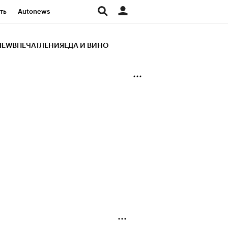
ть
Autonews
К Образование
IEW
ВПЕЧАТЛЕНИЯ
ЕДА И ВИНО
д
Стиль
Крипто
и
Франшизы
Газета
ов
Политика
ты