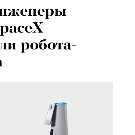
нженеры
SpaceX
ли робота-
а