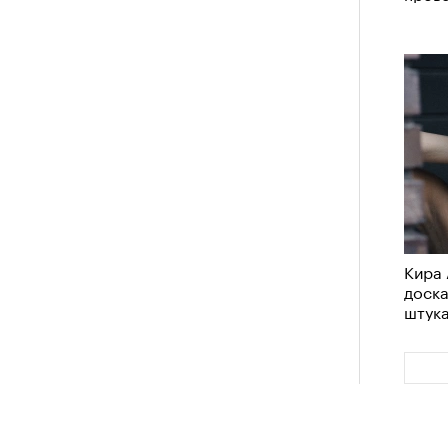
Кира 
доск
штук