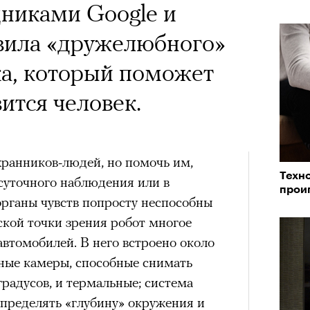
никами Google и
авила «дружелюбного»
ка, который поможет
вится человек.
хранников-людей, но помочь им,
Техн
суточного наблюдения или в
прои
 органы чувств попросту неспособны
еской точки зрения робот многое
втомобилей. В него встроено около
чные камеры, способные снимать
градусов, и термальные; система
определять «глубину» окружения и