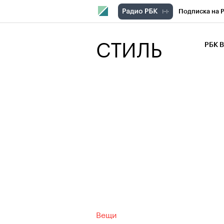
Подписка на 
РБК Компани
СТИЛЬ
РБК 
РБК Курсы
РБК Бизнес-с
Спецпроекты
Экономика
Вещи