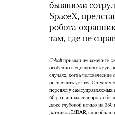
бывшими сотруд
SpaceX, предст
робота-охранни
там, где не спра
Cobalt
призван не заменить о
особенно в сценариях кругло
случаях, когда человеческие
распознать угрозу. С технич
перенял у самоуправляемых а
60 различных сенсоров: обы
даже глубокой ночью на 360 
датчиков
LiDAR
, способная 