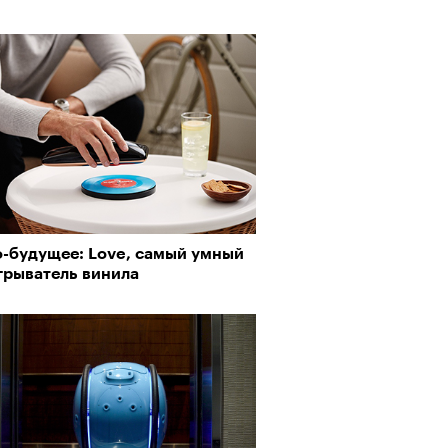
о-будущее: Love, cамый умный
грыватель винила