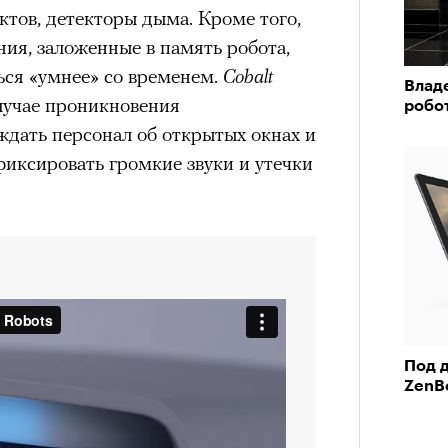
ктов, детекторы дыма. Кроме того,
ия, заложенные в память робота,
ься «умнее» со временем.
Cobalt
Влад
лучае проникновения
робо
дать персонал об открытых окнах и
фиксировать громкие звуки и утечки
Под д
ZenB