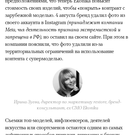
предположениями, что теперь Ekonika повысит
стоимость своих изделий, чтобы «покрыть» контракт с
зарубежной моделью. 4 августа бренд удалил фото из
своего аккаунта в Instagram
(принадлежит компании
Meta, чья деятельность признана экстремистской и
запрещена в РФ),
но оставил на своем сайте. При этом в
компании пояснили, что фото удалили из-за
территориальных ограничений на использование
контента с супермоделью.
Ирина Зуева, директор по маркетингу restore, бренд-
консультант, eх CMO Ekonika
Съемки топ-моделей, инфлюенсеров, деятелей
искусства или спортсменов остаются одним из самых
действенных способов привлечь внимание к бренду.