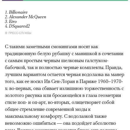
1. Billionaire
2. Alexander McQueen
3. Etro
4. DSquared2
© ПРЕСС-СЛУЖБЫ
С такими заметными смокингами носят как
традиционную белую рубашку с манишкой в сочетании
с самым простым черным шелковым галстуком-
бабочкой, так и полностью черные комплекты. Правда,
лучшим вариантом остается черная водолазка на манер
того, как ее носил Ив Сен-Лоран в Париже 1960–1970-
х: во-первых, она сбивает излишнюю торжественность с
золотого рисунка или бросающейся в глаза геометрии
стиле поп- и оп-арт, во-вторых, олицетворяет собой
общее стремление современной моды к
00:00
/
00:00
максимальному комфорту. С водолазкой также
невозможно ошибиться — она подойдет абсолютно