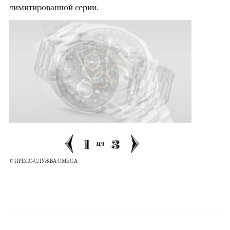
лимитированной серии.
1
3
из
© ПРЕСС-СЛУЖБА OMEGA