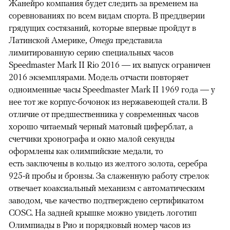
Жанейро компания будет следить за временем на
соревнованиях по всем видам спорта. В преддверии
грядущих состязаний, которые впервые пройдут в
Латинской Америке,
Omega
представила
лимитированную серию специальных часов
Speedmaster Mark II Rio 2016 — их выпуск ограничен
2016 экземплярами. Модель отчасти повторяет
одноименные часы Speedmaster Mark II 1969 года — у
нее тот же корпус-бочонок из нержавеющей стали. В
отличие от предшественника у современных часов
хорошо читаемый черный матовый циферблат, а
счетчики хронографа и окно малой секунды
оформлены как олимпийские медали, то
есть заключены в кольцо из желтого золота, серебра
925-й пробы и бронзы. За слаженную работу стрелок
отвечает коаксиальный механизм с автоматическим
заводом, чье качество подтверждено сертификатом
COSC. На задней крышке можно увидеть логотип
Олимпиады в Рио и порядковый номер часов из