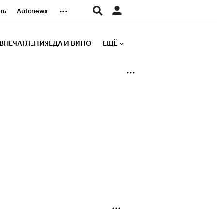
...
ть
Autonews
К Образование
ВПЕЧАТЛЕНИЯ
ЕДА И ВИНО
ЕЩЁ
д
Стиль
е рейтинги
иа
Финансы