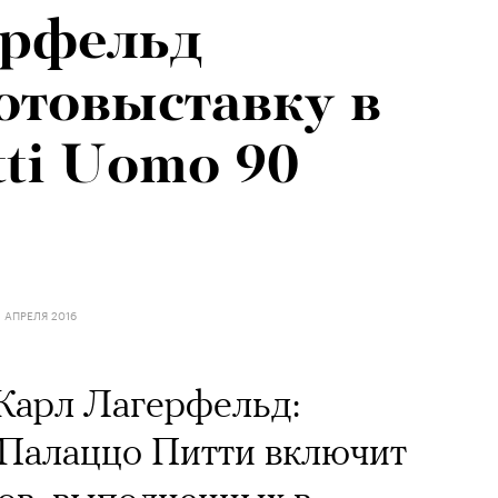
ерфельд
отовыставку в
tti Uomo 90
1 АПРЕЛЯ 2016
Карл Лагерфельд:
 Палаццо Питти включит