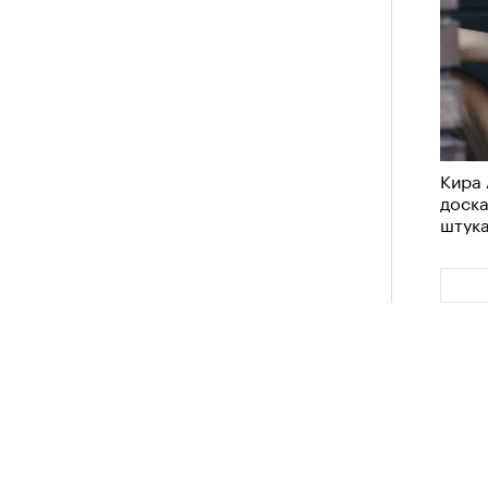
Кира 
доск
штук