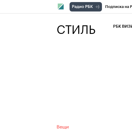
Подписка на 
РБК Компани
СТИЛЬ
РБК ВИ
РБК Курсы
Крипто
РБК
Франшизы
Проверка кон
Рынок наличн
Вещи