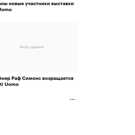
аны новые участники выставки
 Uomo
йнер Раф Симонс возращается
tti Uomo