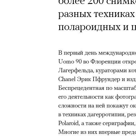
более 200 снимк
разных техниках
полароидных и 
В первый день международно
Uomo 90 во Флоренции откро
Лагерфельда, кураторами к
Chanel Эрик Пфрундер и изд
Беспрецедентная по масштаб
его деятельности как фотогра
сложности на ней покажут о
в техниках дагерротипии, ре
Polaroid, а также сериграфии
Многие из них впервые предс