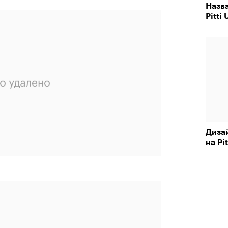
Назв
Pitti
Диза
на Pi
ерез