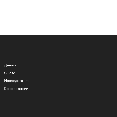
т ли человек прожить 180 лет:
ает Станислав Скакун
Деньги
Quote
Исследования
лаборации, которые нельзя
стить
Конференции