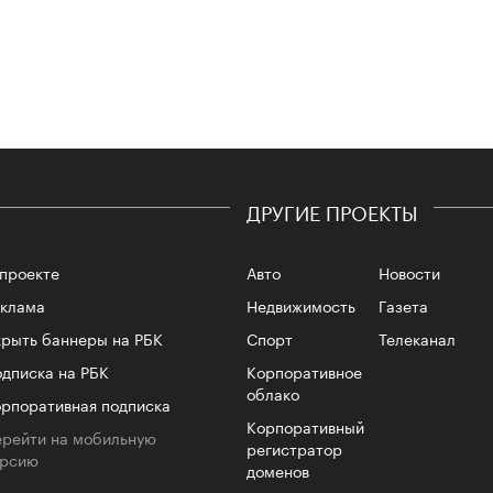
Сможе
отвеч
ДРУГИЕ ПРОЕКТЫ
проекте
Авто
Новости
еклама
Недвижимость
Газета
рыть баннеры на РБК
Спорт
Телеканал
4 кол
пропу
дписка на РБК
Корпоративное
облако
рпоративная подписка
Корпоративный
рейти на мобильную
регистратор
ерсию
доменов