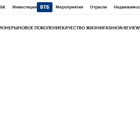
РБК
Инвестиции
Мероприятия
Отрасли
Недвижимос
и
Телеканал
РБК Вино
Спорт
Школа управления РБК
РБ
ЗИОНЕРЫ
НОВОЕ ПОКОЛЕНИЕ
КАЧЕСТВО ЖИЗНИ
FASHION REVIEW
РБК Life
Тренды
Визионеры
Национальные проекты
Горо
 Бизнес-среда
Дискуссионный клуб
Исследования
Кредитны
Газета
Спецпроекты СПб
Конференции СПб
Спецпроекты
трагентов
Политика
Экономика
Бизнес
Технологии и мед
ой валюты