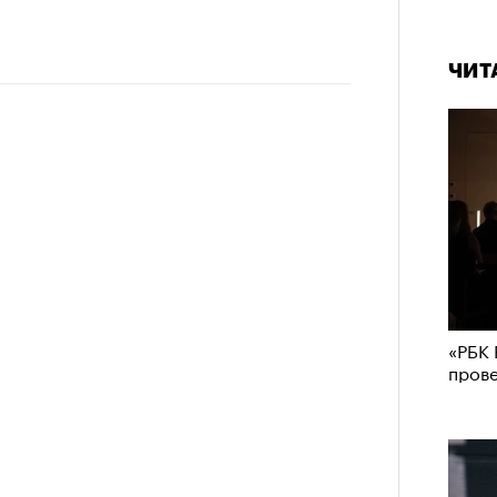
ЧИТ
«РБК 
пров