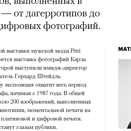
ов, выполненных в
 — от дагерротипов до
цифровых фотографий.
МАТ
й выставки мужской моды Pitti
ется выставка фотографий Карла
оторой выступили имидж-директор
атель Герхард Штейдль.
у экспозиция охватит весь период
фа, начиная с 1987 года. В общей
коло 200 изображений, выполненных
зинотипии, моментальной печати на
, платиновой и цифровой печати.
танут глазам публики.