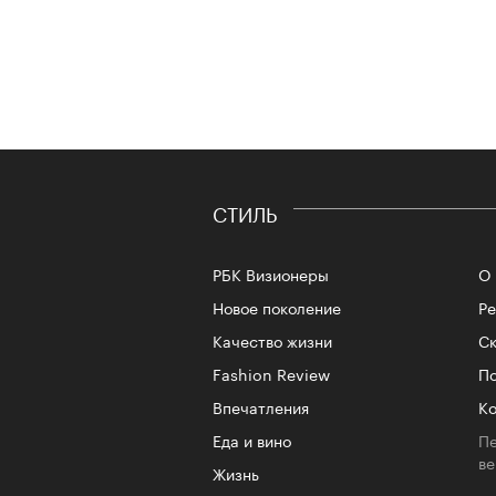
СТИЛЬ
РБК Визионеры
О 
Новое поколение
Р
Качество жизни
Ск
Fashion Review
По
Впечатления
Ко
Еда и вино
Пе
в
Жизнь