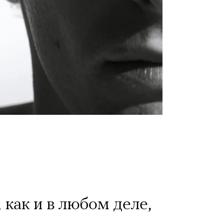
МАТ
Кадр из фильма «Бумажный тигр»
© NEON
СТА 2026
, как и в любом деле,
Лока
двой