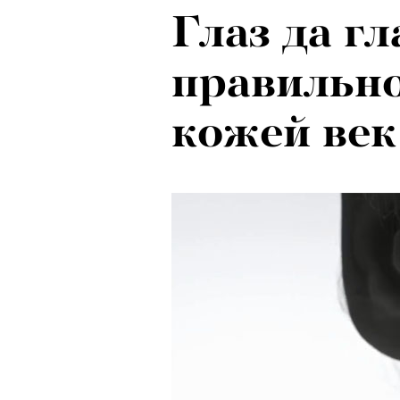
Глаз да гл
Локарно-2
правильно
показали 
кожей век
фестиваля
кино