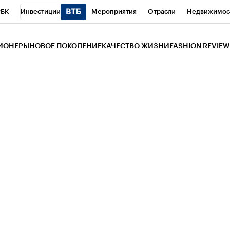
РБК
Инвестиции
Мероприятия
Отрасли
Недвижимос
и
Телеканал
РБК Вино
Спорт
Школа управления РБК
РБ
ЗИОНЕРЫ
НОВОЕ ПОКОЛЕНИЕ
КАЧЕСТВО ЖИЗНИ
FASHION REVIEW
РБК Life
Тренды
Визионеры
Национальные проекты
Горо
 Бизнес-среда
Дискуссионный клуб
Исследования
Кредитны
Газета
Спецпроекты СПб
Конференции СПб
Спецпроекты
трагентов
Политика
Экономика
Бизнес
Технологии и мед
ой валюты