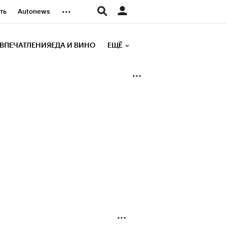
...
ть
Autonews
К Образование
ВПЕЧАТЛЕНИЯ
ЕДА И ВИНО
ЕЩЁ
д
Стиль
е рейтинги
иа
Финансы