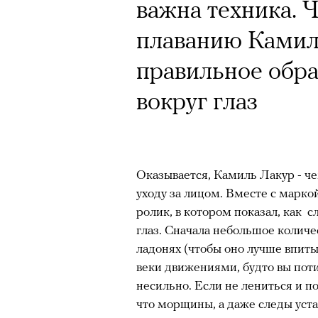
Кинокритик Стас
важна техника. 
первых показах 
плаванию Камил
темы
правильное обр
вокруг глаз
Подписывайтесь на телег
Оказывается, Камиль Лакур - че
уходу за лицом. Вместе с марко
ролик, в котором показал, как с
Зеленые глаза» Фанни Лиат
глаз. Сначала небольшое количе
«Бумажный тигр» Джеймса 
ладонях (чтобы оно лучше впитыв
веки движениями, будто вы поти
«Охота» Уэйна Вапимуквы
несильно. Если не лениться и п
Ретроспектива «Красное и че
что морщины, а даже следы уста
список»