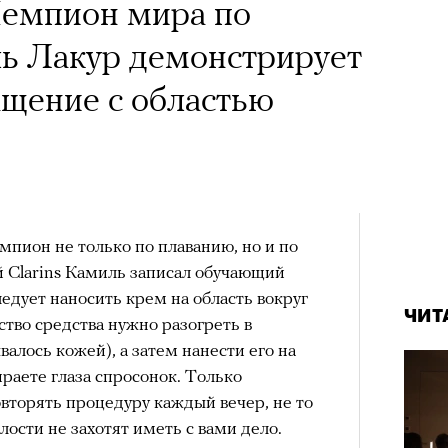
 Тыркин рассказывает о
Чемпион мира по
на остросоциальные
ь Лакур демонстрирует
ащение с областью
рам-канал «РБК Стиль»
мпион не только по плаванию, но и по
Лока
й Clarins Камиль записал обучающий
Корей
взро
ледует наносить крем на область вокруг
ар и Жереми Труиля
ЧИТ
ство средства нужно разогреть в
Грэя
алось кожей), а затем нанести его на
раете глаза спросонок. Только
овторять процедуру каждый вечер, не то
рное: голливудские левые и черный
лости не захотят иметь с вами дело.