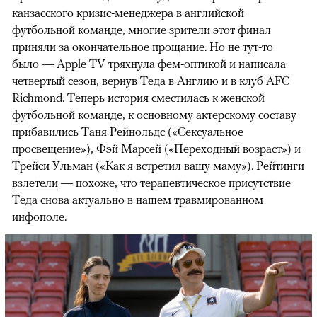
канзасского кризис-менеджера в английской
футбольной команде, многие зрители этот финал
приняли за окончательное прощание. Но не тут-то
было — Apple TV тряхнула фем-оптикой и написала
четвертый сезон, вернув Теда в Англию и в клуб AFC
Richmond. Теперь история сместилась к женской
футбольной команде, к основному актерскому составу
прибавились Таня Рейнольдс («Сексуальное
просвещение»), Фэй Марсей («Переходный возраст») и
00:00
/
00:00
Трейси Ульман («Как я встретил вашу маму»). Рейтинги
взлетели
— похоже, что терапевтическое присутствие
Теда снова актуально в нашем травмированном
инфополе.