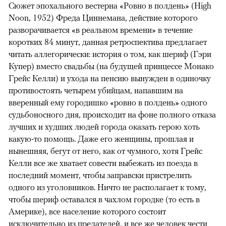
Сюжет эпохального вестерна «Ровно в полдень» (High
Noon, 1952) Фреда Циннемана, действие которого
разворачивается «в реальном времени» в течение
коротких 84 минут, данная ретроспектива предлагает
читать аллегорически: история о том, как шериф (Гэри
Купер) вместо свадьбы (на будущей принцессе Монако
Грейс Келли) и ухода на пенсию вынужден в одиночку
противостоять четырем убийцам, напавшим на
вверенный ему городишко «ровно в полдень» одного
судьбоносного дня, происходит на фоне полного отказа
лучших и худших людей города оказать герою хоть
какую-то помощь. Даже его женщины, прошлая и
нынешняя, бегут от него, как от чумного, хотя Грейс
Келли все же хватает совести выбежать из поезда в
последний момент, чтобы заправски пристрелить
одного из уголовников. Ничто не располагает к тому,
чтобы шериф оставался в чахлом городке (то есть в
Америке), все население которого состоит
исключительно из предателей, и все же человек чести