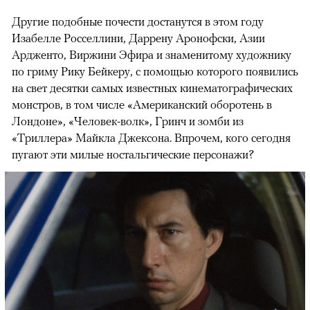
Другие подобные почести достанутся в этом году
Изабелле Росселлини, Даррену Аронофски, Азии
Ардженто, Виржини Эфира и знаменитому художнику
по гриму Рику Бейкеру, с помощью которого появились
на свет десятки самых известных кинематографических
монстров, в том числе «Американский оборотень в
Лондоне», «Человек-волк», Гринч и зомби из
«Триллера» Майкла Джексона. Впрочем, кого сегодня
пугают эти милые ностальгические персонажи?