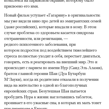
комплекса на парижской окраине, которому было
присвоено его имя.
Новый фильм уступает «Гагарину» в оригинальности:
мы уже видели кино про детей из эмигрантских семей
(даже российских), которые впадали в кому. В этом
случае проблема со здоровьем касается синдрома
отстраненности, или резигнации, —
редкого психогенного заболевания, при
котором подросток под воздействием тяжелейшего
стресса полностью уходит в себя, перестает двигаться,
говорить, есть и реагировать на внешний мир. Это и
происходит с парнем по имени Нур (Саид Эль Алами),
братом главной героини Шаи (Дуа Бутарбуш
М’Зауки), когда их родителям отказали в получении
вида на жительство в одной из благополучных
европейских стран. Безутешная Шая пытается
пробудить Нура к жизни: наглотавшись таблеток,
проникает в его ужасные сны, в которых их мать тонет
при переправе в Европу.