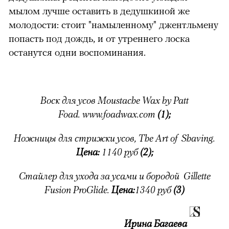
мылом лучше оставить в дедушкиной же
молодости: стоит "намыленному" джентльмену
00:00
/
00:00
попасть под дождь, и от утреннего лоска
останутся одни воспоминания.
Воск для усов Moustache Wax by Patt
Foad.
www.foadwax.com
(1);
Ножницы для стрижки усов, The Art of Shaving.
Цена:
1140 руб
(2);
Стайлер для ухода за усами и бородой Gillette
Fusion ProGlide.
Цена:
1340 руб
(3)
Ирина Багаева