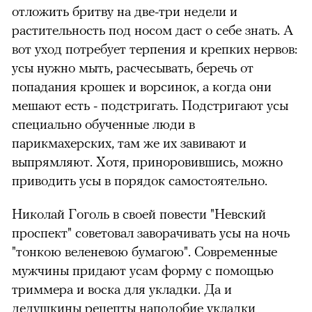
отложить бритву на две-три недели и
растительность под носом даст о себе знать. А
вот уход потребует терпения и крепких нервов:
усы нужно мыть, расчесывать, беречь от
попадания крошек и ворсинок, а когда они
мешают есть - подстригать. Подстригают усы
специально обученные люди в
парикмахерских, там же их завивают и
выпрямляют. Хотя, приноровившись, можно
приводить усы в порядок самостоятельно.
Николай Гоголь в своей повести "Невский
можно через
проспект" советовал заворачивать усы на ночь
"тонкою веленевою бумагою". Современные
мужчины придают усам форму с помощью
триммера и воска для укладки. Да и
дедушкины рецепты наподобие укладки