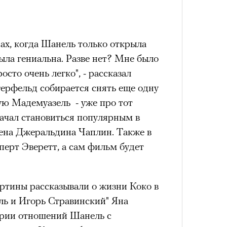
4 кол
пропу
ах, когда Шанель только открыла
ыла гениальна. Разве нет? Мне было
осто очень легко", - рассказал
герфельд собирается снять еще одну
ю Мадемуазель - уже про тот
начал становиться популярным в
ена Джеральдина Чаплин. Также в
уперт Эверетт, а сам фильм будет
Карго
ртины рассказывали о жизни Коко в
ткани
ль и Игорь Стравинский" Яна
лета
ории отношений Шанель с