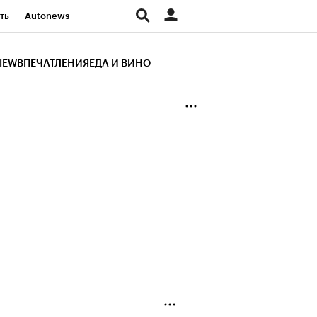
ть
Autonews
К Образование
IEW
ВПЕЧАТЛЕНИЯ
ЕДА И ВИНО
д
Стиль
Крипто
и
Франшизы
Газета
ов
Политика
ты