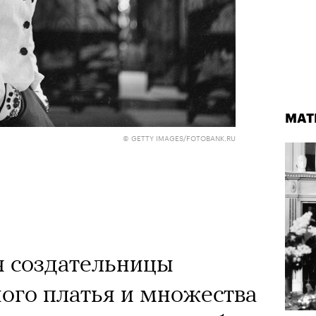
МАТ
© GETTY IMAGES/FOTOBANK.RU
я создательницы
ого платья и множества