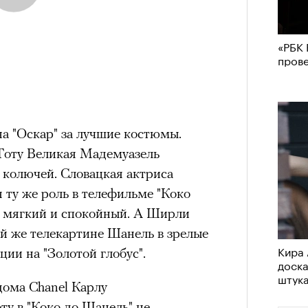
«РБК 
пров
 "Оскар" за лучшие костюмы.
Тоту Великая Мадемуазель
и колючей. Словацкая актриса
 ту же роль в телефильме "Коко
ее мягкий и спокойный. А Ширли
й же телекартине Шанель в зрелые
Кира 
ции на "Золотой глобус".
доск
штук
дома Chanel Карлу
у в "Коко до Шанель" не