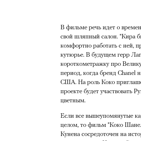
В фильме речь идет о времен
свой шляпный салон. "Кира б
комфортно работать с ней, пр
кутюрье. В будущем герр Ла
короткометражку про Велику
период, когда бренд Chanel 
США. На роль Коко приглаш
проекте будет участвовать Р
цветным.
Если все вышеупомянутые ка
целом, то фильм "Коко Шане
Кунена сосредоточен на ист