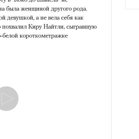
Она была женщиной другого рода.
 девушкой, а не вела себя как
ато похвалил Киру Найтли, сыгравшую
о-белой короткометражке
Сможе
отвеч