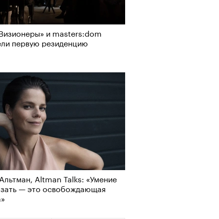
Визионеры» и masters:dom
ели первую резиденцию
Альтман, Altman Talks: «Умение
азать — это освобождающая
а»