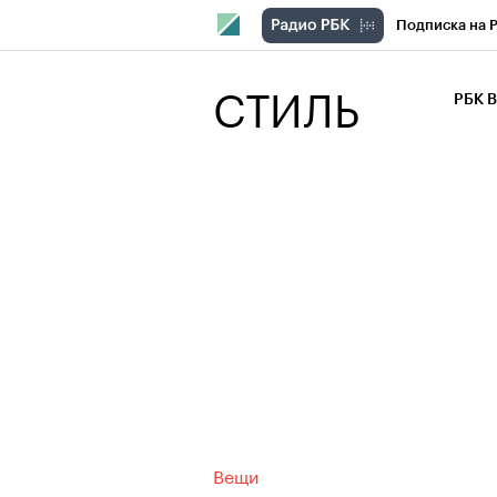
Подписка на 
РБК Компани
СТИЛЬ
РБК 
РБК Курсы
РБК Бизнес-с
Спецпроекты
Экономика
Вещи