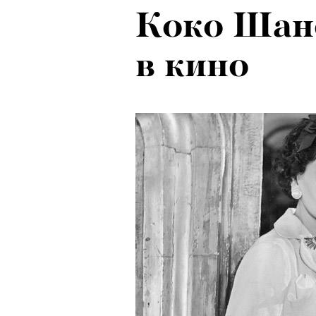
Коко Шане
в кино