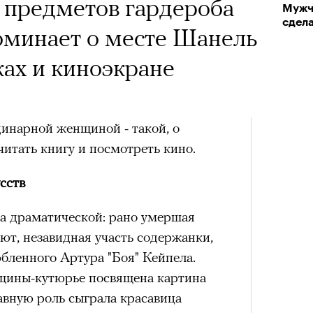
 предметов гардероба
Мужч
сдела
оминает о месте Шанель
ах и киноэкране
инарной женщиной - такой, о
итать книгу и посмотреть кино.
сств
а драматической: рано умершая
ют, незавидная участь содержанки,
бленного Артура "Боя" Кейпела.
щины-кутюрье посвящена картина
авную роль сыграла красавица