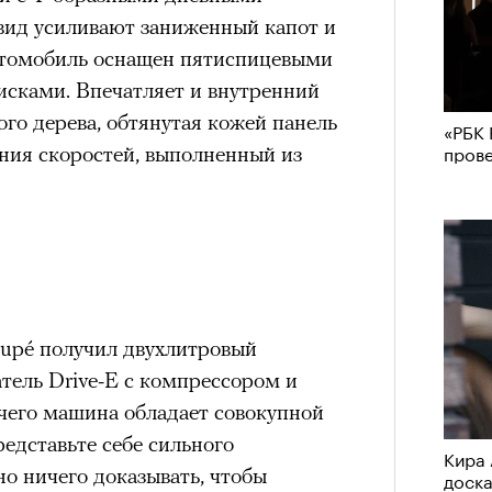
вид усиливают заниженный капот и
втомобиль оснащен пятиспицевыми
сками. Впечатляет и внутренний
ого дерева, обтянутая кожей панель
«РБК 
пров
ния скоростей, выполненный из
oupé получил двухлитровый
ерез
тель Drive-E с компрессором и
 чего машина обладает совокупной
редставьте себе сильного
Кира 
но ничего доказывать, чтобы
доск