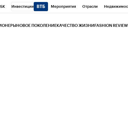
РБК
Инвестиции
Мероприятия
Отрасли
Недвижимос
и
Телеканал
РБК Вино
Спорт
Школа управления РБК
РБ
ЗИОНЕРЫ
НОВОЕ ПОКОЛЕНИЕ
КАЧЕСТВО ЖИЗНИ
FASHION REVIEW
РБК Life
Тренды
Визионеры
Национальные проекты
Горо
 Бизнес-среда
Дискуссионный клуб
Исследования
Кредитны
Газета
Спецпроекты СПб
Конференции СПб
Спецпроекты
трагентов
Политика
Экономика
Бизнес
Технологии и мед
ой валюты