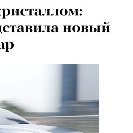
кристаллом:
дставила новый
ар