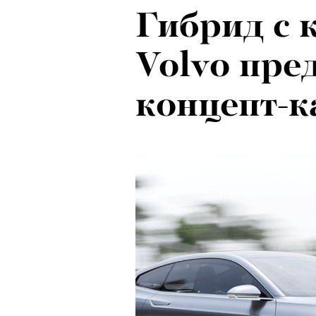
Гибрид с 
Volvo пре
концепт-к