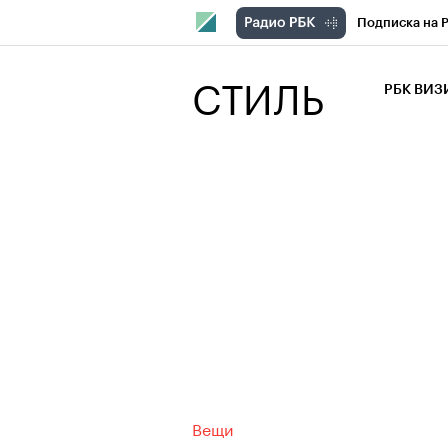
Подписка на 
РБК Компани
СТИЛЬ
РБК ВИ
РБК Курсы
Крипто
РБК
Франшизы
Проверка кон
Рынок наличн
Вещи