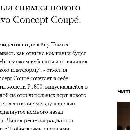
ала снимки нового
lvo Concept Coupé.
езидента по дизайну Томаса
ывает, как отныне компания будет
"Мы сможем избавиться от влияния
свою платформу", - отметил
cept Coupé сочетает в себе
ты модели P1800, выпускавшейся в
ЧИТ
дной из отличительных черт нового
ое расстояние между панелью
сдвинутое немного назад
ля. Линия решетки радиатора
ми с Т-образными дневными