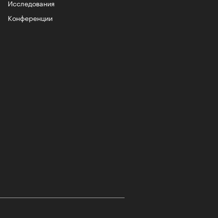
-2026
Исследования
Конференции
учших российских брендов
тики. Топ «РБК Стиль» — 2026