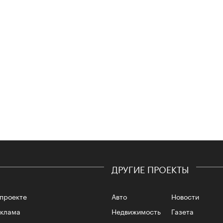
4 кол
пропу
ДРУГИЕ ПРОЕКТЫ
проекте
Авто
Новости
Карго
еклама
Недвижимость
Газета
ткани