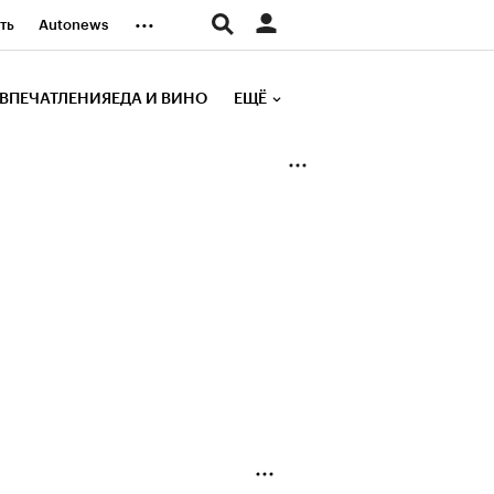
...
ть
Autonews
К Образование
ВПЕЧАТЛЕНИЯ
ЕДА И ВИНО
ЕЩЁ
д
Стиль
е рейтинги
иа
Финансы