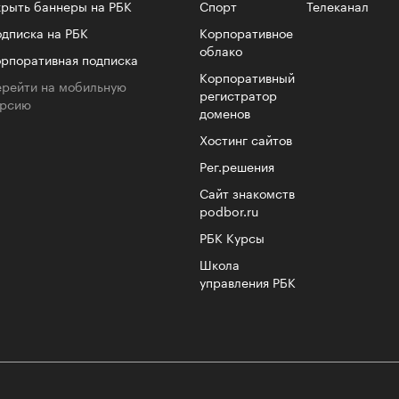
лета
рыть баннеры на РБК
Спорт
Телеканал
дписка на РБК
Корпоративное
облако
рпоративная подписка
Корпоративный
рейти на мобильную
регистратор
ерсию
доменов
Хостинг сайтов
Рег.решения
Сайт знакомств
podbor.ru
100 л
РБК Курсы
косме
Школа
управления РБК