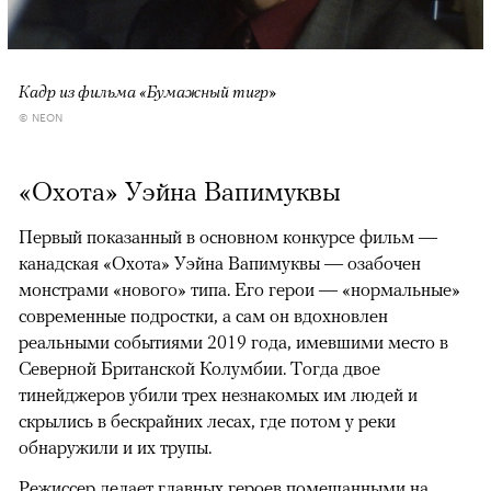
Кадр из фильма «Бумажный тигр»
© NEON
«Охота» Уэйна Вапимуквы
Первый показанный в основном конкурсе фильм —
канадская «Охота» Уэйна Вапимуквы — озабочен
монстрами «нового» типа. Его герои — «нормальные»
современные подростки, а сам он вдохновлен
реальными событиями 2019 года, имевшими место в
Северной Британской Колумбии. Тогда двое
тинейджеров убили трех незнакомых им людей и
скрылись в бескрайних лесах, где потом у реки
обнаружили и их трупы.
Режиссер делает главных героев помешанными на