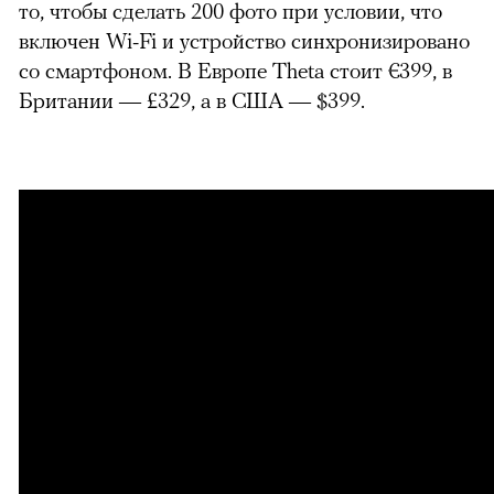
то, чтобы сделать 200 фото при условии, что
включен Wi-Fi и устройство синхронизировано
со смартфоном. В Европе Theta стоит €399, в
Британии — £329, а в США — $399.
можно через
00:00
/
00:00