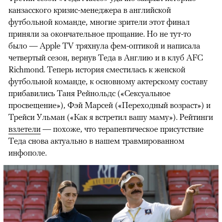
канзасского кризис-менеджера в английской
футбольной команде, многие зрители этот финал
приняли за окончательное прощание. Но не тут-то
было — Apple TV тряхнула фем-оптикой и написала
четвертый сезон, вернув Теда в Англию и в клуб AFC
Richmond. Теперь история сместилась к женской
футбольной команде, к основному актерскому составу
прибавились Таня Рейнольдс («Сексуальное
просвещение»), Фэй Марсей («Переходный возраст») и
00:00
/
00:00
Трейси Ульман («Как я встретил вашу маму»). Рейтинги
взлетели
— похоже, что терапевтическое присутствие
Теда снова актуально в нашем травмированном
инфополе.