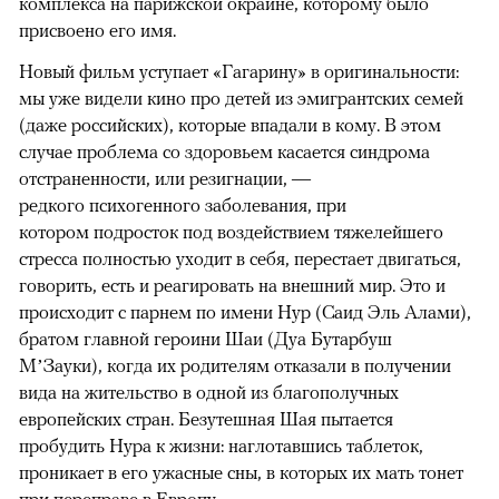
комплекса на парижской окраине, которому было
присвоено его имя.
Новый фильм уступает «Гагарину» в оригинальности:
мы уже видели кино про детей из эмигрантских семей
(даже российских), которые впадали в кому. В этом
случае проблема со здоровьем касается синдрома
отстраненности, или резигнации, —
редкого психогенного заболевания, при
котором подросток под воздействием тяжелейшего
стресса полностью уходит в себя, перестает двигаться,
говорить, есть и реагировать на внешний мир. Это и
происходит с парнем по имени Нур (Саид Эль Алами),
братом главной героини Шаи (Дуа Бутарбуш
М’Зауки), когда их родителям отказали в получении
вида на жительство в одной из благополучных
европейских стран. Безутешная Шая пытается
пробудить Нура к жизни: наглотавшись таблеток,
проникает в его ужасные сны, в которых их мать тонет