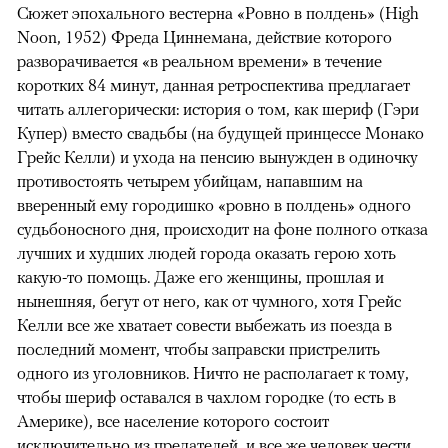
Сюжет эпохального вестерна «Ровно в полдень» (High
Noon, 1952) Фреда Циннемана, действие которого
разворачивается «в реальном времени» в течение
коротких 84 минут, данная ретроспектива предлагает
читать аллегорически: история о том, как шериф (Гэри
Купер) вместо свадьбы (на будущей принцессе Монако
Грейс Келли) и ухода на пенсию вынужден в одиночку
противостоять четырем убийцам, напавшим на
вверенный ему городишко «ровно в полдень» одного
судьбоносного дня, происходит на фоне полного отказа
лучших и худших людей города оказать герою хоть
какую-то помощь. Даже его женщины, прошлая и
нынешняя, бегут от него, как от чумного, хотя Грейс
Келли все же хватает совести выбежать из поезда в
последний момент, чтобы заправски пристрелить
одного из уголовников. Ничто не располагает к тому,
чтобы шериф оставался в чахлом городке (то есть в
Америке), все население которого состоит
исключительно из предателей, и все же человек чести