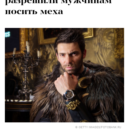
разрешили мужчинам
носить меха
© GETTY IMAGES/FOTOBANK.RU