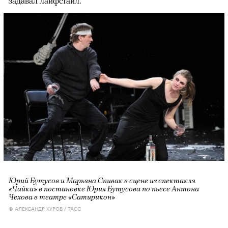
задавал лайфстайл.
Юрий Бутусов и Марьяна Спивак в сцене из спектакля
«Чайка» в постановке Юрия Бутусова по пьесе Антона
Чехова в театре «Сатирикон»
© АЛЕКСАНДР КУРОВ / ТАСС