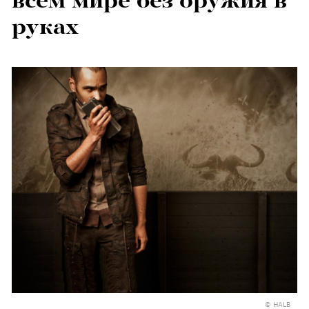
всем мире без оружия в
руках
© HALB