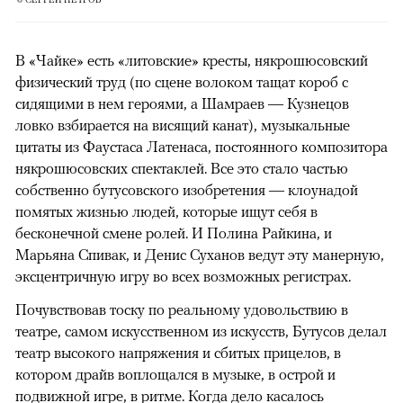
В «Чайке» есть «литовские» кресты, някрошюсовский
физический труд (по сцене волоком тащат короб с
сидящими в нем героями, а Шамраев — Кузнецов
ловко взбирается на висящий канат), музыкальные
цитаты из Фаустаса Латенаса, постоянного композитора
някрошюсовских спектаклей. Все это стало частью
собственно бутусовского изобретения — клоунадой
помятых жизнью людей, которые ищут себя в
бесконечной смене ролей. И Полина Райкина, и
Марьяна Спивак, и Денис Суханов ведут эту манерную,
эксцентричную игру во всех возможных регистрах.
Почувствовав тоску по реальному удовольствию в
театре, самом искусственном из искусств, Бутусов делал
театр высокого напряжения и сбитых прицелов, в
котором драйв воплощался в музыке, в острой и
подвижной игре, в ритме. Когда дело касалось