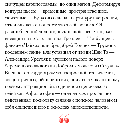
скачущей кардиограммы, но один метод. Деформируя
контуры пьесы — временные, пространственные,
сюжетные — Бутусов создавал партитуру настроения,
отталкиваясь от вопроса: что я сейчас такое? Я —
раздробленный человек, пытающийся взлететь, как
висящий на петлях-канатах Треплев — Трибунцев в
финале «Чайки», или брадобрей Войцек — Трухин в
последнем танце, или уставшая от жизни Шен Тэ —
Александра Урсуляк в мужском пальто поверх
беременного живота в «Добром человеке из Сезуана».
Внешне эта кардиограмма настроений, трагических,
эксцентричных, эйфорических, получала яркую форму,
поэтому аттракцион был единицей сценического
действия. А философия — одна на все, простая, но
действенная, поскольку связана с поиском человеком
себя единственного в осколках множественности.