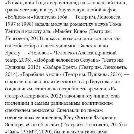
«В ожидании Годо» вернул тренд на клошарский стиль,
гранж-эстетику и игру, обнуляющую любой пафос.
«Войцек» и «Калигула» (оба — Театр им. Ленсовета,
1997 и 1998) задали моду на романтику в духе Тома
Уэйтса и красоту зла. «Макбет. Кино» (Театр им.
Ленсовета, 2013) показал возможности коллажа как
способа собирать несоединимое. Спектакли по
Брехту — «Человек = Человек» (Александринский
театр, 2008), «Добрый человек из Сезуана» (Театр им.
Пушкина, 2013), «Кабаре Брехт» (Театр им. Ленсовета,
2014), «Барабаны в ночи» (Театр им. Пушкина, 2016) —
открыли поэзию политического: театр Бутусова стал
социальным, ответив на потребность времени. «Р»
(театр «Сатирикон», 2022) закончил эту линию, став
последним и самым радикальным политическим
спектаклем режиссера. Спектакли по пьесам
современных европейцев, Юну Фоссе и Флориану
Зеллеру, «Сон об осени» (Театр им. Ленсовета, 2016) и
«Сын» (РАМТ, 2020), были психологическими