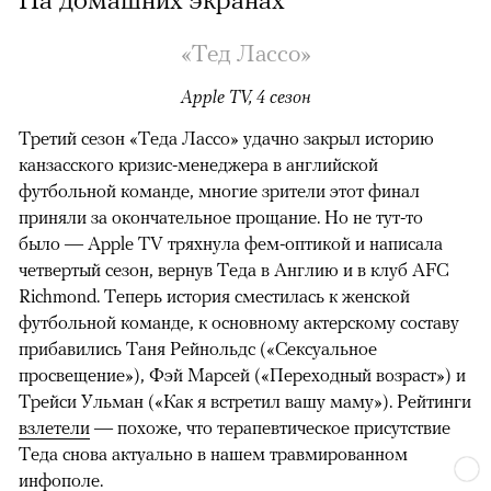
«Тед Лассо»
Apple TV, 4 сезон
Третий сезон «Теда Лассо» удачно закрыл историю
канзасского кризис-менеджера в английской
футбольной команде, многие зрители этот финал
приняли за окончательное прощание. Но не тут-то
было — Apple TV тряхнула фем-оптикой и написала
четвертый сезон, вернув Теда в Англию и в клуб AFC
Richmond. Теперь история сместилась к женской
футбольной команде, к основному актерскому составу
прибавились Таня Рейнольдс («Сексуальное
просвещение»), Фэй Марсей («Переходный возраст») и
00:00
/
00:00
Трейси Ульман («Как я встретил вашу маму»). Рейтинги
взлетели
— похоже, что терапевтическое присутствие
Теда снова актуально в нашем травмированном
инфополе.