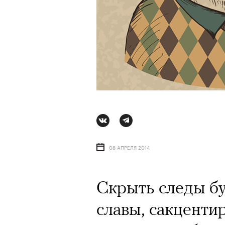
Ро
08 АПРЕЛЯ 2014
Скрыть следы бу
АВ
славы, сакцентир