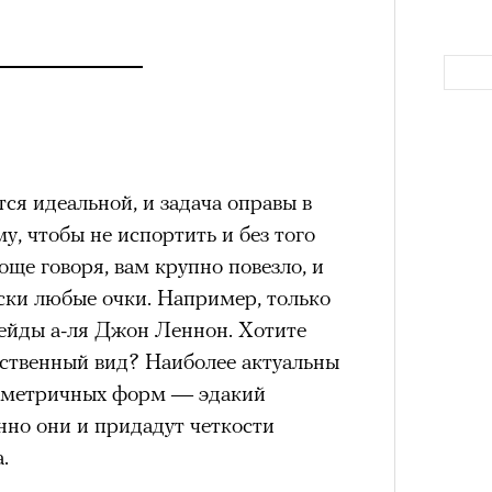
штук
ся идеальной, и задача оправы в
у, чтобы не испортить и без того
ще говоря, вам крупно повезло, и
Как т
Сможе
ски любые очки. Например, только
выра
отвеч
ейды а-ля Джон Леннон. Хотите
Вост
зи Хантингтон-Уайтли в рекламной кампании
ественный вид? Наиболее актуальны
nika
еометричных форм — эдакий
ЕСС-СЛУЖБА EKONIKA
нно они и придадут четкости
.
нгтон-Уайтли, одни пользователи