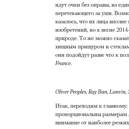
Париже в интерьерах дворца X
идут очки без оправы, из еди
главными новинками вроде с
перетекающего за уши. Возмо
выложить первые кадры в за
казалось, что их лица вполне
получил резкую порцию кри
изобретений, но к весне 2014
звезд отечественные игроки
природе. То же можно сказат
хотя бы Gloria Jeans и Ирину
хищным прищуром и стеклам
Водянову и даже далеких от 
они подойдут разве что к по
в кампании Lavarice и Эльзу 
France
.
Oliver Peoples, Ray Ban, Lanvin, 
можно ч
Итак, переходим к главному:
пропорциональны размерам л
внимание от наиболее резких 