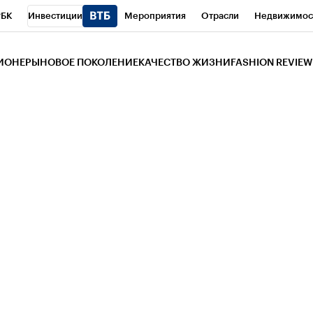
РБК
Инвестиции
Мероприятия
Отрасли
Недвижимос
и
Телеканал
РБК Вино
Спорт
Школа управления РБК
РБ
ЗИОНЕРЫ
НОВОЕ ПОКОЛЕНИЕ
КАЧЕСТВО ЖИЗНИ
FASHION REVIEW
РБК Life
Тренды
Визионеры
Национальные проекты
Горо
 Бизнес-среда
Дискуссионный клуб
Исследования
Кредитны
Газета
Спецпроекты СПб
Конференции СПб
Спецпроекты
трагентов
Политика
Экономика
Бизнес
Технологии и мед
ой валюты