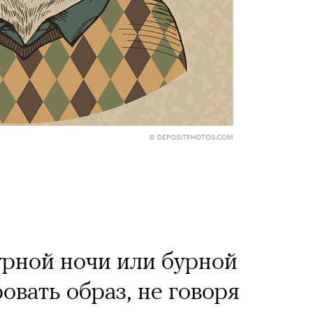
Кира 
доск
штук
© DEPOSITPHOTOS.COM
узи Хантингтон-Уайтли в рекламной кампании Ekonika
© ПРЕСС-СЛУЖБА EKONIKA
рной ночи или бурной
ТОР
ЕКАТЕРИНА ВОРОБЬЕВА
05 АВГУСТА 2026
овать образ, не говоря
Сможе
отвеч