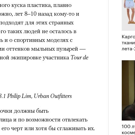
VIII века, а Роузи позировала с
ного куска пластика, плавно
умки-таксы. Бренд едва успел
жно, лет 8–10 назад кому-то и
прещенной социальной сети, как
 подходят для этих странных
тики. При этом снимать мировых
-го таких людей не осталось в
Карго
«РБК 
 рынка уже привыкли: вспомнить
ь и о спортивных моделях с
ткани
пров
 Шейк, 12 Storeez и Наталью
лета
и оттенков мыльных пузырей —
российского контекста Тину Кунаки
лной экипировке участника
Tour de
Хоск у самой Ekonika.
3.1 Philip Lim, Urban Outfitters
ерез
 очки должны быть
ица и по возможности отвлекать
100 л
Кира 
его черт или хотя бы сглаживать их.
косме
доск