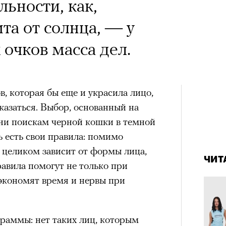
льности, как,
та от солнца, — у
a с Роузи Хантингтон-
очков масса дел.
споры об уместности
жной звездой, расходах
, которая бы еще и украсила лицо,
зможном росте цен на
оказаться. Выбор, основанный на
опросили разобрать кейс
дни поискам черной кошки в темной
4 кол
ь есть свои правила: помимо
ину Зуеву
пропу
 целиком зависит от формы лица,
ЧИТ
ЧИТ
авила помогут не только при
сэкономят время и нервы при
ер последних дней. Российский
 рекламной кампании британскую
он-Уайтли. Cъемки проходили в
раммы: нет таких лиц, которым