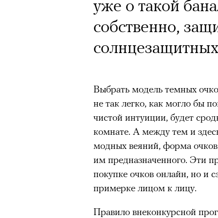
уже о такой бана
собственно, защи
Кампания Ekonik
солнцезащитных 
Уайтли вызвала 
работы с зарубе
Выбрать модель темных очков
на рекламу и во
не так легко, как могло бы п
обувь бренда. П
чистой интуиции, будет сро
комнате. А между тем и здес
маркетолога Ир
модных веяний, форма очков
им предназначенного. Эти пр
покупке очков онлайн, но и 
Ekonika — главный ньюсмейк
примерке лицом к лицу.
бренд снял в осенне-зимней
супермодель Роузи Хантингт
Правило внеконкурсной прог