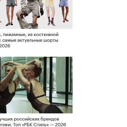
, пижамные, из костюмной
Визионеры» и masters:dom
: самые актуальные шорты
ели первую резиденцию
-2026
учших российских брендов
Альтман, Altman Talks: «Умение
тики. Топ «РБК Стиль» — 2026
азать — это освобождающая