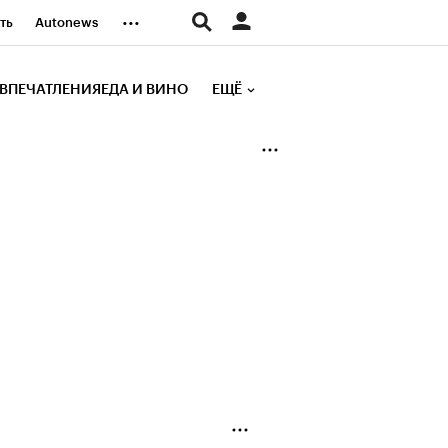
...
ть
Autonews
К Образование
ВПЕЧАТЛЕНИЯ
ЕДА И ВИНО
ЕЩЁ
д
Стиль
е рейтинги
иа
Финансы