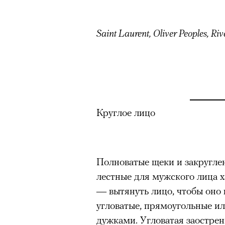
задавались вопросом, почему
звезду, другие делились пре
Saint Laurent, Oliver Peoples, Riv
повысит стоимость своих изд
зарубежной моделью. 4 авгус
аккаунта в Instagram
(принад
деятельность признана экстр
оставил на своем сайте. При
фото удалили из-за террито
Круглое лицо
использование контента с су
Полноватые щеки и закругл
лестные для мужского лица х
— вытянуть лицо, чтобы оно 
угловатые, прямоугольные и
Ирина Зуева, директор по маркетинг
дужками. Угловатая заострен