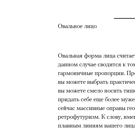
Овальное лицо
Овальная форма лица считает
данном случае сводится к том
гармоничные пропорции. Про
вы можете выбрать практиче
вы можете смело носить тиш
Роу
придать себе еще более муж
1
8
из
Eko
00:00
/
00:00
сейчас массивные оправы г
© ПР
ретрофутуризм. К слову, име
плавным линиям вашего лица
Критикуя кейс с Роузи Ханти