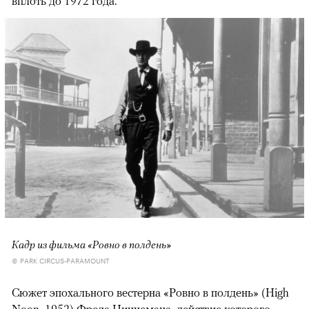
вплоть до 1972 года.
Кадр из фильма «Ровно в полдень»
© PARK CIRCUS-PARAMOUNT
Сюжет эпохального вестерна «Ровно в полдень» (High
Noon, 1952) Фреда Циннемана, действие которого