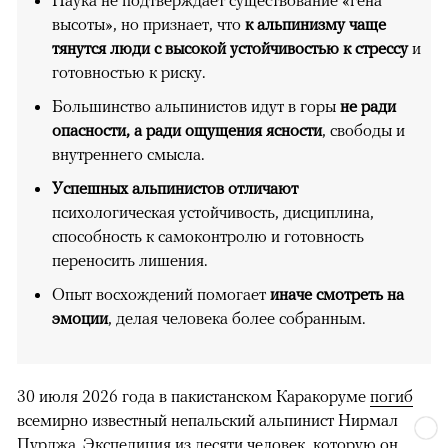
Наука не подтверждает существование «гена
высоты», но признает, что
к альпинизму чаще
тянутся люди с высокой устойчивостью к стрессу
и
готовностью к риску.
Большинство альпинистов идут в горы
не ради
опасности, а ради ощущения ясности
, свободы и
внутреннего смысла.
Успешных альпинистов отличают
психологическая устойчивость, дисциплина,
способность к самоконтролю и готовность
переносить лишения.
Опыт восхождений помогает
иначе смотреть на
эмоции
, делая человека более собранным.
30 июля 2026 года в пакистанском Каракоруме
погиб
всемирно известный непальский альпинист Нирмал
Пурджа. Экспедиция из десяти человек, которую он