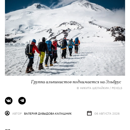
Группа альпинистов поднимается на Эльбрус
© НИКИТА ШЕЛАЙКИН / PEXELS
АВТОР
ВАЛЕРИЯ ДАВЫДОВА-КАЛАШНИК
06 АВГУСТА 2026