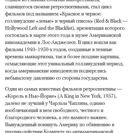
славящегося своими ретроспективами, стал цикл
фильмов под названием «Красное и черное:
голливудские «левые» и черный список» (Red & Black —
Hollywood Left and the Blacklist), презентация которого
состоялась в марте этого года в музее Американской
киноакадемии в Лос-Анджелесе. В цикл вошли как
фильмы 1940–1950-х годов, созданные в темные
времена маккартизма, так и более поздние картины,
осмысляющие этот уникальный голливудский период,
когда американские кинодеятели подверглись
небывалому давлению со стороны государства.
Один из самых известных фильмов ретроспективы —
«Король в Нью-Йорке» (A King in New York, 1957),
далеко не лучший у Чарльза Чаплина, однако
изобличающий в нем свободного, честного и
благородного человека, а это намного важнее.
Вынужденный покинуть Америку по обвинению в
противодействии Комитету по антиамериканской