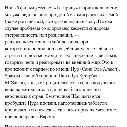
Новый фильм уступает «Гагарину» в оригинальности:
мы уже видели кино про детей из эмигрантских семей
(даже российских), которые впадали в кому. В этом
случае проблема со здоровьем касается синдрома
отстраненности, или резигнации, —
редкого психогенного заболевания, при
котором подросток под воздействием тяжелейшего
стресса полностью уходит в себя, перестает двигаться,
говорить, есть и реагировать на внешний мир. Это и
происходит с парнем по имени Нур (Саид Эль Алами),
братом главной героини Шаи (Дуа Бутарбуш
М’Зауки), когда их родителям отказали в получении
вида на жительство в одной из благополучных
европейских стран. Безутешная Шая пытается
пробудить Нура к жизни: наглотавшись таблеток,
проникает в его ужасные сны, в которых их мать тонет
при переправе в Европу.
При всей скромности художественной составляющей