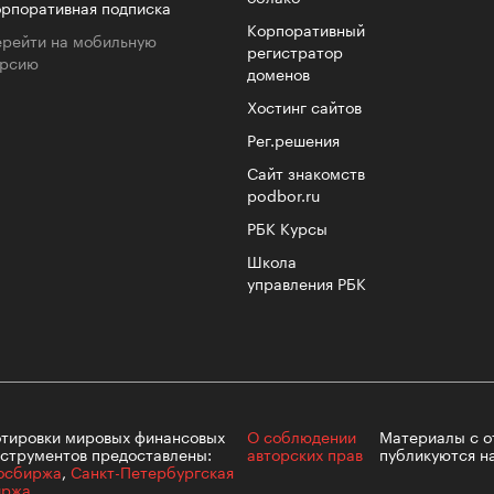
лета
рпоративная подписка
Корпоративный
рейти на мобильную
регистратор
ерсию
доменов
Хостинг сайтов
Рег.решения
Сайт знакомств
podbor.ru
РБК Курсы
Школа
управления РБК
100 л
косме
тировки мировых финансовых
О соблюдении
Материалы с
о
струментов предоставлены:
авторских прав
публикуются н
осбиржа
,
Санкт-Петербургская
иржа
.