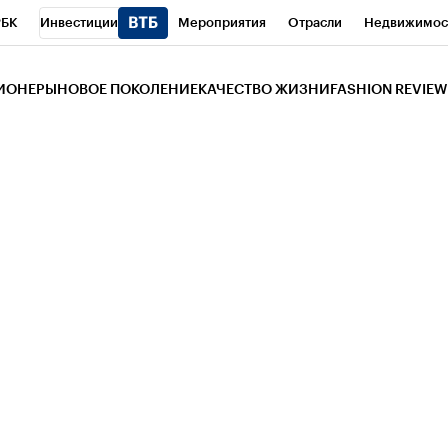
РБК
Инвестиции
Мероприятия
Отрасли
Недвижимос
и
Телеканал
РБК Вино
Спорт
Школа управления РБК
РБ
ЗИОНЕРЫ
НОВОЕ ПОКОЛЕНИЕ
КАЧЕСТВО ЖИЗНИ
FASHION REVIEW
РБК Life
Тренды
Визионеры
Национальные проекты
Горо
 Бизнес-среда
Дискуссионный клуб
Исследования
Кредитны
Газета
Спецпроекты СПб
Конференции СПб
Спецпроекты
трагентов
Политика
Экономика
Бизнес
Технологии и мед
ой валюты