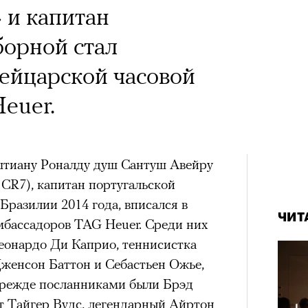
 и капитан
борной стал
ейцарской часовой
euer.
тиану Роналду душ Сантуш Авейру
CR7), капитан португальской
Бразилии 2014 года, вписался в
ЧИТ
мбассадоров
TAG Heuer
. Среди них
еонардо Ди Каприо, теннисистка
женсон Баттон и Себастьен Ожье,
Прежде посланниками были Брэд
т Тайгер Вудс, легендарный Айртон