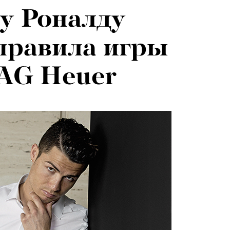
у Роналду
правила игры
TAG Heuer