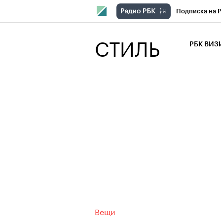
Подписка на 
РБК Компани
СТИЛЬ
РБК ВИ
РБК Курсы
Крипто
РБК
Франшизы
Проверка кон
Рынок наличн
Вещи