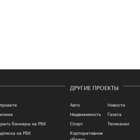
4 кол
пропу
ДРУГИЕ ПРОЕКТЫ
проекте
Авто
Новости
еклама
Недвижимость
Газета
рыть баннеры на РБК
Спорт
Телеканал
Карго
дписка на РБК
Корпоративное
ткани
облако