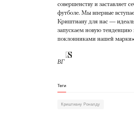
совершенству и заставляет се
футболе. Мы впервые вступа
Криштиану для нас — идеаль
запускаем новую тенденцию
поклонниками нашей марки»
ВГ
Теги
Криштиану Роналду
00:00
/
00:00