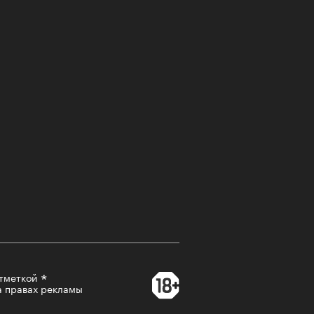
-2026
учших российских брендов
тики. Топ «РБК Стиль» — 2026
тметкой
а правах рекламы