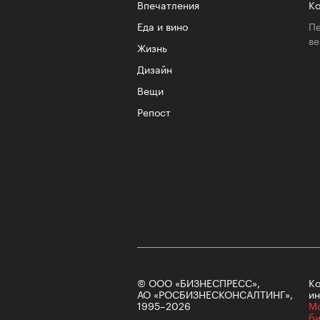
Впечатления
Ко
Еда и вино
Пе
в
Жизнь
Дизайн
Вещи
Репост
© ООО «БИЗНЕСПРЕСС»,
Ко
АО «РОСБИЗНЕСКОНСАЛТИНГ»,
ин
1995–2026
М
б