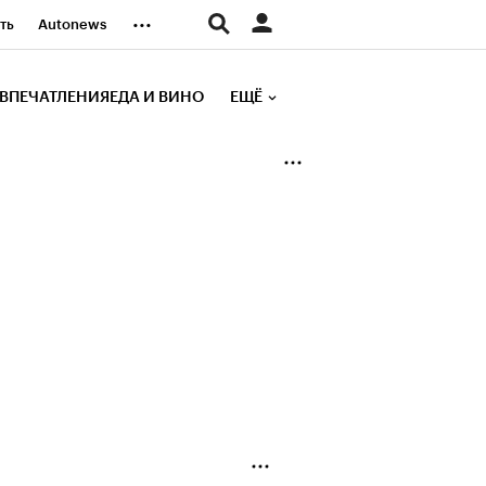
...
ть
Autonews
К Образование
ВПЕЧАТЛЕНИЯ
ЕДА И ВИНО
ЕЩЁ
д
Стиль
е рейтинги
иа
Финансы