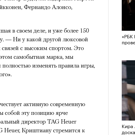
айкконен, Фернандо Алонсо,
ая в своем деле, и уже более 150
«РБК 
у. — Ни у какой другой люксовой
пров
 связей с высоким спортом. Это
 этом самобытная марка, мы
 полностью изменять правила игры,
ого».
, чествует активную современную
ерез
бы собой эту позицию ярче
ральный директор TAG Heuer
Кира 
 Heuer, Криштиану стремится к
доск