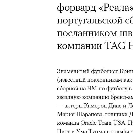
форвард «Реала»
португальской с
посланником шв
компании TAG H
Знаменитый футболист Криш
(известный поклонникам как 
сборной на ЧМ по футболу в 
звездную компанию бренд-а
— актеры Камерон Диас и Л
Мария Шарапова, гонщики Д
команда Oracle Team USA. 
Питт и Ума Турман, гольфис