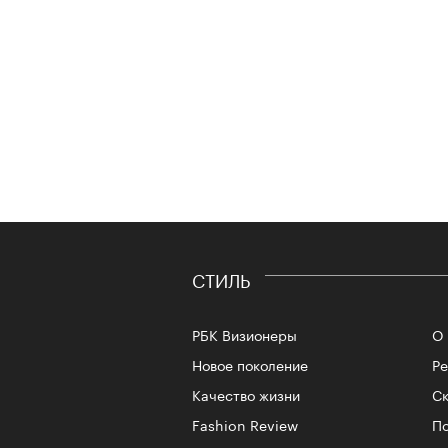
СТИЛЬ
РБК Визионеры
О 
Новое поколение
Р
Качество жизни
Ск
Fashion Review
По