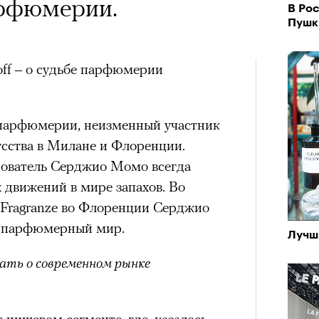
 Тыркин рассказывает о
арфюмерии.
В Рос
андой, послушать
на остросоциальные
Пушк
 Тимоновой или
ff – о судьбе парфюмерии
Амели»
й парфюмерии, неизменный участник
усства в Милане и Флоренции.
х
рам-канал «РБК Стиль»
нователь Серджио Момо всегда
Чем з
Лока
 движений в мире запахов. Во
ед Лассо»
разоб
Корей
i Fragranze во Флоренции Серджио
и ре
взро
ар и Жереми Труиля
e TV, 4 сезон
т парфюмерный мир.
Лучш
Грэя
дачно закрыл историю канзасского
ать о современном рынке
кой футбольной команде, многие
рное: голливудские левые и черный
за окончательное прощание. Но не
 нишевом сегменте, где, казалось
ерез