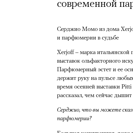
Кинокритик Стас
современной п
футбольной ком
первых показах 
лекцию Евгении
темы
Серджио Момо из дома Xerjo
пересмотреть «
и парфюмерии в судьбе
Xerjoff – марка итальянско
выставок ольфакторного иск
На домашних экрана
Подписывайтесь на телег
Парфюмерный эстет и ее ос
держит руку на пульсе любых
«Т
время осенней выставки Pitt
Зеленые глаза» Фанни Лиат
Appl
рассказал, чем сейчас дыши
«Бумажный тигр» Джеймса 
Третий сезон «Теда Лассо» у
Серджио, что вы можете сказ
«Охота» Уэйна Вапимуквы
кризис-менеджера в английс
парфюмерии?
Ретроспектива «Красное и че
зрители этот финал приняли 
список»
Большая конкуренция, даже в
можно ч