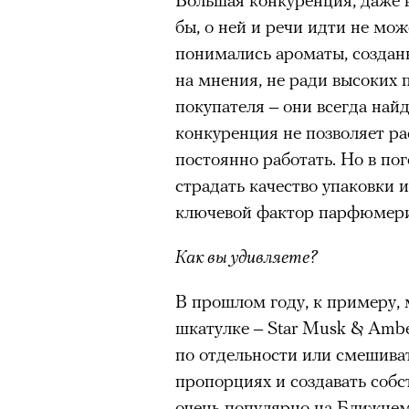
тут-то было — Apple TV тря
бы, о ней и речи идти не мо
четвертый сезон, вернув Тед
«Зеленые глаза» Фа
понимались ароматы, созданн
Теперь история сместилась 
Труиля
на мнения, не ради высоких
основному актерскому соста
покупателя – они всегда найд
(«Сексуальное просвещение»
Фестиваль открылся с намек
конкуренция не позволяет ра
возраст») и Трейси Ульман (
показом на огромном экран
постоянно работать. Но в по
Рейтинги
взлетели
— похоже,
камерного французского филь
страдать качество упаковки и
Теда снова актуально в наш
Verts) режиссерского дуэта
ключевой фактор парфюмерии
Прошлая их кинолента «Гага
космонавта в мире, а хроник
Как вы удивляете?
комплекса на парижской окр
В прошлом году, к примеру, 
имя.
шкатулке – Star Musk & Ambe
Новый фильм уступает «Гага
по отдельности или смешива
видели кино про детей из эм
пропорциях и создавать собс
00:00
/
00:00
российских), которые впадал
очень популярно на Ближнем