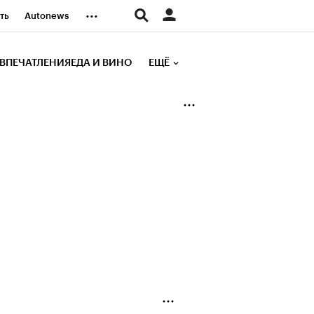
...
ть
Autonews
К Образование
ВПЕЧАТЛЕНИЯ
ЕДА И ВИНО
ЕЩЁ
д
Стиль
е рейтинги
иа
Финансы