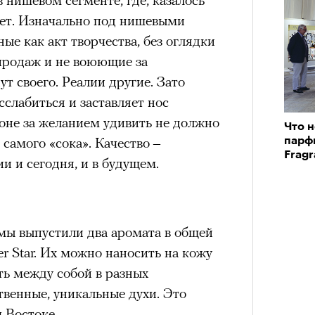
хнула фем-оптикой и написала
жет. Изначально под нишевыми
а в Англию и в клуб AFC Richmond.
нни Лиатар и Жереми
ые как акт творчества, без оглядки
к женской футбольной команде, к
 продаж и не воюющие за
ву прибавились Таня Рейнольдс
Лока
ут своего. Реалии другие. Зато
), Фэй Марсей («Переходный
бассе
ом на политическую актуальность —
сслабиться и заставляет нос
пуст
«Как я встретил вашу маму»).
е Пьяццы Гранде
гоне за желанием удивить не должно
 что терапевтическое присутствие
Что н
ма «Зеленые глаза» (Les Yeux
 самого «сока». Качество –
парф
ем травмированном инфополе.
 Фанни Лиатар и Жереми Труиля.
Fragr
 и сегодня, и в будущем.
рин» — отнюдь не байопик первого
а сноса многоквартирного
аине, которому было присвоено его
мы выпустили два аромата в общей
r Star. Их можно наносить на кожу
рину» в оригинальности: мы уже
ть между собой в разных
игрантских семей (даже
твенные, уникальные духи. Это
и в кому. В этом случае проблема со
 Востоке.