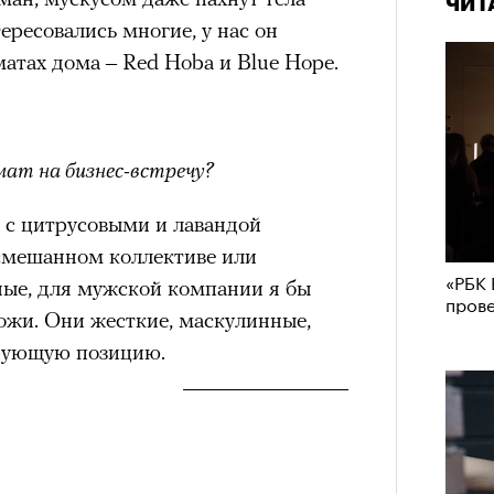
ЧИТ
ужие странности лучше собственных
ересовались многие, у нас он
удет лишним в дни очередного
айно помогать и «чинить» жизнь
атах дома – Red Hoba и Blue Hope.
зиса.
дям потерянные воспоминания,
ивать судьбу локтем. А вокруг —
ера Жене город превращается в
и стенами, красными абажурами и
мат на бизнес-встречу?
ый европейцам
Кира 
Сможе
доск
отвеч
 с цитрусовыми и лавандой
ечный призыв
штук
 смешанном коллективе или
«РБК 
удет лишним в
ные, для мужской компании я бы
пров
кожи. Они жесткие, маскулинные,
ого обострения
ирующую позицию.
ого кризиса.