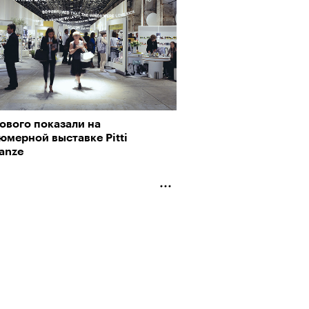
рно-2025: перестрелки в
йне и горизонтальные танцы в
ыне
ового показали на
юмерной выставке Pitti
anze