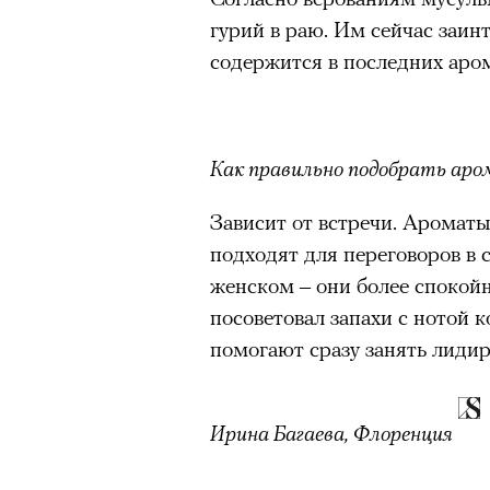
работает в кафе, замечает ч
гурий в раю. Им сейчас заинт
очнувшийся Нур) точно не б
желаний и однажды решает т
содержится в последних аром
обострения мигрантского кри
окружающим: возвращать лю
знакомить одиночек, подталк
Париж. У режиссера Жан-Пь
большую шкатулку с зеленым
Как правильно подобрать аро
Адресованн
маленькими чудесами.
Зависит от встречи. Ароматы
добросерд
подходят для переговоров в
точно не б
женском – они более спокой
посоветовал запахи с нотой 
дни очередн
помогают сразу занять лид
мигрантск
Ирина Багаева, Флоренция