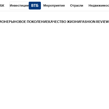
РБК
Инвестиции
Мероприятия
Отрасли
Недвижимос
и
Телеканал
РБК Вино
Спорт
Школа управления РБК
РБ
ЗИОНЕРЫ
НОВОЕ ПОКОЛЕНИЕ
КАЧЕСТВО ЖИЗНИ
FASHION REVIEW
РБК Life
Тренды
Визионеры
Национальные проекты
Горо
 Бизнес-среда
Дискуссионный клуб
Исследования
Кредитны
Газета
Спецпроекты СПб
Конференции СПб
Спецпроекты
трагентов
Политика
Экономика
Бизнес
Технологии и мед
ой валюты