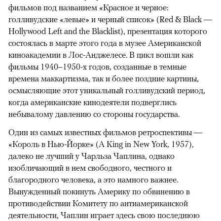
фильмов под названием «Красное и черное:
голливудские «левые» и черный список» (Red & Black —
Hollywood Left and the Blacklist), презентация которого
состоялась в марте этого года в музее Американской
киноакадемии в Лос-Анджелесе. В цикл вошли как
фильмы 1940–1950-х годов, созданные в темные
времена маккартизма, так и более поздние картины,
осмысляющие этот уникальный голливудский период,
когда американские кинодеятели подверглись
небывалому давлению со стороны государства.
Один из самых известных фильмов ретроспективы —
«Король в Нью-Йорке» (A King in New York, 1957),
далеко не лучший у Чарльза Чаплина, однако
изобличающий в нем свободного, честного и
благородного человека, а это намного важнее.
Вынужденный покинуть Америку по обвинению в
противодействии Комитету по антиамериканской
деятельности, Чаплин играет здесь свою последнюю