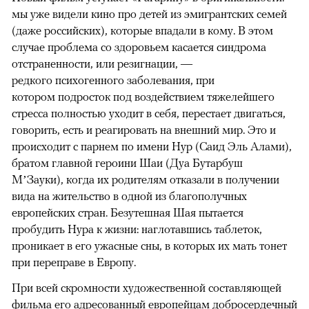
мы уже видели кино про детей из эмигрантских семей
(даже российских), которые впадали в кому. В этом
случае проблема со здоровьем касается синдрома
отстраненности, или резигнации, —
редкого психогенного заболевания, при
котором подросток под воздействием тяжелейшего
стресса полностью уходит в себя, перестает двигаться,
говорить, есть и реагировать на внешний мир. Это и
происходит с парнем по имени Нур (Саид Эль Алами),
братом главной героини Шаи (Дуа Бутарбуш
М’Зауки), когда их родителям отказали в получении
вида на жительство в одной из благополучных
европейских стран. Безутешная Шая пытается
пробудить Нура к жизни: наглотавшись таблеток,
проникает в его ужасные сны, в которых их мать тонет
при переправе в Европу.
При всей скромности художественной составляющей
фильма его адресованный европейцам добросердечный