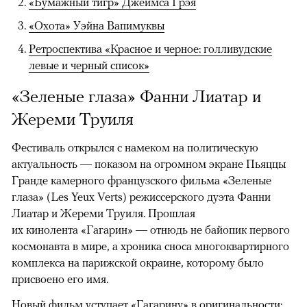
«Бумажный тигр» Джеймса Грэя
«Охота» Уэйна Вапимуквы
Ретроспектива «Красное и черное: голливудские
левые и черный список»
«Зеленые глаза» Фанни Лиатар и
Жереми Труиля
Фестиваль открылся с намеком на политическую
актуальность — показом на огромном экране Пьяццы
Гранде камерного французского фильма «Зеленые
глаза» (Les Yeux Verts) режиссерского дуэта Фанни
Лиатар и Жереми Труиля. Прошлая
их кинолента «Гагарин» — отнюдь не байопик первого
космонавта в мире, а хроника сноса многоквартирного
комплекса на парижской окраине, которому было
присвоено его имя.
Новый фильм уступает «Гагарину» в оригинальности: